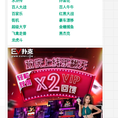
水浒传
炸金花
百人大战
百人牛牛
百家乐
红黑大战
街机
豪车漂移
超级大亨
金蟾捕鱼
飞禽走兽
黑杰克
龙虎斗