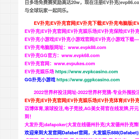
日多场免费赛奖励高达20w，现在注册
EV扑克(evp86.c
与全球玩家一起同乐。
EV扑克|EV扑克官网|EV扑克下载|EV扑克电脑版|EV
EV扑克|EV扑克官网|EV扑克娱乐场|EV扑克保险|EV扑克
EV扑克小游戏|EV扑克小游戏官网|EV扑克小游戏下载——EV
EV扑克电脑版网址：www.evpk88.com
EV扑克GG官方：www.evpk68.com
EV扑克官网：www.evpukes.com
EV扑克娱乐场
https://www.evpkcasino.com
GG扑克小游戏
https://www.ggpkcasino.com
2022世界杯投注网址-2022世界杯竞猜-专业外围投注领
EV扑克|EV扑克官网|EV扑克娱乐场|EV扑克体育|EV扑克
迈博体育,滚球投注,电子竞技,AG美女荷官在线发牌,开元棋
到！
大发扑克|dafapoker|大发在线德州扑克|大发德州扑克策
欢迎来到大发官网Dafabet官网，大发娱乐888(Dafabet)|