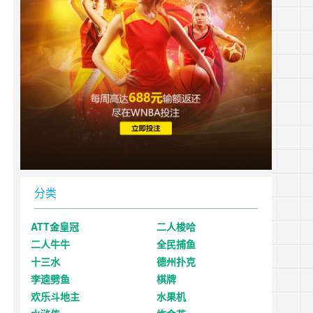
分类
ATT金皇冠
二人梭哈
二人牛牛
全民捕鱼
十三水
德州扑克
李逵劈鱼
棋牌
欢乐斗地主
水果机