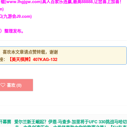
ww.lhgjgw.com)真人百家乐连赢,最高88888,让您喜上加喜！
m)
九游会J9.com)
om）整理发布。
，喜欢本文章请点赞转载，谢谢
接：
【美天棋牌】407KAG-132
喜欢 (
0
)
开幕赛
爱尔兰新王崛起？伊恩·马查多·加里将于UFC 330挑战马哈切