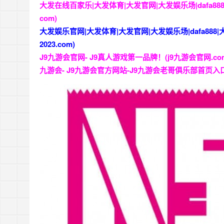
大发在线百家乐|大发体育|大发官网|大发娱乐场|dafa88
com)
大发娱乐官网|大发体育|大发官网|大发娱乐场|dafa888|大发
2023.com)
J9九游会官网- J9真人游戏第一品牌！(j9九游会官网.co
九游会- J9九游会官方网站-J9九游会老哥俱乐部首页入口(