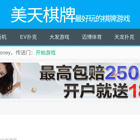
美天棋牌
最好玩的棋牌游戏
街机
EV扑克
大发游戏
迈博体育
天龙扑克
ney，传送门：
开始游戏