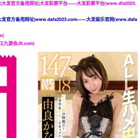
8|大发官方备用网址|大发彩票平台——大发彩票平台(www.dfa2023.
官方备用网址|www.dafa2023.com——大发娱乐官网(www.dafa
m)
九游会J9.com)