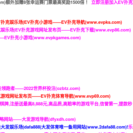
om)
额外加赠
8张幸运赛门票
最高奖励1500倍
！
立即注册加入EV扑克
扑克娱乐场|EV扑克小游戏——EV扑克导航(www.evpks.com)
娱乐场|EV扑克游戏网址发布页——EV扑克下载(www.evp86.com)
扑克小游戏(www.evpkgames.com)
跑者——2022世界杯投注(ozbtz.com)
游戏网址发布页——EV扑克体育导航(www.evp69.com)
牌,注册送最高8,888元,高品质,高赔率的游戏平台,信誉第一,提款秒
略网站——大发游戏导航(dfyxdh.com)
大发娱乐场|dafa888|大发体育唯一备用网站(www.2dafa88.com)!
乐