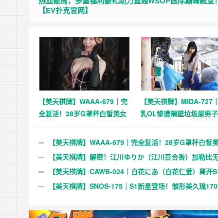
热血破局，多重福利豪礼助力直通WSOP国际巅峰殿堂
【EV扑克官网】
【美天棋牌】WAAA-679｜完
【美天棋牌】MIDA-727
全复活！28岁G罩杯白皙美女
乳OL惨遭隔壁垃圾屋男
结城莉乃怪病痊愈，新作本周
禁！百田光稀白皙美貌卷
上线
悚事件
【美天棋牌】WAAA-679｜完全复活！28岁G罩杯白皙
城莉乃怪病痊愈，新作本周上线
【美天棋牌】解密！江川ゆりか（江川百合香）加勒比
登场，「天使のSEX」女主角是谁？
【美天棋牌】CAWB-024｜白花にあ（白花仁爱）离开S
式解禁，新作引发热议
【美天棋牌】SNOS-175｜S1新星登场！雏形美久琉17
高挑身材搭配I罩杯童颜外型引发关注