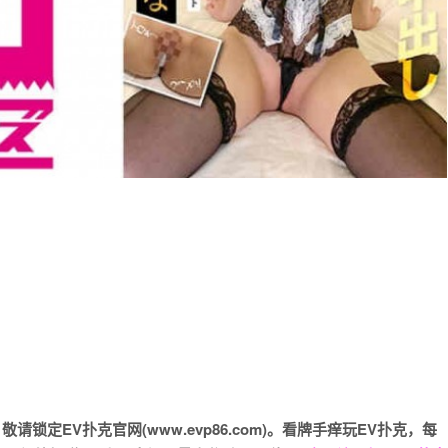
，
敬请锁定EV扑克官网(www.evp86.com)。
看牌手痒玩EV扑克，
每