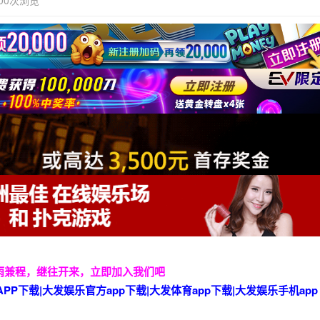
00次浏览
雨兼程，继往开来，立即加入我们吧
)官方APP下载|大发娱乐官方app下载|大发体育app下载|大发娱乐手机app