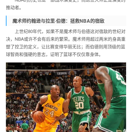
推动者。
魔术师约翰逊与拉里·伯德：拯救NBA的宿敌
上世纪80年代，如果不是魔术师与伯德这对宿敌的世纪对
决，NBA或许不会有后来的繁荣。魔术师用超过两米的身高重
塑了控卫的定义，让比赛变得华丽无比；而伯德则用顶级的篮
球智商和强硬的意志，证明了篮球不仅仅靠身体。