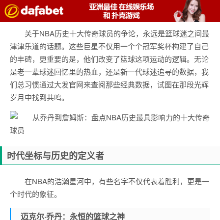
关于NBA历史十大传奇球员的争论，永远是篮球迷之间最
津津乐道的话题。这些巨星不仅用一个个冠军奖杯构建了自己
的丰碑，更重要的是，他们改变了篮球这项运动的逻辑。无论
是老一辈球迷回忆里的热血，还是新一代球迷追寻的数据，我
们总习惯通过大发官网来查阅那些经典数据，试图在那段光辉
岁月中找到共鸣。
时代坐标与历史的定义者
在NBA的浩瀚星河中，有些名字不仅代表着胜利，更是一
个时代的象征。
迈克尔·乔丹：永恒的篮球之神