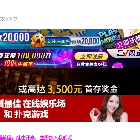
05次浏览
雨兼程，继往开来，立即加入我们吧