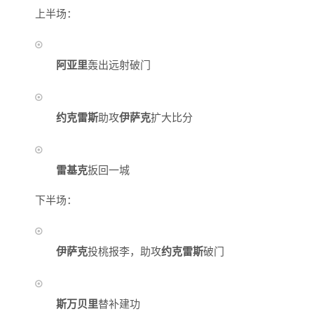
上半场：
阿亚里
轰出远射破门
约克雷斯
助攻
伊萨克
扩大比分
雷基克
扳回一城
下半场：
伊萨克
投桃报李，助攻
约克雷斯
破门
斯万贝里
替补建功