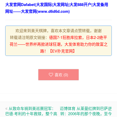
大发官网Dafabet|大发国际|大发网址|大发888开户|大发备用
网址——大发官网(www.d6d6d.com)
欢迎来到美天棋牌，喜欢本文章请点赞转载，谢谢
转载请注明原文链接：
德国7-1狂胜库拉索，日本2-2绝平
荷兰——世界杯再掀进球狂潮，大发体育助力你的致富之
路！【EV扑克官网】
喜欢 (
0
)
从致命车祸到美巡赛冠军：
迈博体育 从莱曼红牌到巴萨逆
巴德·考利的十年救赎，整个高
转：2006年的那个夜晚，至今