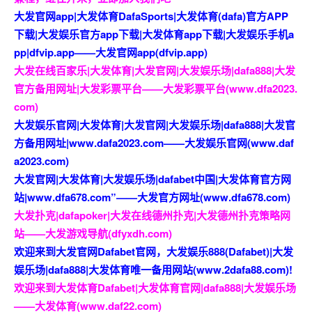
大发官网app|大发体育DafaSports|大发体育(dafa)官方APP
下载|大发娱乐官方app下载|大发体育app下载|大发娱乐手机a
pp|dfvip.app——大发官网app(dfvip.app)
大发在线百家乐|大发体育|大发官网|大发娱乐场|dafa888|大发
官方备用网址|大发彩票平台——大发彩票平台(www.dfa2023.
com)
大发娱乐官网|大发体育|大发官网|大发娱乐场|dafa888|大发官
方备用网址|www.dafa2023.com——大发娱乐官网(www.daf
a2023.com)
大发官网|大发体育|大发娱乐场|dafabet中国|大发体育官方网
站|www.dfa678.com”——大发官方网址(www.dfa678.com)
大发扑克|dafapoker|大发在线德州扑克|大发德州扑克策略网
站——大发游戏导航(dfyxdh.com)
欢迎来到大发官网Dafabet官网，大发娱乐888(Dafabet)|大发
娱乐场|dafa888|大发体育唯一备用网站(www.2dafa88.com)!
欢迎来到大发体育Dafabet|大发体育官网|dafa888|大发娱乐场
——大发体育(www.daf22.com)