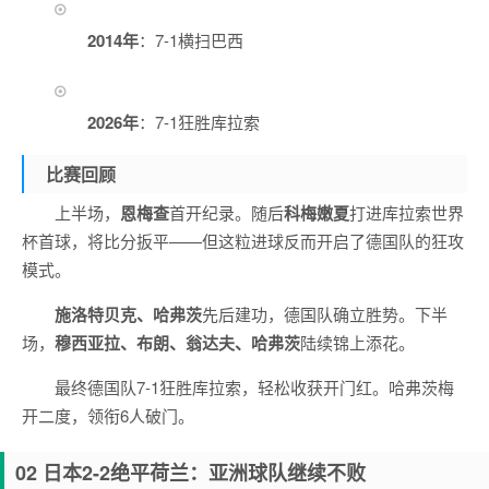
2014年
：7-1横扫巴西
2026年
：7-1狂胜库拉索
比赛回顾
上半场，
恩梅查
首开纪录。随后
科梅嫩夏
打进库拉索世界
杯首球，将比分扳平——但这粒进球反而开启了德国队的狂攻
模式。
施洛特贝克、哈弗茨
先后建功，德国队确立胜势。下半
场，
穆西亚拉、布朗、翁达夫、哈弗茨
陆续锦上添花。
最终德国队7-1狂胜库拉索，轻松收获开门红。哈弗茨梅
开二度，领衔6人破门。
02 日本2-2绝平荷兰：亚洲球队继续不败