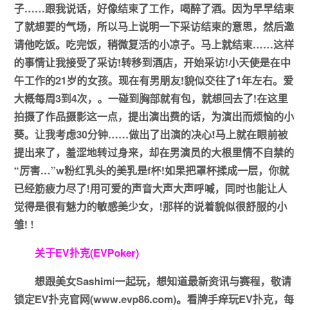
子……跟我说话，好像结束了工作，喝醉了酒。因为早早结束
了就想要的气场，所以马上说明一下采访结束的意思，然后邀
请他吃饭。吃完饭，稍微复活的小凉子。马上就结束……这样
的事情让我接受了采访!转移到酒店，开始采访!小天使是在中
午工作的21岁的女孩。现在有男朋友!貌似交往了1年左右。爱
大概每周3到4次，。一碰到胸部就有包，就想回去了!在这里
拍摄了作品摄影这一点，提出演出费的话，为演出而烦恼的小
葵。让我考虑30分钟……做出了出演的决心!马上就在眼前被
提出来了，羞涩地转过身来，却在男演员的大根里情不自禁的
“厉害…”w粉红乳头的美乳是f杯!如果把罩杯揉成一层，你就
已经筋疲力尽了!用可爱的声音大声大声呼喊，同时也能让人
觉得是很有魅力的敏感美少女，!那样的说着貌似很舒服的小
雏! !
关于EV扑克(EVPoker)
想跟美女Sashimi一起玩，
想知道最新资讯与赛程，
敬请
锁定EV扑克官网(www.evp86.com)。
看牌手痒玩EV扑克，
每