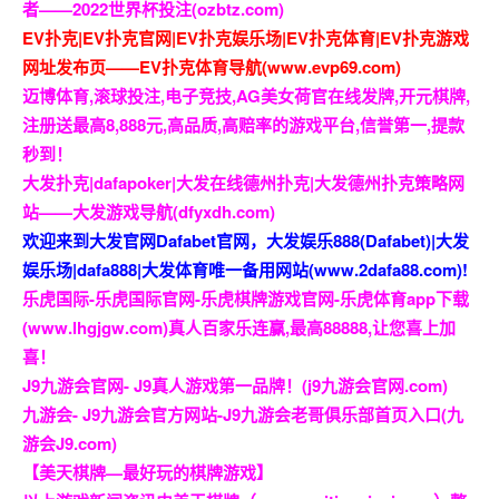
者——2022世界杯投注(ozbtz.com)
EV扑克|EV扑克官网|EV扑克娱乐场|EV扑克体育|EV扑克游戏
网址发布页——EV扑克体育导航(www.evp69.com)
迈博体育,滚球投注,电子竞技,AG美女荷官在线发牌,开元棋牌,
注册送最高8,888元,高品质,高赔率的游戏平台,信誉第一,提款
秒到！
大发扑克|dafapoker|大发在线德州扑克|大发德州扑克策略网
站——大发游戏导航(dfyxdh.com)
欢迎来到大发官网Dafabet官网，大发娱乐888(Dafabet)|大发
娱乐场|dafa888|大发体育唯一备用网站(www.2dafa88.com)!
乐虎国际-乐虎国际官网-乐虎棋牌游戏官网-乐虎体育app下载
(www.lhgjgw.com)真人百家乐连赢,最高88888,让您喜上加
喜！
J9九游会官网- J9真人游戏第一品牌！(j9九游会官网.com)
九游会- J9九游会官方网站-J9九游会老哥俱乐部首页入口(九
游会J9.com)
【美天棋牌—最好玩的棋牌游戏】