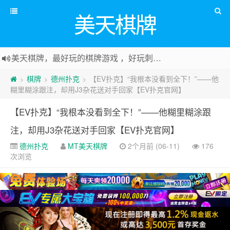
美天棋牌
美天棋牌，最好玩的棋牌游戏 ，好玩刺激可以赚Money，传送门：
棋牌
德州扑克
【EV扑克】“我根本没看到全下！”——他
>
>
>
糊里糊涂跟注，却用J3杂花送对手回家【EV扑克官网】
【EV扑克】“我根本没看到全下！”——他糊里糊涂跟
注，却用J3杂花送对手回家【EV扑克官网】
德州扑克
MT美天棋牌
2个月前 (06-11)
176
次浏览