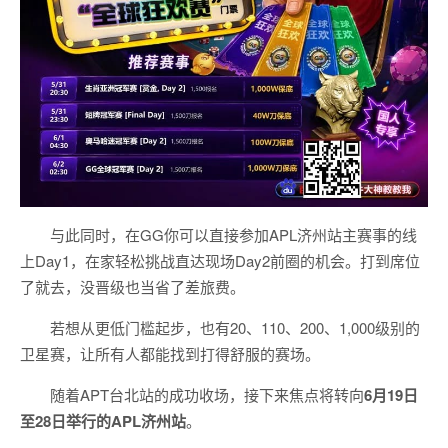
与此同时，在GG你可以直接参加APL济州站主赛事的线
上Day1，在家轻松挑战直达现场Day2前圈的机会。打到席位
了就去，没晋级也当省了差旅费。
若想从更低门槛起步，也有20、110、200、1,000级别的
卫星赛，让所有人都能找到打得舒服的赛场。
随着APT台北站的成功收场，接下来焦点将转向
6
月
19
日
至
28
日举行的
APL
济州站
。