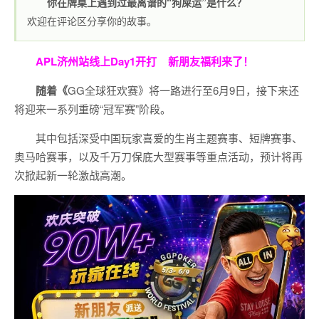
你在牌桌上遇到过最离谱的“狗屎运”是什么？
欢迎在评论区分享你的故事。
APL济州站线上Day1开打
新朋友福利来了！
随着《
GG全球狂欢赛》将一路进行至6月9日，接下来还
将迎来一系列重磅“冠军赛”阶段。
其中包括深受中国玩家喜爱的生肖主题赛事、短牌赛事、
奥马哈赛事，以及千万刀保底大型赛事等重点活动，预计将再
次掀起新一轮激战高潮。