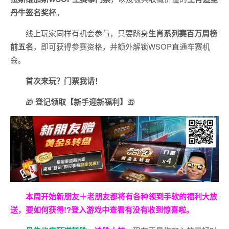
丹牛签名奖杯
。
线上玩家同样有机会参与，只要跻身
生肖系列赛百万周榜
前五名
，即可获得参赛资格，并额外解锁WSOP直通车赛机
会。
首次来玩？门票我请！
🎁
登记领取【新手迎新福利】
🎁
本周开始新朋友＋老朋友都将有各种领到手软的福利大放
送，要如何获得!?登入游戏中查看有没有收到惊喜啦。