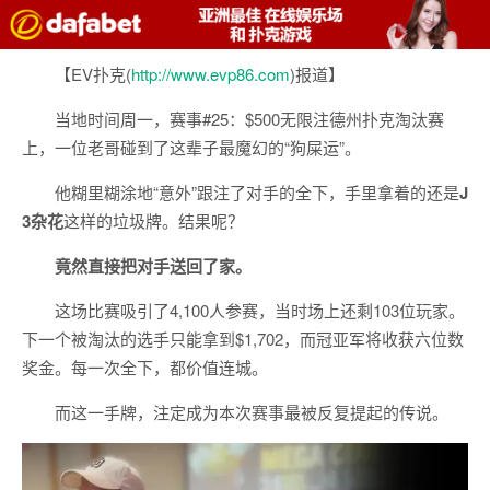
【EV扑克(
http://www.evp86.com
)报道】
当地时间周一，赛事#25：$500无限注德州扑克淘汰赛
上，一位老哥碰到了这辈子最魔幻的“狗屎运”。
他糊里糊涂地“意外”跟注了对手的全下，手里拿着的还是
J
3杂花
这样的垃圾牌。结果呢？
竟然直接把对手送回了家。
这场比赛吸引了4,100人参赛，当时场上还剩103位玩家。
下一个被淘汰的选手只能拿到$1,702，而冠亚军将收获六位数
奖金。每一次全下，都价值连城。
而这一手牌，注定成为本次赛事最被反复提起的传说。