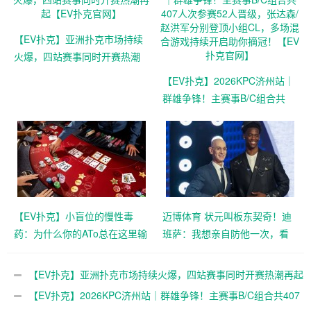
【EV扑克】亚洲扑克市场持续
火爆，四站赛事同时开赛热潮
再起【EV扑克官网】
【EV扑克】2026KPC济州站｜
群雄争锋！主赛事B/C组合共
407人次参赛52人晋级，张达
森/赵洪军分别登顶小组CL，多
场混合游戏持续开启助你摘
冠！【EV扑克官网】
【EV扑克】小盲位的慢性毒
迈博体育 状元叫板东契奇！迪
药：为什么你的ATo总在这里输
班萨：我想亲自防他一次，看
钱？【EV扑克官网】
他是不是真的那么慢【EV扑克
官网】
【EV扑克】亚洲扑克市场持续火爆，四站赛事同时开赛热潮再起
【EV扑克官网】
【EV扑克】2026KPC济州站｜群雄争锋！主赛事B/C组合共407