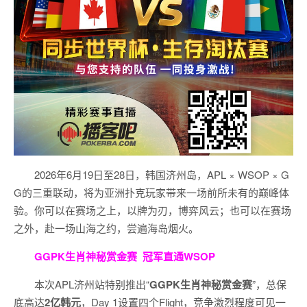
2026年6月19日至28日，韩国济州岛，APL × WSOP × G
G的三重联动，将为亚洲扑克玩家带来一场前所未有的巅峰体
验。
你可以在赛场之上，以牌为刃，博弈风云；也可以在赛场
之外，赴一场山海之约，尝遍海岛烟火。
GGPK生肖神秘赏金赛
冠军直通WSOP
本次APL济州站特别推出“
GGPK
生肖神秘赏金赛
”，总保
底高达
2
亿韩元
，Day 1设置四个Flight，竞争激烈程度可见一