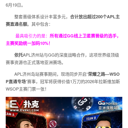
6月19日。
整套晋级体系设计丰富多元，
合计放出
超过200个
APL主
赛直通名额
。其中包含：
最具吸引力的是：
所有通过
GG
线上卫星赛晋级的选手，
主赛奖励统一加码
10%
！
依托
APL济州站与GG的深度战略合作，这项世界级顶级
赛事资源也正式落地亚洲赛场。
APL济州岛站赛事期间，现场同步开启“
荣耀之路
—WSO
P
直通专场
”赛事，冠军将获得价值1万刀的2026年拉斯维加斯
WSOP主赛门票一张！