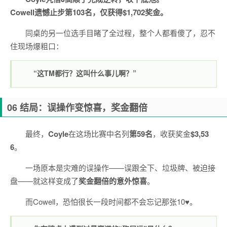
Cowell遗憾止步第103名，仅获得$1,702奖金。
同桌的另一位选手目睹了全过程，整个人都看傻了，忍不
住现场爆粗口：
“这TM都行？这叫什么事儿啊？”
06 结局：误操作变惊喜，奖金翻倍
最终，
Coyle
在这场比赛中名列
第59名
，收获奖金
$3,53
6
。
一场原本是灾难的误操作——误跟全下、垃圾牌、被迫接
盘——就这样变成了
奖金翻倍的意外惊喜
。
而Cowell，恐怕很长一段时间都不会忘记那张10♥。