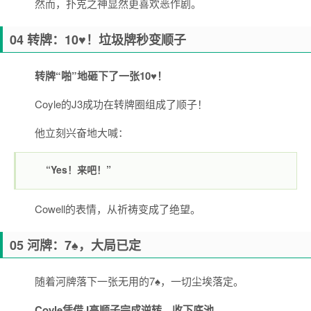
然而，扑克之神显然更喜欢恶作剧。
04 转牌：10♥！垃圾牌秒变顺子
转牌“啪”地砸下了一张10♥！
Coyle的J3成功在转牌圈组成了顺子！
他立刻兴奋地大喊：
“Yes！来吧！”
Cowell的表情，从祈祷变成了绝望。
05 河牌：7♠，大局已定
随着河牌落下一张无用的7♠，一切尘埃落定。
Coyle凭借J高顺子完成逆转，收下底池。