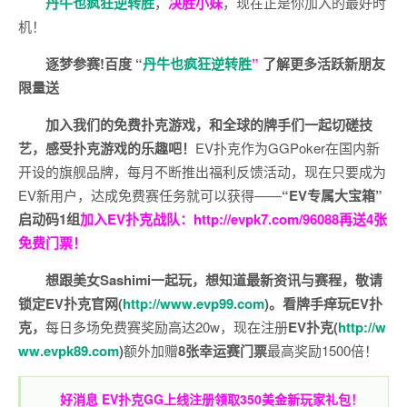
丹牛也疯狂逆转胜
，
决胜小妹
，现在正是你加入的最好时
机！
逐梦参赛!百度 “
丹牛也疯狂逆转胜
”
了解更多
活跃新朋友
限量送
加入我们的免费扑克游戏，和全球的牌手们一起切磋技
艺，感受扑克游戏的乐趣吧！
EV扑克作为GGPoker在国内新
开设的旗舰品牌，每月不断推出福利反馈活动，现在只要成为
EV新用户，达成免费赛任务就可以获得——
“EV专属大宝箱”
启动码1组
加入EV扑克战队：
http://evpk7.com/96088
再送4张
免费门票！
想跟美女Sashimi一起玩，
想知道最新资讯与赛程，
敬请
锁定EV扑克官网(
http://www.evp99.com
)。
看牌手痒玩EV扑
克，
每日多场免费赛奖励高达20w，现在注册
EV扑克(
http://w
ww.evpk89.com
)
额外加赠
8张幸运赛门票
最高奖励1500倍！
好消息 EV扑克GG上线注册领取350美金新玩家礼包！