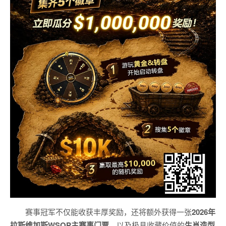
赛事冠军不仅能收获丰厚奖励，还将额外获得一张
2026
年
拉斯维加斯
WSOP
主赛事门票
，以及极具收藏价值的
生肖造型