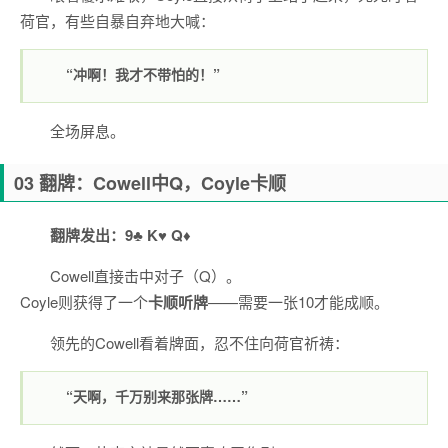
荷官，有些自暴自弃地大喊：
“冲啊！我才不带怕的！”
全场屏息。
03 翻牌：Cowell中Q，Coyle卡顺
翻牌发出：9♣ K♥ Q♦
Cowell直接击中对子（Q）。
Coyle则获得了一个
卡顺听牌
——需要一张10才能成顺。
领先的Cowell看着牌面，忍不住向荷官祈祷：
“天啊，千万别来那张牌……”