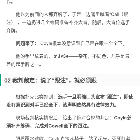
作。
他以为前面的人都弃牌了，于是一边嘴里喊着“Call（跟
注）”，一边扔进几个筹码准备补齐大盲。随后，大盲位选手
弃牌。
问题来了：
Coyle根本没意识到自己是在跟一个全下。
他的手里拿着的，是
J♥3♣
——杂花，不同色，几乎是最
差的起手牌之一。
02 裁判裁定：说了“跟注”，就必须跟
根据扑克比赛规则：
选手一旦明确口头宣布“跟注”，即使
没有意识到对手已经全下，该声明依然具有法律效力。
现场裁判核实情况后，给出了绝对合规的判定：
Coyle必
须补齐筹码，完成对Cowell全下的跟注。
眼看覆水难收，Coyle直接从椅子上站了起来，死死盯着