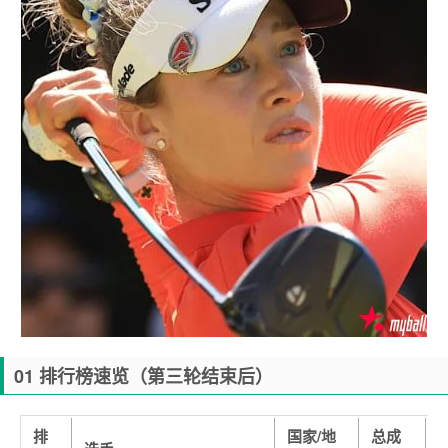
01 排行榜速览（第三轮结束后）
排
国家/地
总成