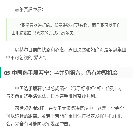
赫尔赛后表示：
“我挺喜欢追赶的。我觉得这样更有趣，而且我可以更自
由地按照自己喜欢的方式打高尔夫。”
以赫尔目前的状态和心态，周日决赛轮她绝对是争冠集团
中不可忽视的“猎人”。
05 中国选手殷若宁：-4并列第六，仍有冲冠机会
中国选手
殷若宁
以总成绩-4（低于标准杆4杆）位列T5，
与墨西哥选手洛佩兹、日本选手畑冈奈纱并列。
落后领先者2杆，在女子大满贯决赛轮中，这是一个完全
可以追赶的距离。殷若宁若能在周日保持稳定发挥并抓住机
会，完全有可能向冠军发起冲击。