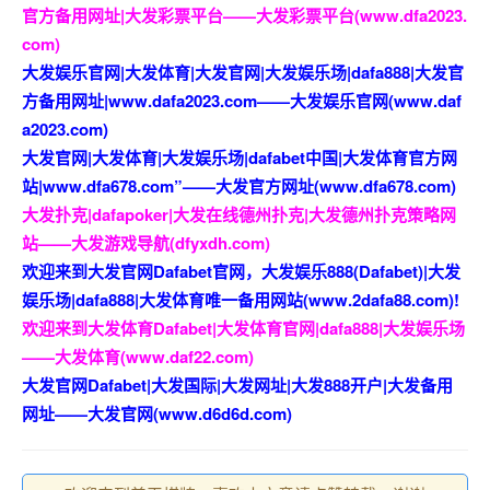
官方备用网址|大发彩票平台——大发彩票平台(www.dfa2023.
com)
大发娱乐官网|大发体育|大发官网|大发娱乐场|dafa888|大发官
方备用网址|www.dafa2023.com——大发娱乐官网(www.daf
a2023.com)
大发官网|大发体育|大发娱乐场|dafabet中国|大发体育官方网
站|www.dfa678.com”——大发官方网址(www.dfa678.com)
大发扑克|dafapoker|大发在线德州扑克|大发德州扑克策略网
站——大发游戏导航(dfyxdh.com)
欢迎来到大发官网Dafabet官网，大发娱乐888(Dafabet)|大发
娱乐场|dafa888|大发体育唯一备用网站(www.2dafa88.com)!
欢迎来到大发体育Dafabet|大发体育官网|dafa888|大发娱乐场
——大发体育(www.daf22.com)
大发官网Dafabet|大发国际|大发网址|大发888开户|大发备用
网址——大发官网(www.d6d6d.com)