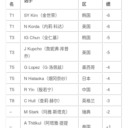
选手
名
区
绩
T1
SY Kim（金世荣）
韩国
-6
T1
N Korda（内莉·科达）
美国
-6
T3
IG Chun（全仁基）
韩国
-5
J Kupcho（詹妮弗·库普
T3
美国
-5
乔）
T5
G Lopez（G·洛佩兹）
墨西哥
-4
T5
N Hataoka（畑冈奈纱）
日本
-4
T5
R Yin（殷若宁）
中国
-4
T8
C Hull（查莉·赫尔）
英格兰
-3
–
M Stark（玛雅·斯塔克）
瑞典
-2
A Thitikul（阿塔雅·提提
–
泰国
+1