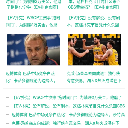
【EV扑克】WSOP主赛事“拖时
【EV扑克】没有解说、没有剧
间门”：为躺赚2万美金，他磨
本，这档扑克节目凭什么杀回
了整整17分钟【EV扑克官网】
CBS黄金档？【EV扑克官网】
迈博体育 巴萨中场竞争白热
克莱·汤普森去向成谜：独行侠
化：卡萨多彻底沦为边缘人，
有意交易，湖人&热火成潜在下
沙特高薪邀约引发去留两难
家，大发体育助力你的致富之
【EV扑克官网】
路！【EV扑克官网】
【EV扑克】WSOP主赛事“拖时间门”：为躺赚2万美金，他磨了
整整17分钟【EV扑克官网】
【EV扑克】没有解说、没有剧本，这档扑克节目凭什么杀回CBS
黄金档？【EV扑克官网】
迈博体育 巴萨中场竞争白热化：卡萨多彻底沦为边缘人，沙特高
薪邀约引发去留两难【EV扑克官网】
克莱·汤普森去向成谜：独行侠有意交易，湖人&热火成潜在下