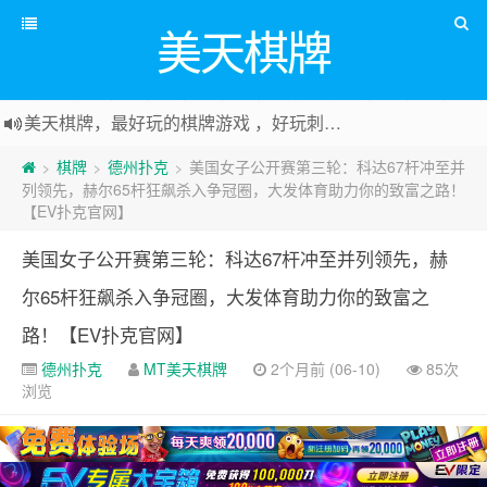
美天棋牌
美天棋牌，最好玩的棋牌游戏 ，好玩刺激可以赚Money，传送门：
棋牌
德州扑克
美国女子公开赛第三轮：科达67杆冲至并
>
>
>
列领先，赫尔65杆狂飙杀入争冠圈，大发体育助力你的致富之路！
【EV扑克官网】
美国女子公开赛第三轮：科达67杆冲至并列领先，赫
尔65杆狂飙杀入争冠圈，大发体育助力你的致富之
路！【EV扑克官网】
德州扑克
MT美天棋牌
2个月前 (06-10)
85次
浏览