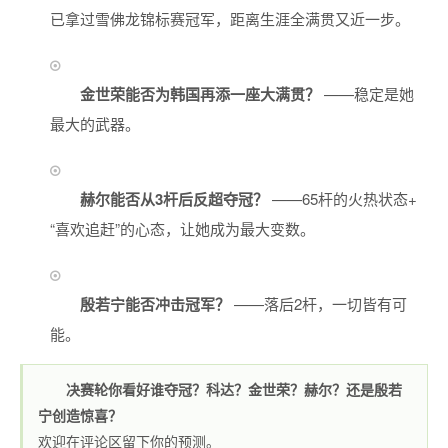
已拿过雪佛龙锦标赛冠军，距离生涯全满贯又近一步。
金世荣能否为韩国再添一座大满贯？
——稳定是她
最大的武器。
赫尔能否从3杆后反超夺冠？
——65杆的火热状态+
“喜欢追赶”的心态，让她成为最大变数。
殷若宁能否冲击冠军？
——落后2杆，一切皆有可
能。
决赛轮你看好谁夺冠？科达？金世荣？赫尔？还是殷若
宁创造惊喜？
欢迎在评论区留下你的预测。