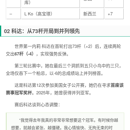
库）
–
L Ko（高宝璟）
新西兰
+7
02 科达：从73杆开局到并列领先
世界第一内莉·科达在首轮打出73杆（+2）后，连续两轮
交出
67杆（-4）
，实现强势反弹。
第三轮比赛中，她在最后三个洞抓到五只小鸟中的三只，
全场仅吞下一个柏忌，以-6的总成绩站上并列榜首。
这是科达第12次参加美国女子公开赛，她仍在寻求
首座该
赛事冠军奖杯
。2025年，她曾获得并列亚军。
赛后科达谈到心态调整：
“我觉得去年我真的非常非常想要这个冠军。有时候你越
想要，就越会紧张、越僵硬。我心情愉快、无拘无束的时