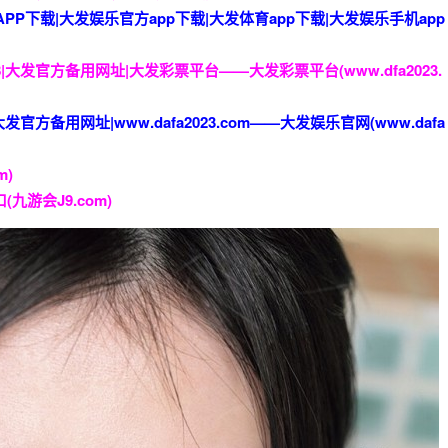
)官方APP下载|大发娱乐官方app下载|大发体育app下载|大发娱乐手机app
8|大发官方备用网址|大发彩票平台——大发彩票平台(www.dfa2023.
官方备用网址|www.dafa2023.com——大发娱乐官网(www.dafa
m)
九游会J9.com)