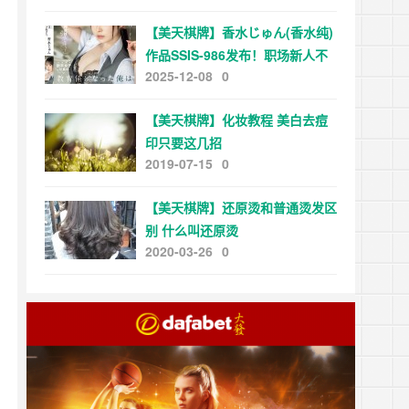
【美天棋牌】香水じゅん(香水纯)
作品SSIS-986发布！职场新人不
2025-12-08
0
懂拒绝！在公司里被随时随地玩弄
【EV扑克官网】
【美天棋牌】化妆教程 美白去痘
印只要这几招
2019-07-15
0
【美天棋牌】还原烫和普通烫发区
别 什么叫还原烫
2020-03-26
0