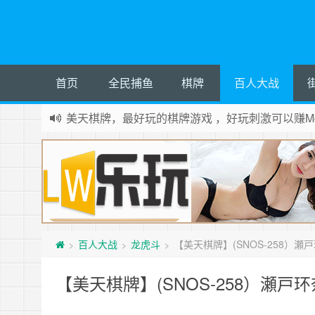
首页
全民捕鱼
棋牌
百人大战
美天棋牌，最好玩的棋牌游戏 ，好玩刺激可以赚Mo
百人大战
龙虎斗
【美天棋牌】(SNOS-258）
>
>
>
【美天棋牌】(SNOS-258）瀬