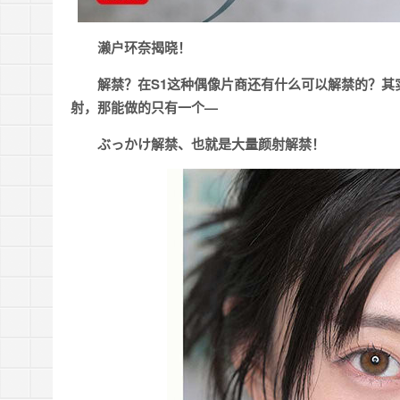
濑户环奈揭晓！
解禁？在S1这种偶像片商还有什么可以解禁的？其
射，那能做的只有一个—
ぶっかけ解禁、也就是大量颜射解禁！