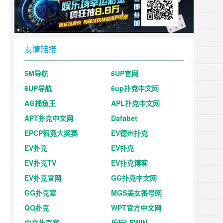
友情链接
5M导航
6UP官网
6UP导航
6up扑克中文网
AG捕鱼王
APL扑克中文网
APT扑克中文网
Dafabet
EPCP智竟大奖赛
EV德州扑克
EV扑克
EV扑克
EV扑克TV
EV扑克博客
EV扑克官网
GG扑克中文网
GG扑克室
MGS美女番号网
QQ扑克
WPT官方中文网
中文扑克室
乐玩LEWIN