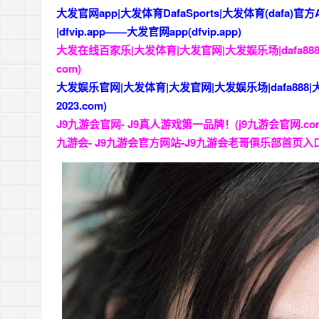
大发官网app|大发体育DafaSports|大发体育(dafa
|dfvip.app——大发官网app(dfvip.app)
大发在线百家乐|大发体育|大发官网|大发娱乐场|dafa88
com)
大发娱乐官网|大发体育|大发官网|大发娱乐场|dafa888|大发
2023.com)
J9九游会官网- J9真人游戏第一品牌！(j9九游会官网.co
九游会- J9九游会官方网站-J9九游会老哥俱乐部首页入口(