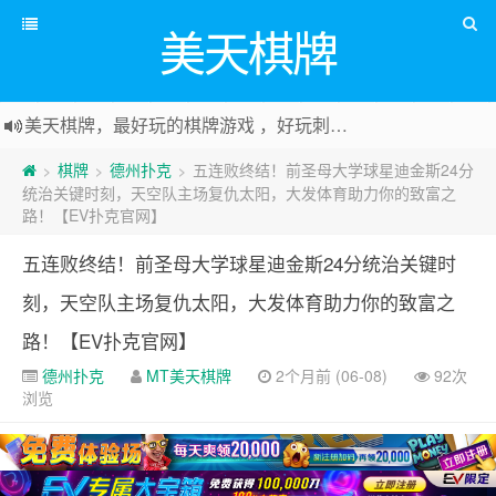
美天棋牌
美天棋牌，最好玩的棋牌游戏 ，好玩刺激可以赚Money，传送门：
棋牌
德州扑克
五连败终结！前圣母大学球星迪金斯24分
>
>
>
统治关键时刻，天空队主场复仇太阳，大发体育助力你的致富之
路！【EV扑克官网】
五连败终结！前圣母大学球星迪金斯24分统治关键时
刻，天空队主场复仇太阳，大发体育助力你的致富之
路！【EV扑克官网】
德州扑克
MT美天棋牌
2个月前 (06-08)
92次
浏览