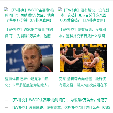
【EV扑克】WSOP主赛事“拖时
【EV扑克】没有解说、没有剧
间门”：为躺赚2万美金，他磨
本，这档扑克节目凭什么杀回
了整整17分钟【EV扑克官网】
CBS黄金档？【EV扑克官网】
迈博体育 巴萨中场竞争白热
克莱·汤普森去向成谜：独行侠
化：卡萨多彻底沦为边缘人，
有意交易，湖人&热火成潜在下
沙特高薪邀约引发去留两难
家，大发体育助力你的致富之
【EV扑克官网】
路！【EV扑克官网】
【EV扑克】WSOP主赛事“拖时间门”：为躺赚2万美金，他磨了
整整17分钟【EV扑克官网】
【EV扑克】没有解说、没有剧本，这档扑克节目凭什么杀回CBS