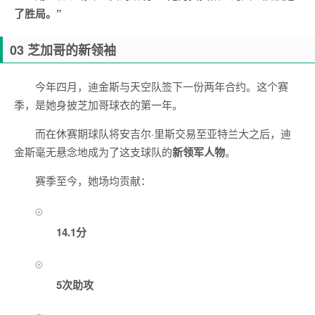
了胜局。”
03 芝加哥的新领袖
今年四月，迪金斯与天空队签下一份两年合约。这个赛
季，是她身披芝加哥球衣的第一年。
而在休赛期球队将安吉尔·里斯交易至亚特兰大之后，迪
金斯毫无悬念地成为了这支球队的
新领军人物
。
赛季至今，她场均贡献：
14.1分
5次助攻