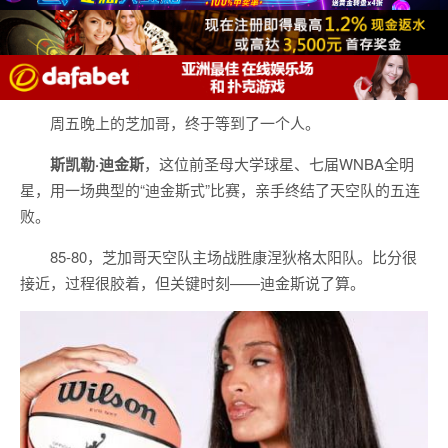
周五晚上的芝加哥，终于等到了一个人。
斯凯勒·迪金斯
，这位前圣母大学球星、七届WNBA全明
星，用一场典型的“迪金斯式”比赛，亲手终结了天空队的五连
败。
85-80，芝加哥天空队主场战胜康涅狄格太阳队。比分很
接近，过程很胶着，但关键时刻——迪金斯说了算。