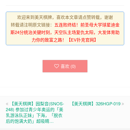
欢迎来到美天棋牌，喜欢本文章请点赞转载，谢谢
转载请注明原文链接：
五连败终结！前圣母大学球星迪金
斯24分统治关键时刻，天空队主场复仇太阳，大发体育助
力你的致富之路！【EV扑克官网】
喜欢 (
0
)
【美天棋牌】园梨音(SNOS-
【美天棋牌】326HGP-019
248) 参加过青少年奥运的「美
乳游泳队正妹」下海，「脱衣
后的饱满大奶」超吸睛…