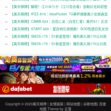
田光稀白皙美貌卷入惊悚事件
【美天棋牌】解密！江川ゆりか（江川百合香）加勒比无码初登
场，「天使のSEX」女主角是谁？
【美天棋牌】IPZZ-816｜IdeaPocket「G罩杯偶像美少女姬森亚
梦」曝光新动向，最新消息公开
【美天棋牌】CAWB-024｜白花にあ（白花仁爱）离开S1！正式
解禁，新作引发热议
【美天棋牌】START-600｜夏目响引退倒数！SOD性感巨乳女优
推出最终作品，火辣魅力全面绽放
【美天棋牌】SNOS-175｜S1新星登场！雏形美久琉170公分高
挑身材搭配I罩杯童颜外型引发关注
【美天棋牌】SNOS-175｜S1新星登场！雏形美久琉170公分高
挑身材搭配I罩杯童颜外型引发关注
Copyright © 2023
美天棋牌
|
友情链接
|
网站地图
|
谷歌地图
|
百度
地图
Theme by
云落