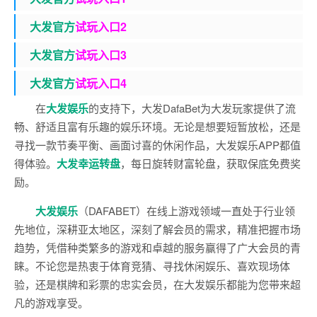
大发官
方
试玩入口2
大发官
方
试玩入口3
大发官
方
试玩入口4
在
大发娱乐
的支持下，大发DafaBet为大发玩家提供了流
畅、舒适且富有乐趣的娱乐环境。无论是想要短暂放松，还是
寻找一款节奏平衡、画面讨喜的休闲作品，大发娱乐APP都值
得体验。
大发幸运转盘
，每日旋转财富轮盘，获取保底免费奖
励。
大发娱乐
（DAFABET）在线上游戏领域一直处于行业领
先地位，深耕亚太地区，深刻了解会员的需求，精准把握市场
趋势，凭借种类繁多的游戏和卓越的服务赢得了广大会员的青
睐。不论您是热衷于体育竞猜、寻找休闲娱乐、喜欢现场体
验，还是棋牌和彩票的忠实会员，在大发娱乐都能为您带来超
凡的游戏享受。