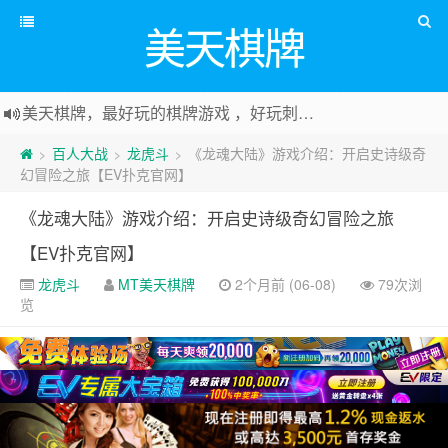
美天棋牌
美天棋牌，最好玩的棋牌游戏 ，好玩刺激可以赚Money，传送门：
百人大战
龙虎斗
《龙魂大陆》游戏介绍：开启史诗级奇
>
>
>
幻冒险之旅【EV扑克官网】
《龙魂大陆》游戏介绍：开启史诗级奇幻冒险之旅
【EV扑克官网】
龙虎斗
MT美天棋牌
2个月前 (06-08)
79次浏
览