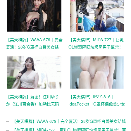
【美天棋牌】WAAA-679｜完全
【美天棋牌】MIDA-727｜巨乳
复活！28岁G罩杯白皙美女结
OL惨遭隔壁垃圾屋男子监禁！
城莉乃怪病痊愈，新作本周上
百田光稀白皙美貌卷入惊悚事
线
件
【美天棋牌】解密！江川ゆり
【美天棋牌】IPZZ-816｜
か（江川百合香）加勒比无码
IdeaPocket「G罩杯偶像美少女
初登场，「天使のSEX」女主
姬森亚梦」曝光新动向，最新
角是谁？
消息公开
【美天棋牌】WAAA-679｜完全复活！28岁G罩杯白皙美女结城
莉乃怪病痊愈，新作本周上线
【美天棋牌】MIDA-727｜巨乳OL惨遭隔壁垃圾屋男子监禁！百