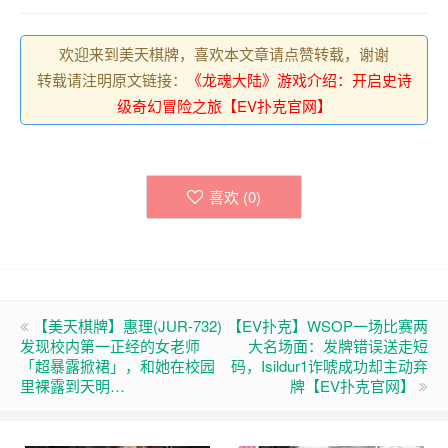
欢迎来到美天棋牌，喜欢本文章请点赞转载，谢谢
转载请注明原文链接：
《龙魂大陆》游戏介绍：开启史诗
级奇幻冒险之旅【EV扑克官网】
喜欢 (
0
)
【美天棋牌】惠理(JUR-732)
【EV扑克】WSOP一场比赛两
发现校内第一正经的女老师
大名场面：发牌错误送走短
「超暴露掀裙」，和她在校园
码，Isildur1诈唬成功却主动弃
里裸露到天明…
牌【EV扑克官网】