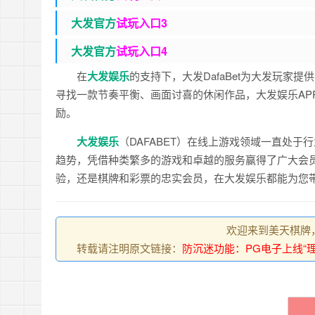
大发官
方
试玩入口3
大发官
方
试玩入口4
在
大发娱乐
的支持下，大发DafaBet为大发玩
寻找一款节奏平衡、画面讨喜的休闲作品，大发娱乐AP
励。
大发娱乐
（DAFABET）在线上游戏领域一直处
趋势，凭借种类繁多的游戏和卓越的服务赢得了广大会
验，还是棋牌和彩票的忠实会员，在大发娱乐都能为您
欢迎来到美天棋牌
转载请注明原文链接：
防沉迷功能：PG电子上线“