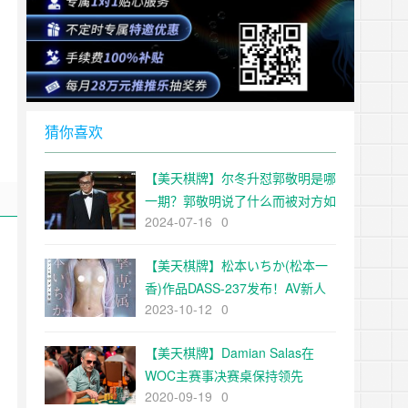
猜你喜欢
【美天棋牌】尔冬升怼郭敬明是哪
一期？郭敬明说了什么而被对方如
2024-07-16
0
此对待
【美天棋牌】松本いちか(松本一
香)作品DASS-237发布！AV新人
2023-10-12
0
生展开！但被下了最后通牒！
【EV扑克官网】
【美天棋牌】Damian Salas在
WOC主赛事决赛桌保持领先
2020-09-19
0