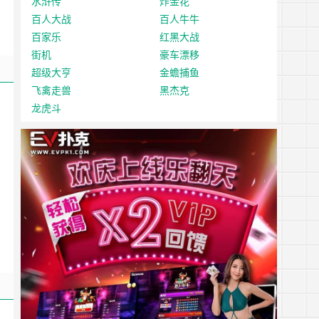
水浒传
炸金花
百人大战
百人牛牛
百家乐
红黑大战
街机
豪车漂移
超级大亨
金蟾捕鱼
飞禽走兽
黑杰克
龙虎斗