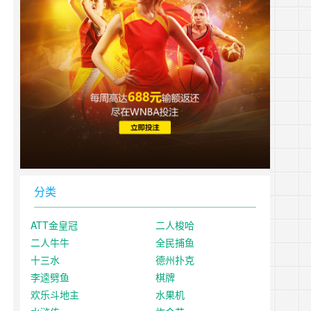
分类
ATT金皇冠
二人梭哈
二人牛牛
全民捕鱼
十三水
德州扑克
李逵劈鱼
棋牌
欢乐斗地主
水果机