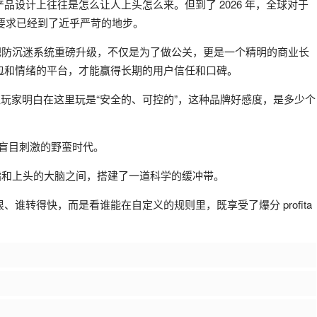
设计上往往是怎么让人上头怎么来。但到了 2026 年，全球对于
ng）要求已经到了近乎严苛的地步。
把防沉迷系统重磅升级，不仅是为了做公关，更是一个精明的商业长
包和情绪的平台，才能赢得长期的用户信任和口碑。
，让玩家明白在这里玩是“安全的、可控的”，这种品牌好感度，是多少个
、盲目刺激的野蛮时代。
指和上头的大脑之间，搭建了一道科学的缓冲带。
谁转得快，而是看谁能在自定义的规则里，既享受了爆分 profita