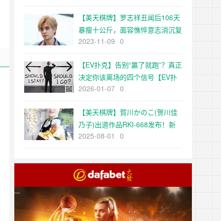
【美天棋牌】罗志祥丑闻后106天
暴瘦十公斤，面容憔悴意志消沉复
2023-11-09
0
出还可能吗？
【EV扑克】告别“赢了就跑”？真正
决定你该离场的四个信号【EV扑
2026-01-07
0
克官网】
【美天棋牌】賀川かのこ(贺川佳
乃子)出道作品RKI-668发布！新
2025-08-01
0
秀片商(ROOKIE)15周年庆！最强
新秀自京都花街现身！【EV扑克
官网】