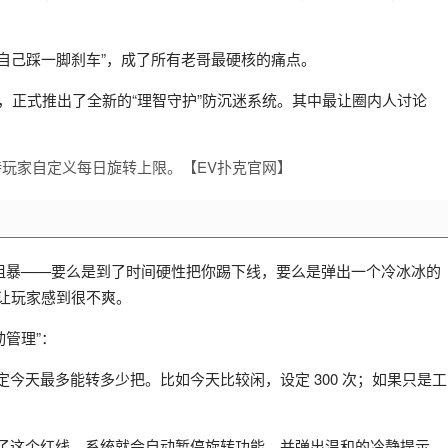
自己踩一脚刹车”，成了所有老哥最硬核的痛点。
大活，正式推出了全新的“理智守护”防沉迷系统。其中最让圈内人讨论
粗暴——要么是到了时间硬性把你踢下线，要么是弹出一个冷冰冰的
往让玩家感到很不爽。
动管理”：
今天最多能转多少把。比如今天比较闲，设定 300 次；如果只是工
到了这个红线，系统就会自动暂停旋转功能，并弹出温和的冷静提示。