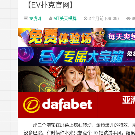
【EV扑克官网】
龙虎斗
MT美天棋牌
2个月前 (06-08)
8
那三个滚轮在屏幕上疯狂转动，金币爆开的特效、
泌多巴胺。有时候你本来只想点个 10 把试试手风，