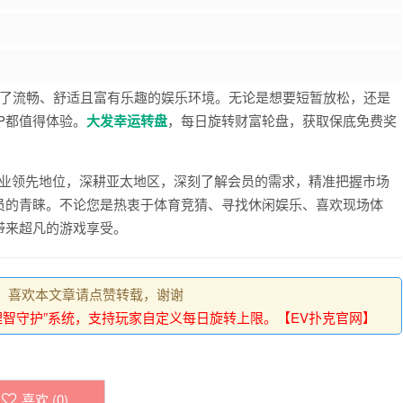
家提供了流畅、舒适且富有乐趣的娱乐环境。无论是想要短暂放松，还是
P都值得体验。
大发幸运转盘
，每日旋转财富轮盘，获取保底免费奖
于行业领先地位，深耕亚太地区，深刻了解会员的需求，精准把握市场
员的青睐。不论您是热衷于体育竞猜、寻找休闲娱乐、喜欢现场体
带来超凡的游戏享受。
，喜欢本文章请点赞转载，谢谢
理智守护”系统，支持玩家自定义每日旋转上限。【EV扑克官网】
喜欢 (
0
)