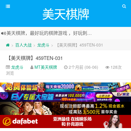
美天棋牌
美天棋牌，最好玩的棋牌游戏 ，好玩刺激可以赚Money，传送门：
百人大战
龙虎斗
【美天棋牌】459TEN-031
>
>
>
【美天棋牌】459TEN-031
龙虎斗
MT美天棋牌
2个月前 (06-06)
128次
浏览