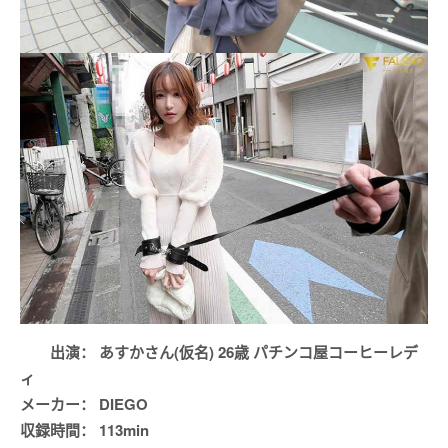
出演： あすかさん(仮名) 26歳 パチンコ屋コーヒーレデ
ィ
メーカー： DIEGO
収録時間： 113min