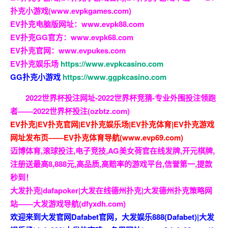
扑克小游戏(www.evpkgames.com)
EV扑克电脑版网址：www.evpk88.com
EV扑克GG官方：www.evpk68.com
EV扑克官网：www.evpukes.com
EV扑克娱乐场
https://www.evpkcasino.com
GG扑克小游戏
https://www.ggpkcasino.com
2022世界杯投注网址-2022世界杯竞猜-专业外围投注领跑
者——2022世界杯投注(ozbtz.com)
EV扑克|EV扑克官网|EV扑克娱乐场|EV扑克体育|EV扑克游戏
网址发布页——EV扑克体育导航(www.evp69.com)
迈博体育,滚球投注,电子竞技,AG美女荷官在线发牌,开元棋牌,
注册送最高8,888元,高品质,高赔率的游戏平台,信誉第一,提款
秒到！
大发扑克|dafapoker|大发在线德州扑克|大发德州扑克策略网
站——大发游戏导航(dfyxdh.com)
欢迎来到大发官网Dafabet官网，大发娱乐888(Dafabet)|大发