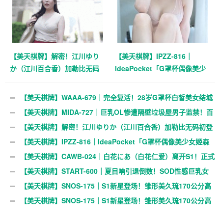
【美天棋牌】解密！江川ゆり
【美天棋牌】IPZZ-816｜
か（江川百合香）加勒比无码
IdeaPocket「G罩杯偶像美少
初登场，「天使のSEX」女主
女姬森亚梦」曝光新动向，最
角是谁？
新消息公开
【美天棋牌】WAAA-679｜完全复活！28岁G罩杯白皙美女结城
莉乃怪病痊愈，新作本周上线
【美天棋牌】MIDA-727｜巨乳OL惨遭隔壁垃圾屋男子监禁！百
田光稀白皙美貌卷入惊悚事件
【美天棋牌】解密！江川ゆりか（江川百合香）加勒比无码初登
场，「天使のSEX」女主角是谁？
【美天棋牌】IPZZ-816｜IdeaPocket「G罩杯偶像美少女姬森
亚梦」曝光新动向，最新消息公开
【美天棋牌】CAWB-024｜白花にあ（白花仁爱）离开S1！正式
解禁，新作引发热议
【美天棋牌】START-600｜夏目响引退倒数！SOD性感巨乳女
优推出最终作品，火辣魅力全面绽放
【美天棋牌】SNOS-175｜S1新星登场！雏形美久琉170公分高
挑身材搭配I罩杯童颜外型引发关注
【美天棋牌】SNOS-175｜S1新星登场！雏形美久琉170公分高
挑身材搭配I罩杯童颜外型引发关注