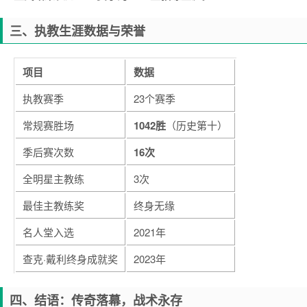
三、执教生涯数据与荣誉
项目
数据
执教赛季
23个赛季
常规赛胜场
1042胜
（历史第十）
季后赛次数
16次
全明星主教练
3次
最佳主教练奖
终身无缘
名人堂入选
2021年
查克·戴利终身成就奖
2023年
四、结语：传奇落幕，战术永存