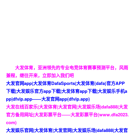
大发体育，亚洲领先的专业电竞体育赛事预测平台，风雨
兼程，继往开来，立即加入我们吧
大发官网app|大发体育DafaSports|大发体育(dafa)官方APP
下载|大发娱乐官方app下载|大发体育app下载|大发娱乐手机a
pp|dfvip.app——大发官网app(dfvip.app)
大发在线百家乐|大发体育|大发官网|大发娱乐场|dafa888|大发
官方备用网址|大发彩票平台——大发彩票平台(www.dfa2023.
com)
大发娱乐官网|大发体育|大发官网|大发娱乐场|dafa888|大发官