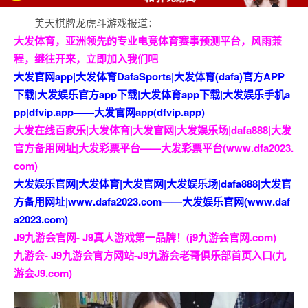
美天棋牌龙虎斗游戏报道：
大发体育，亚洲领先的专业电竞体育赛事预测平台，风雨兼
程，继往开来，立即加入我们吧
大发官网app|大发体育DafaSports|大发体育(dafa)官方APP
下载|大发娱乐官方app下载|大发体育app下载|大发娱乐手机a
pp|dfvip.app——大发官网app(dfvip.app)
大发在线百家乐|大发体育|大发官网|大发娱乐场|dafa888|大发
官方备用网址|大发彩票平台——大发彩票平台(www.dfa2023.
com)
大发娱乐官网|大发体育|大发官网|大发娱乐场|dafa888|大发官
方备用网址|www.dafa2023.com——大发娱乐官网(www.daf
a2023.com)
J9九游会官网- J9真人游戏第一品牌！(j9九游会官网.com)
九游会- J9九游会官方网站-J9九游会老哥俱乐部首页入口(九
游会J9.com)