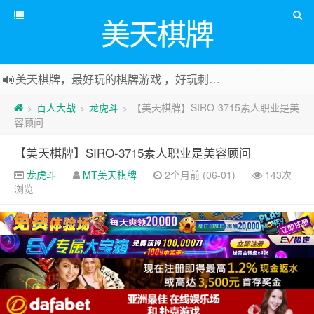
美天棋牌
美天棋牌，最好玩的棋牌游戏 ，好玩刺激可以赚Money，传送门：
百人大战
龙虎斗
【美天棋牌】SIRO-3715素人职业是美
>
>
>
容顾问
【美天棋牌】SIRO-3715素人职业是美容顾问
龙虎斗
MT美天棋牌
2个月前 (06-01)
143次
浏览