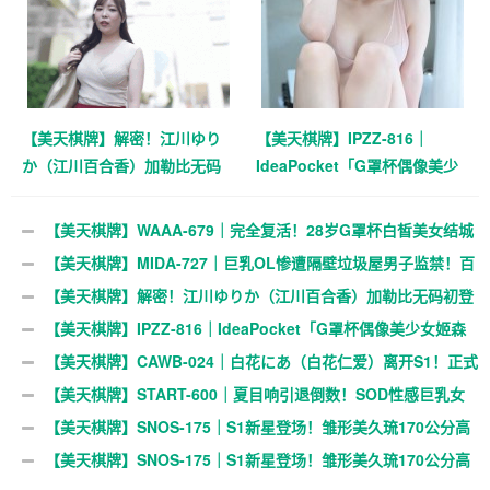
上线
件
【美天棋牌】解密！江川ゆり
【美天棋牌】IPZZ-816｜
か（江川百合香）加勒比无码
IdeaPocket「G罩杯偶像美少
初登场，「天使のSEX」女主
女姬森亚梦」曝光新动向，最
角是谁？
新消息公开
【美天棋牌】WAAA-679｜完全复活！28岁G罩杯白皙美女结城
莉乃怪病痊愈，新作本周上线
【美天棋牌】MIDA-727｜巨乳OL惨遭隔壁垃圾屋男子监禁！百
田光稀白皙美貌卷入惊悚事件
【美天棋牌】解密！江川ゆりか（江川百合香）加勒比无码初登
场，「天使のSEX」女主角是谁？
【美天棋牌】IPZZ-816｜IdeaPocket「G罩杯偶像美少女姬森
亚梦」曝光新动向，最新消息公开
【美天棋牌】CAWB-024｜白花にあ（白花仁爱）离开S1！正式
解禁，新作引发热议
【美天棋牌】START-600｜夏目响引退倒数！SOD性感巨乳女
优推出最终作品，火辣魅力全面绽放
【美天棋牌】SNOS-175｜S1新星登场！雏形美久琉170公分高
挑身材搭配I罩杯童颜外型引发关注
【美天棋牌】SNOS-175｜S1新星登场！雏形美久琉170公分高