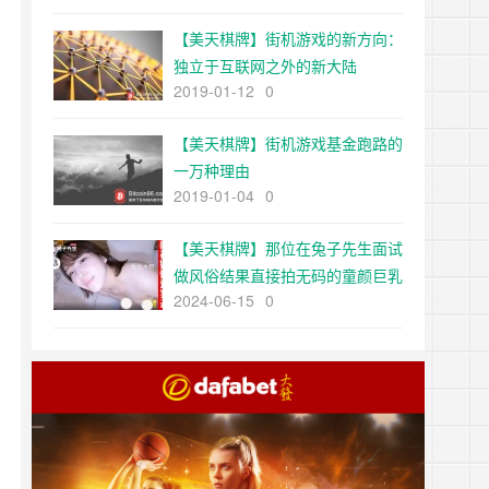
【美天棋牌】街机游戏的新方向：
独立于互联网之外的新大陆
2019-01-12
0
【美天棋牌】街机游戏基金跑路的
一万种理由
2019-01-04
0
【美天棋牌】那位在兔子先生面试
做风俗结果直接拍无码的童颜巨乳
2024-06-15
0
一线鲍是？【EV扑克官网】