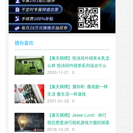
猜你喜欢
【美天棋牌】悦诗风吟绿茶水乳怎
么样 悦诗风吟绿茶系列适合什么
2020-11-21
0
肤质
【美天棋牌】濮存昕: 像戏剧一样
生活 像生活一样演戏
2021-01-22
0
【美天棋牌】Jesse Lund：央行
现在愿意进行街机游戏方面的探索
2018-10-25
0