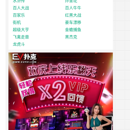
水浒传
炸金花
百人大战
百人牛牛
百家乐
红黑大战
街机
豪车漂移
超级大亨
金蟾捕鱼
飞禽走兽
黑杰克
龙虎斗