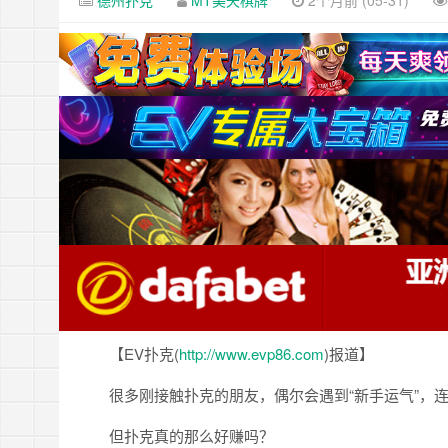
德州扑克
MT美天棋牌
2个月前 (05-31)
【EV扑克(
http://www.evp86.com
)报道】
很多刚接触扑克的朋友，偶尔会遇到“新手运气”，
但扑克真的那么好赚吗？