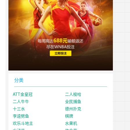
分类
ATT金皇冠
二人梭哈
二人牛牛
全民捕鱼
十三水
德州扑克
李逵劈鱼
棋牌
欢乐斗地主
水果机