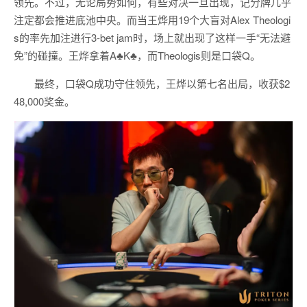
领先。不过，无论局势如何，有些对决一旦出现，记分牌几乎
注定都会推进底池中央。而当王烨用19个大盲对Alex Theologi
s的率先加注进行3-bet jam时，场上就出现了这样一手“无法避
免”的碰撞。王烨拿着A♣K♣，而Theologis则是口袋Q。
最终，口袋Q成功守住领先，王烨以第七名出局，收获$2
48,000奖金。