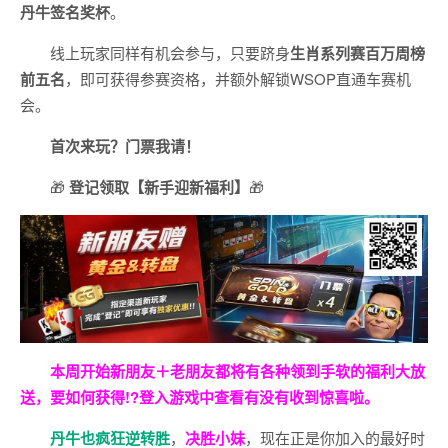
丹牛签名奖杯
。
线上玩家同样有机会参与，只要跻身
生肖系列赛百万周榜
前五名
，即可获得参赛资格，并额外解锁WSOP直通车赛机
会。
首次来玩？门票我请！
🎁
登记领取【新手迎新福利】
🎁
本周开始新朋友＋老朋友都将有各种领到手软的福利大放
送，要如何获得!?登入游戏中查看有没有收到惊喜啦。
丹牛也疯狂逆转胜
，
决胜小妹
，现在正是你加入的最好时