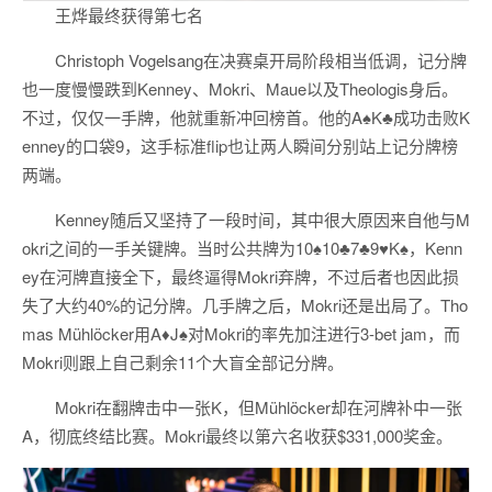
王烨最终获得第七名
Christoph Vogelsang在决赛桌开局阶段相当低调，记分牌
也一度慢慢跌到Kenney、Mokri、Maue以及Theologis身后。
不过，仅仅一手牌，他就重新冲回榜首。他的A♠K♣成功击败K
enney的口袋9，这手标准flip也让两人瞬间分别站上记分牌榜
两端。
Kenney随后又坚持了一段时间，其中很大原因来自他与M
okri之间的一手关键牌。当时公共牌为10♠10♣7♣9♥K♠，Kenn
ey在河牌直接全下，最终逼得Mokri弃牌，不过后者也因此损
失了大约40%的记分牌。几手牌之后，Mokri还是出局了。Tho
mas Mühlöcker用A♦J♠对Mokri的率先加注进行3-bet jam，而
Mokri则跟上自己剩余11个大盲全部记分牌。
Mokri在翻牌击中一张K，但Mühlöcker却在河牌补中一张
A，彻底终结比赛。Mokri最终以第六名收获$331,000奖金。