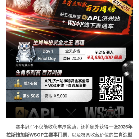
赛事冠军不仅能收获丰厚奖励，还将额外获得一张
2026
年
拉斯维加斯
WSOP
主赛事门票
，以及极具收藏价值的
生肖造型