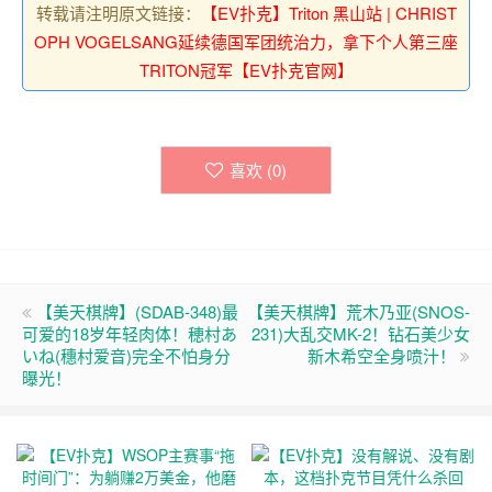
转载请注明原文链接：
【EV扑克】Triton 黑山站 | CHRIST
OPH VOGELSANG延续德国军团统治力，拿下个人第三座
TRITON冠军【EV扑克官网】
喜欢 (
0
)
【美天棋牌】(SDAB-348)最
【美天棋牌】荒木乃亚(SNOS-
可爱的18岁年轻肉体！穂村あ
231)大乱交MK-2！钻石美少女
いね(穗村爱音)完全不怕身分
新木希空全身喷汁！
曝光！