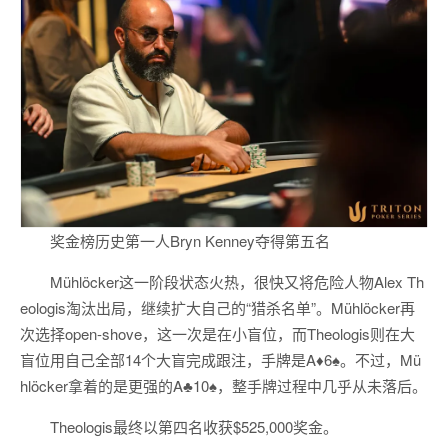
奖金榜历史第一人Bryn Kenney夺得第五名
Mühlöcker这一阶段状态火热，很快又将危险人物Alex Th
eologis淘汰出局，继续扩大自己的“猎杀名单”。Mühlöcker再
次选择open-shove，这一次是在小盲位，而Theologis则在大
盲位用自己全部14个大盲完成跟注，手牌是A♦6♠。不过，Mü
hlöcker拿着的是更强的A♣10♠，整手牌过程中几乎从未落后。
Theologis最终以第四名收获$525,000奖金。