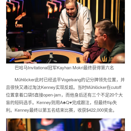
巴哈马Invitational冠军Kayhan Mokri最终获得第六名
Mühlöcker此时已经追平Vogelsang的记分牌领先位置，并
且很快又通过淘汰Kenney实现反超。当时Mühlöcker在cutoff
位置拿着口袋5直接open-jam，而他身后还有三个不足20个大
盲的短码选手。Kenney则用A♣Q♥完成跟注，但最终flip失
利。Kenney最终以第五名结束比赛，收获$422,000奖金。