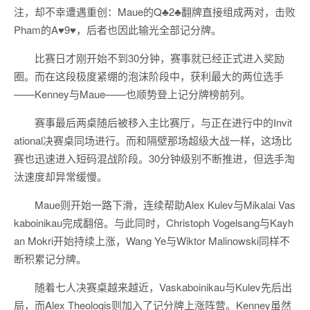
注，却不幸遭遇重创：Maue的Q♣2♣翻牌直接组成两对，击败
Pham的A♥9♥，后者也因此输光全部记分牌。
比赛日才刚开始不到30分钟，赛事就已经正式进入奖励
圈。而在这段极度紧绷的泡沫阶段中，获利最大的两位选手
——Kenney与Maue——也顺势登上记分牌榜前列。
赛事最后两桌随后被移入主比赛厅，与正在进行中的Invit
ational决赛桌同场进行。而和隔壁那场超级大战一样，这场比
赛也迅速进入短码混战阶段。30分钟级别不断推进，但选手淘
汰速度却异常缓慢。
Maue则开始一路下滑，连续帮助Alex Kulev与Mikalai Vas
kaboinikau完成翻倍。与此同时，Christoph Vogelsang与Kayh
an Mokri开始持续上涨，Wang Ye与Wiktor Malinowski同样不
断积累记分牌。
随着七人决赛桌越来越近，Vaskaboinikau与Kulev先后出
局，而Alex Theologis则加入了记分牌上涨阵营。Kenney虽然