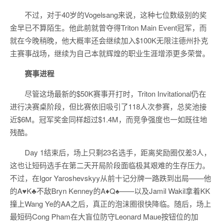
不过，对于40岁的Vogelsang来说，这种七位数级别的奖
金早已不算陌生。他此前就曾夺得Triton Main Event冠军，而
就在今晚稍晚，他大概率还会继续加入$100K无限注德州扑克
主赛事战场，继续为自己本就辉煌的职业生涯增添更多荣誉。
赛事进程
尽管这场最新的$50K赛事开打时，Triton Invitational仍在
进行决赛桌阶段，但比赛依旧吸引了118人次参赛，总奖池接
近$6M。冠军奖金同样超过$1.4M，而竞争强度也一如既往地
残酷。
Day 1结束后，场上只剩23名选手，距离奖励圈仅差3人，
这也让短码选手在第二天开局阶段面临极其艰难的生存压力。
不过，在Igor Yaroshevskyy从前十记分牌一路跌到出局——他
的A♥K♣不敌Bryn Kenney的A♦Q♠——以及Jamil Wakil拿着KK
撞上Wang Ye的AA之后，真正的泡沫圈很快降临。随后，场上
最短码Cong Pham在大盲位防守Leonard Maue按钮位的加