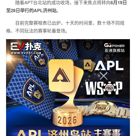
随着APT台北站的成功收场，接下来焦点将转向
6
月
19
日
至
28
日举行的
APL
济州站
。
目前完整赛程表已出炉，十天的时间里，数十场不同规
格、不同玩法的赛事轮番登场。