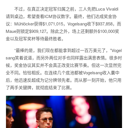
不过，在真正决定冠军归属之前，三人先把Luca Vivaldi
请到桌边，希望查看ICM协议数字。最终，他们达成奖金协
议：Mühlöcker获得$1,071,015，Vogelsang收下$937,858，而
Maue则锁定$909,127。除此之外，场上还剩额外$100,000奖
金以及冠军奖杯等待最终胜者。
“最棒的是，我们现在都能拿到超过一百万美元了，”Vogel
sang笑着说道，而另外两位对手也同样露出满意表情。很多时
候，奖金协议其实并不会真正改变比赛节奏。但这一次显然完
全不同。恰恰相反。在连续几个底池都被Vogelsang收入囊中
后，他迅速反超成为记分牌领先者。而从那一刻开始，他只用
了两手关键牌，就彻底结束了比赛。