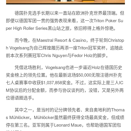
德国扑克选手长期以来一直站在欧洲扑克世界最顶端。但
即便以德国军团一贯的强势表现来看，这一次Triton Poker Su
per High Roller Series黑山站之旅，依旧称得上格外惊艳。
而今晚，在Maestral Resort & Casino，终于轮到Christop
h Vogelsang为自己辉煌履历再添一座Triton冠军奖杯，追随此
前本次系列赛冠军Chris Nguyen与Fedor Holz的脚步。
凭借这场胜利，Vogelsang也进一步逼近Holz在德国历史
奖金榜上的领先位置。他在最新这场$50,000无限注德州扑克
七人桌赛事中收获$1,037,858奖金。不过，这实际上是三人IC
M协议后的分配金额，而参与协议谈判的，没错，又是另外两
位德语圈选手。
其中之一，是当时的记分牌领先者、来自奥地利的Thoma
s Mühlöcker。Mühlöcker虽然最终获得全场最高奖金，但成绩
停在第三名。亚军则属于Leonard Maue，也帮助德国军团包