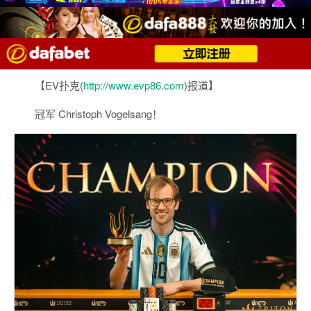
【EV扑克(
http://www.evp86.com
)报道】
冠军 Christoph Vogelsang！