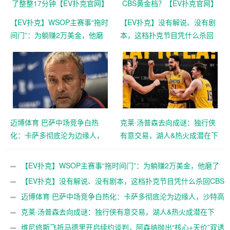
【EV扑克】WSOP主赛事“拖时
【EV扑克】没有解说、没有剧
间门”：为躺赚2万美金，他磨
本，这档扑克节目凭什么杀回
了整整17分钟【EV扑克官网】
CBS黄金档？【EV扑克官网】
迈博体育 巴萨中场竞争白热
克莱·汤普森去向成谜：独行侠
化：卡萨多彻底沦为边缘人，
有意交易，湖人&热火成潜在下
沙特高薪邀约引发去留两难
家，大发体育助力你的致富之
【EV扑克官网】
路！【EV扑克官网】
【EV扑克】WSOP主赛事“拖时间门”：为躺赚2万美金，他磨了
整整17分钟【EV扑克官网】
【EV扑克】没有解说、没有剧本，这档扑克节目凭什么杀回CBS
黄金档？【EV扑克官网】
迈博体育 巴萨中场竞争白热化：卡萨多彻底沦为边缘人，沙特高
薪邀约引发去留两难【EV扑克官网】
克莱·汤普森去向成谜：独行侠有意交易，湖人&热火成潜在下
家，大发体育助力你的致富之路！【EV扑克官网】
维尼修斯飞抵马德里开启续约谈判，阿森纳抛出“核心+天价”双诱