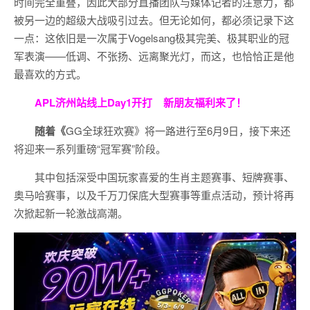
时间完全重叠，因此大部分直播团队与媒体记者的注意力，都
被另一边的超级大战吸引过去。但无论如何，都必须记录下这
一点：这依旧是一次属于Vogelsang极其完美、极其职业的冠
军表演——低调、不张扬、远离聚光灯，而这，也恰恰正是他
最喜欢的方式。
APL济州站线上Day1开打
新朋友福利来了！
随着《
GG全球狂欢赛》将一路进行至6月9日，接下来还
将迎来一系列重磅“冠军赛”阶段。
其中包括深受中国玩家喜爱的生肖主题赛事、短牌赛事、
奥马哈赛事，以及千万刀保底大型赛事等重点活动，预计将再
次掀起新一轮激战高潮。