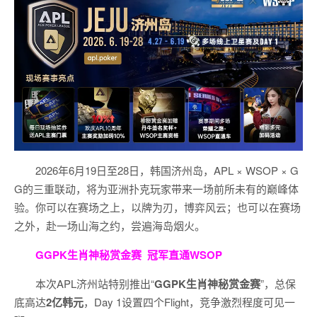
2026年6月19日至28日，韩国济州岛，APL × WSOP × G
G的三重联动，将为亚洲扑克玩家带来一场前所未有的巅峰体
验。
你可以在赛场之上，以牌为刃，博弈风云；也可以在赛场
之外，赴一场山海之约，尝遍海岛烟火。
GGPK生肖神秘赏金赛
冠军直通WSOP
本次APL济州站特别推出“
GGPK
生肖神秘赏金赛
”，总保
底高达
2
亿韩元
，Day 1设置四个Flight，竞争激烈程度可见一