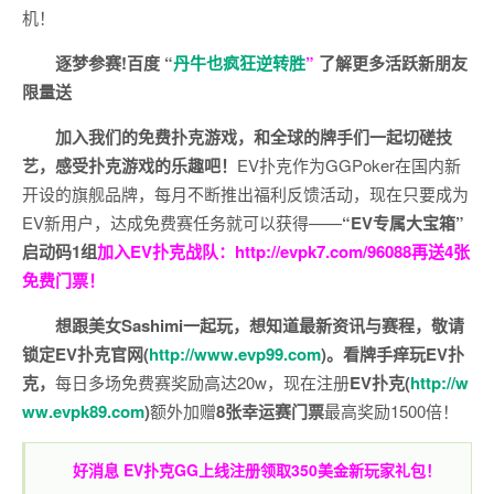
机！
逐梦参赛!百度 “
丹牛也疯狂逆转胜
”
了解更多
活跃新朋友
限量送
加入我们的免费扑克游戏，和全球的牌手们一起切磋技
艺，感受扑克游戏的乐趣吧！
EV扑克作为GGPoker在国内新
开设的旗舰品牌，每月不断推出福利反馈活动，现在只要成为
EV新用户，达成免费赛任务就可以获得——
“EV专属大宝箱”
启动码1组
加入EV扑克战队：
http://evpk7.com/96088
再送4张
免费门票！
想跟美女Sashimi一起玩，
想知道最新资讯与赛程，
敬请
锁定EV扑克官网(
http://www.evp99.com
)。
看牌手痒玩EV扑
克，
每日多场免费赛奖励高达20w，现在注册
EV扑克(
http://w
ww.evpk89.com
)
额外加赠
8张幸运赛门票
最高奖励1500倍！
好消息 EV扑克GG上线注册领取350美金新玩家礼包！