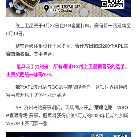
线上卫星赛于4月27日在GG全面打响，赛程将一路延续至
6月19日。
整套晋级体系设计丰富多元，
合计放出
超过200个
APL主
赛直通名额
。其中包含：
最具吸引力的是：
所有通过
GG
线上卫星赛晋级的选手，
主赛奖励统一加码
10%
！
依托
APL济州站与GG的深度战略合作，这项世界级顶级
赛事资源也正式落地亚洲赛场。
APL济州岛站赛事期间，现场同步开启“
荣耀之路
—WSO
P
直通专场
”赛事，冠军将获得价值1万刀的2026年拉斯维加斯
WSOP主赛门票一张！