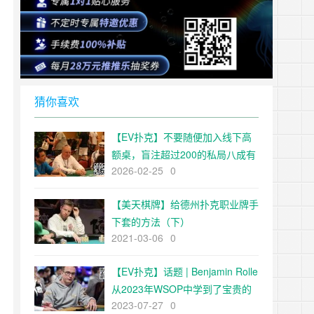
猜你喜欢
【EV扑克】不要随便加入线下高
额桌，盲注超过200的私局八成有
2026-02-25
0
坑【EV扑克官网】
【美天棋牌】给德州扑克职业牌手
下套的方法（下）
2021-03-06
0
【EV扑克】话题 | Benjamin Rolle
从2023年WSOP中学到了宝贵的
2023-07-27
0
经验【EV扑克官网】