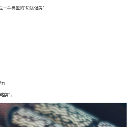
是一手典型的“边缘强牌”：
动作
略牌”
。