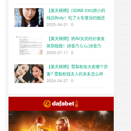
【美天棋牌】(SDAB-330)娇小的
纯白Body！吃了火车便当的她还
2025-04-21
0
被举起来干！
【美天棋牌】将AV女优的价值发
挥到极致！詩音乃らん(诗音乃
2023-07-11
0
兰)、引退！【EV扑克官网】
【美天棋牌】雪梨和张大奕哪个厉
害? 雪梨和钱夫人的关系怎么样
2024-04-27
0