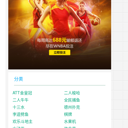
分类
ATT金皇冠
二人梭哈
二人牛牛
全民捕鱼
十三水
德州扑克
李逵劈鱼
棋牌
欢乐斗地主
水果机