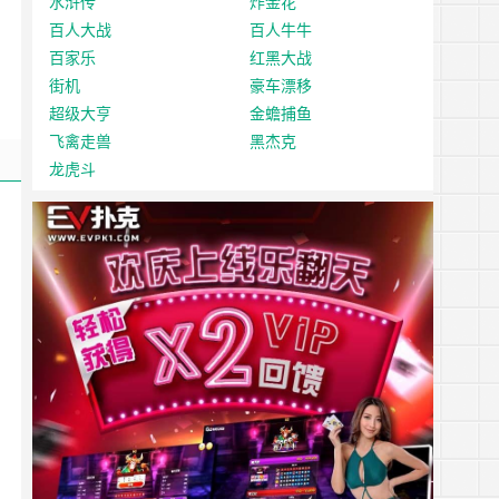
水浒传
炸金花
百人大战
百人牛牛
百家乐
红黑大战
街机
豪车漂移
超级大亨
金蟾捕鱼
飞禽走兽
黑杰克
龙虎斗