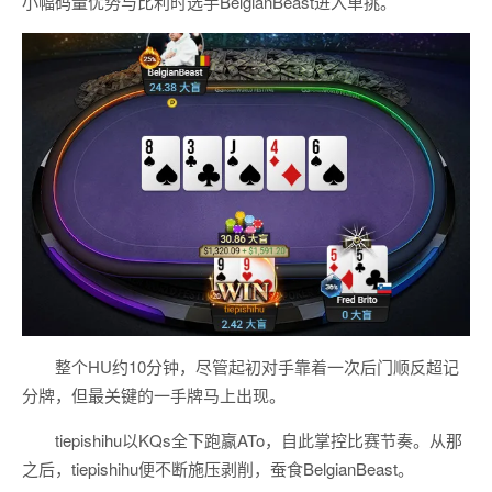
小幅码量优势与比利时选手BelgianBeast进入单挑。
整个HU约10分钟，尽管起初对手靠着一次后门顺反超记
分牌，但最关键的一手牌马上出现。
tiepishihu以KQs全下跑赢ATo，自此掌控比赛节奏。从那
之后，tiepishihu便不断施压剥削，蚕食BelgianBeast。