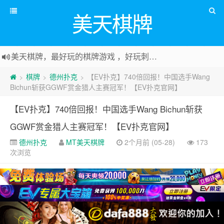
美天棋牌
美天棋牌，最好玩的棋牌游戏 ，好玩刺激可以赚Money，传送门：
棋牌
德州扑克
【EV扑克】740倍回报！中国选手Wang
>
>
>
Bichun斩获GGWF赏金猎人主赛冠军！【EV扑克官网】
【EV扑克】740倍回报！中国选手Wang Bichun斩获
GGWF赏金猎人主赛冠军！【EV扑克官网】
德州扑克
MT美天棋牌
2个月前 (05-28)
173
次浏览