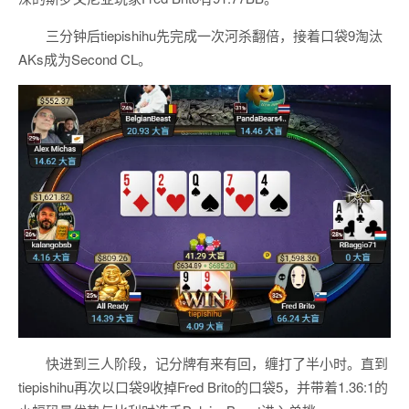
三分钟后tiepishihu先完成一次河杀翻倍，接着口袋9淘汰
AKs成为Second CL。
快进到三人阶段，记分牌有来有回，缠打了半小时。直到
tiepishihu再次以口袋9收掉Fred Brito的口袋5，并带着1.36:1的