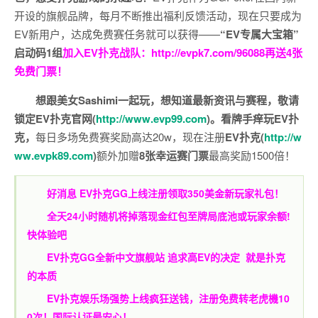
开设的旗舰品牌，每月不断推出福利反馈活动，现在只要成为
EV新用户，达成免费赛任务就可以获得——
“EV专属大宝箱”
启动码1组
加入EV扑克战队：
http://evpk7.com/96088
再送4张
免费门票！
想跟美女Sashimi一起玩，
想知道最新资讯与赛程，
敬请
锁定EV扑克官网(
http://www.evp99.com
)。
看牌手痒玩EV扑
克，
每日多场免费赛奖励高达20w，现在注册
EV扑克(
http://w
ww.evpk89.com
)
额外加赠
8张幸运赛门票
最高奖励1500倍！
好消息 EV扑克GG上线注册领取350美金新玩家礼包！
全天24小时随机将掉落现金红包至牌局底池或玩家余额!
快体验吧
EV扑克GG
全新中文旗舰站
追求高EV
的决定
就是扑克
的本质
EV扑克娱乐场强势上线疯狂送钱，注册免费转老虎機10
0次！国际认证最安心！