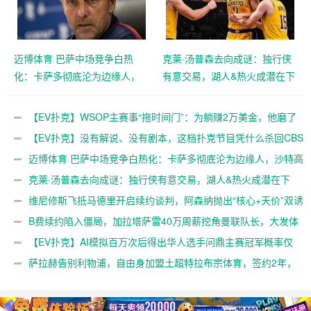
迈博体育 巴萨中场竞争白热
克莱·汤普森去向成谜：独行侠
化：卡萨多彻底沦为边缘人，
有意交易，湖人&热火成潜在下
沙特高薪邀约引发去留两难
家，大发体育助力你的致富之
【EV扑克官网】
路！【EV扑克官网】
【EV扑克】WSOP主赛事“拖时间门”：为躺赚2万美金，他磨了
整整17分钟【EV扑克官网】
【EV扑克】没有解说、没有剧本，这档扑克节目凭什么杀回CBS
黄金档？【EV扑克官网】
迈博体育 巴萨中场竞争白热化：卡萨多彻底沦为边缘人，沙特高
薪邀约引发去留两难【EV扑克官网】
克莱·汤普森去向成谜：独行侠有意交易，湖人&热火成潜在下
家，大发体育助力你的致富之路！【EV扑克官网】
维尼修斯飞抵马德里开启续约谈判，阿森纳抛出“核心+天价”双诱
惑，大发体育助力你的致富之路！【EV扑克官网】
B费续约陷入僵局，加拉塔萨雷40万周薪挖角曼联队长，大发体
育助力你的致富之路！【EV扑克官网】
【EV扑克】AI模拟百万次后得出华人选手问鼎主赛冠军概率仅
3%【EV扑克官网】
萨拉赫告别利物浦，自由身加盟土超特拉布宗体育，签约2年，
大发体育助力你的致富之路！【EV扑克官网】