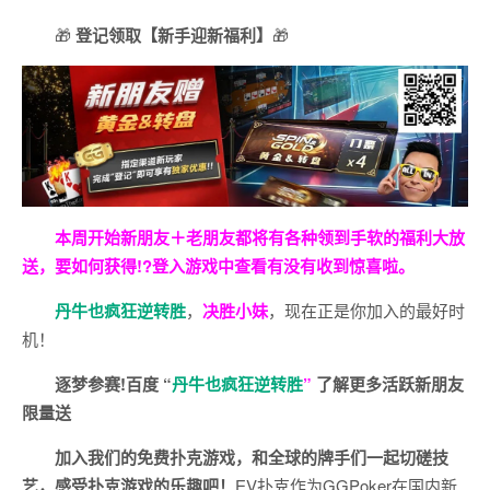
🎁
登记领取【新手迎新福利】
🎁
本周开始新朋友＋老朋友都将有各种领到手软的福利大放
送，要如何获得!?登入游戏中查看有没有收到惊喜啦。
丹牛也疯狂逆转胜
，
决胜小妹
，现在正是你加入的最好时
机！
逐梦参赛!百度 “
丹牛也疯狂逆转胜
”
了解更多
活跃新朋友
限量送
加入我们的免费扑克游戏，和全球的牌手们一起切磋技
艺，感受扑克游戏的乐趣吧！
EV扑克作为GGPoker在国内新