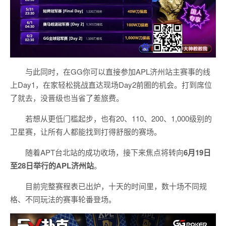
与此同时，在GG你可以直接参加APL济州站主赛事的线
上Day1，在家轻松挑战直达现场Day2前圈的机会。打到席位
了就去，没晋级也当省了差旅费。
若想从更低门槛起步，也有20、110、200、1,000级别的
卫星赛，让所有人都能找到打得舒服的赛场。
随着APT台北站的成功收场，接下来焦点将转向
6
月
19
日
至
28
日举行的
APL
济州站
。
目前完整赛程表已出炉，十天的时间里，数十场不同规
格、不同玩法的赛事轮番登场。