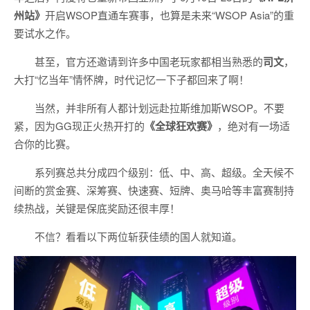
州站》
开启WSOP直通车赛事，也算是未来“WSOP Asia”的重
要试水之作。
甚至，官方还邀请到许多中国老玩家都相当熟悉的
司文
，
大打“忆当年”情怀牌，时代记忆一下子都回来了啊！
当然，并非所有人都计划远赴拉斯维加斯WSOP。不要
紧，因为GG现正火热开打的
《全球狂欢赛》
，绝对有一场适
合你的比赛。
系列赛总共分成四个级别：低、中、高、超级。全天候不
间断的赏金赛、深筹赛、快速赛、短牌、奥马哈等丰富赛制持
续热战，关键是保底奖励还很丰厚！
不信？看看以下两位斩获佳绩的国人就知道。