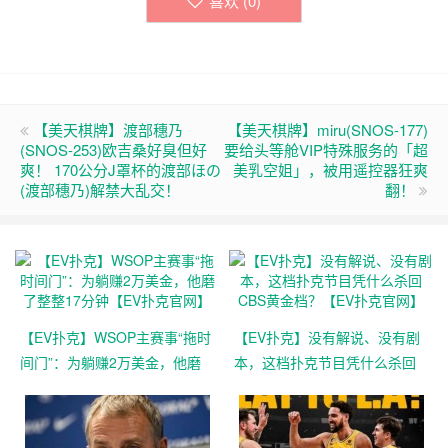
喜欢 (
0
)
【美天棋牌】渡部穗乃
【美天棋牌】miru(SNOS-177)
(SNOS-253)欧吉桑好臭但好
要给头等舱VIP特殊服务的「超
爽！ 170公分J罩杯的渡部ほの
美乳空姐」，被用遥控器狂爽
(渡部穗乃)解禁大乱交！
翻！
【EV扑克】WSOP主赛事“拖时
【EV扑克】没有解说、没有剧
间门”：为躺赚2万美金，他磨
本，这档扑克节目凭什么杀回
了整整17分钟【EV扑克官网】
CBS黄金档？【EV扑克官网】