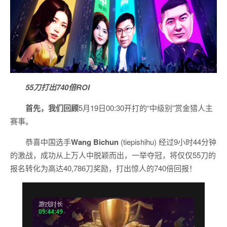
55刀打出740倍ROI
首先，我们回顾
5月19日00:30开打的“中级别”赏金猎人主
赛事。
恭喜中国选手
Wang Bichun
(tiepishihu) 经过9小时44分钟
的激战，成功从上万人中脱颖而出，一举夺冠，将仅仅55刀的
报名转化为高达40,786刀奖励，打出惊人的740倍回报！