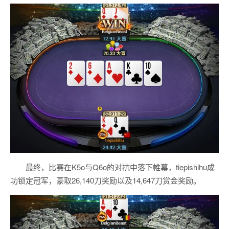
最终，比赛在K5o与Q6o的对抗中落下帷幕，tiepishihu成
功锁定冠军，豪取26,140刀奖励以及14,647刀赏金奖励。