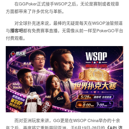
在GGPoker正式接手WSOP之后，无论是赛制或者规章
方面都带来了许多优化与革新。
对全球扑克迷来说，最棒的无疑是每天在WSOP油管频道
与
播客吧
都有免费赛事直播，无需像从前一样至PokerGO平台
付费观看。
而对亚洲玩家来讲，GG更是在WSOP China举办的十余
年之后，再度将它重新带回亚洲，于6月19日-28日的
《
APL
济