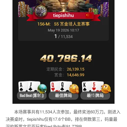
本场赛事共有11,534人次参加，最终奖池60万刀。刚进入
决赛桌时，tiepishihu仅有17.6个BB，排在倒数第三，码量最
深的斯罗文尼亚玩家Fred Brito有91.77BB。