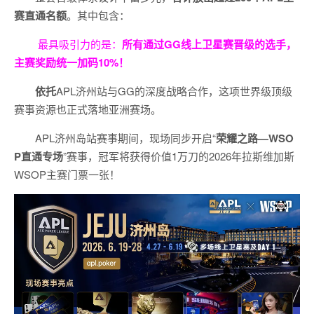
赛直通名额
。其中包含：
最具吸引力的是：
所有通过
GG
线上卫星赛晋级的选手，
主赛奖励统一加码
10%
！
依托
APL济州站与GG的深度战略合作，这项世界级顶级
赛事资源也正式落地亚洲赛场。
APL济州岛站赛事期间，现场同步开启“
荣耀之路
—WSO
P
直通专场
”赛事，冠军将获得价值1万刀的2026年拉斯维加斯
WSOP主赛门票一张！