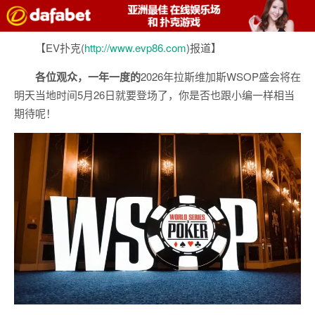
【EV扑克(
http://www.evp86.com
)报道】
各位观众，一年一度的
2026年拉斯维加斯WSOP盛会将在
明天当地时间5月26日就要登场了，你是否也跟小编一样相当
期待呢！