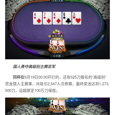
国人勇夺高级别主赛亚军
同样在
5月19日00:30开打的，还有525刀报名的“高级别”
赏金猎人主赛事，共吸引2,547人次参赛，最终奖池达到1,273,
500刀，远超原定100万刀保底。