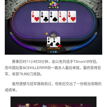
赛事历时11小时33分钟，由以色列选手T3moni18夺冠。
而中国玩家ACEKILLERRR则一路杀入最后单挑，最终获得亚
军，收获79,892刀奖励。
虽然遗憾与冠军擦肩而过，但依旧交出了一份相当亮眼的
成绩单。