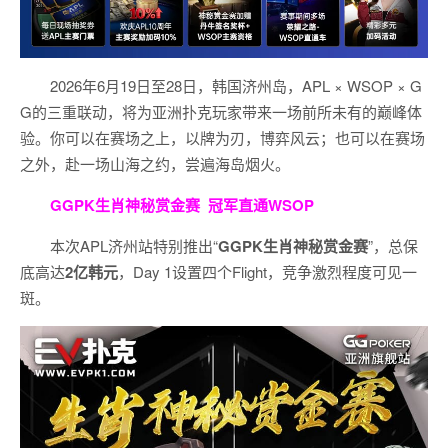
2026年6月19日至28日，韩国济州岛，APL × WSOP × G
G的三重联动，将为亚洲扑克玩家带来一场前所未有的巅峰体
验。
你可以在赛场之上，以牌为刃，博弈风云；也可以在赛场
之外，赴一场山海之约，尝遍海岛烟火。
GGPK生肖神秘赏金赛
冠军直通WSOP
本次APL济州站特别推出“
GGPK
生肖神秘赏金赛
”，总保
底高达
2
亿韩元
，Day 1设置四个Flight，竞争激烈程度可见一
斑。