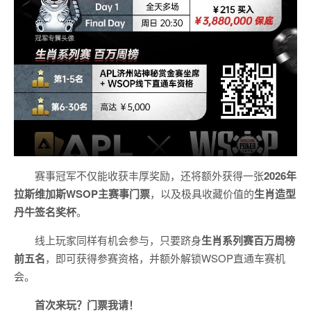
赛事冠军不仅能收获丰厚奖励，还将额外获得一张
2026
年
拉斯维加斯
WSOP
主赛事门票
，以及极具收藏价值的
生肖造型
丹牛签名奖杯
。
线上玩家同样有机会参与，只要跻身
生肖系列赛百万周榜
前五名
，即可获得参赛资格，并额外解锁WSOP直通车赛机
会。
首次来玩？门票我请！