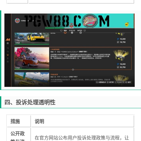
四、投诉处理透明性
措施
说明
公开政
在官方网站公布用户投诉处理政策与流程，让