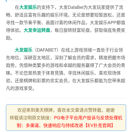
在
大发娱乐
的支持下，大发DafaBet为大发玩家提供了流
畅、舒适且富有乐趣的娱乐环境。无论是想要短暂放松，还是
寻找一款节奏平衡、画面讨喜的休闲作品，大发娱乐APP都值
得体验。
大发幸运转盘
，每日旋转财富轮盘，获取保底免费奖
励。
大发娱乐
（DAFABET）在线上游戏领域一直处于行业领
先地位，深耕亚太地区，深刻了解会员的需求，精准把握市场
趋势，凭借种类繁多的游戏和卓越的服务赢得了广大会员的青
睐。不论您是热衷于体育竞猜、寻找休闲娱乐、喜欢现场体
验，还是棋牌和彩票的忠实会员，在大发娱乐都能为您带来超
凡的游戏享受。
欢迎来到美天棋牌，喜欢本文章请点赞转载，谢谢
转载请注明原文链接：
PG电子平台用户投诉与反馈处理机
制：多渠道、快速响应与持续改进【EV扑克官网】