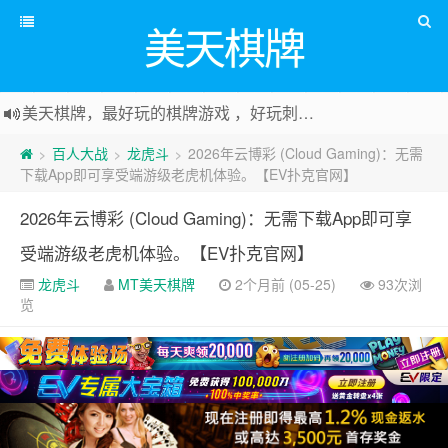
美天棋牌
美天棋牌，最好玩的棋牌游戏 ，好玩刺激可以赚Money，传送门：
百人大战
龙虎斗
2026年云博彩 (Cloud Gaming)：无需
>
>
>
下载App即可享受端游级老虎机体验。【EV扑克官网】
2026年云博彩 (Cloud Gaming)：无需下载App即可享
受端游级老虎机体验。【EV扑克官网】
龙虎斗
MT美天棋牌
2个月前 (05-25)
93次浏
览