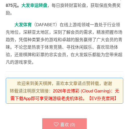
875元。
大发幸运转盘
，每日旋转财富轮盘，获取保底免费奖
励。
大发体育
（DAFABET）在线上游戏领域一直处于行业领
先地位，深耕亚太地区，深刻了解会员的需求，精准把握市场
趋势，凭借种类繁多的游戏和卓越的服务赢得了广大会员的青
睐。不论您是热衷于体育竞猜、寻找休闲娱乐、喜欢现场体
验，还是棋牌和彩票的忠实会员，在大发娱乐都能为您带来超
凡的游戏享受。
欢迎来到美天棋牌，喜欢本文章请点赞转载，谢谢
转载请注明原文链接：
2026年云博彩 (Cloud Gaming)：无
需下载App即可享受端游级老虎机体验。【EV扑克官网】
喜欢 (
0
)