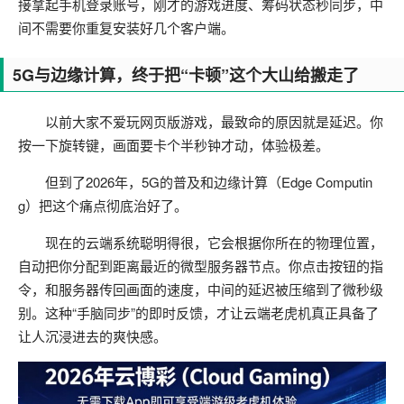
接拿起手机登录账号，刚才的游戏进度、筹码状态秒同步，中
间不需要你重复安装好几个客户端。
5G与边缘计算，终于把“卡顿”这个大山给搬走了
以前大家不爱玩网页版游戏，最致命的原因就是延迟。你
按一下旋转键，画面要卡个半秒钟才动，体验极差。
但到了2026年，5G的普及和边缘计算（Edge Computin
g）把这个痛点彻底治好了。
现在的云端系统聪明得很，它会根据你所在的物理位置，
自动把你分配到距离最近的微型服务器节点。你点击按钮的指
令，和服务器传回画面的速度，中间的延迟被压缩到了微秒级
别。这种“手脑同步”的即时反馈，才让云端老虎机真正具备了
让人沉浸进去的爽快感。