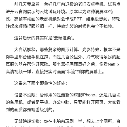
前几天我拿着一台好几年前退役的老旧安卓手机，试着点
进开云官网展示的云端试玩环境。原本以为这种满屏3D特
效、高帧率动画的老虎机绝对会卡成PPT，结果没想到，转轮
转起来顺畅得跟丝绸一样，特效炸裂的时候也完全不掉帧。
这背后玩的其实就是“云端渲染”。
大白话解释，那些复杂的图形计算、光影特效，根本不是
你手里那台破手机在跑，而是几百公里外、冷气吹得足足的超
算服务器在帮你好死磕。服务器把画面算好之后，像看Netflix
高清视频一样，直接把实时画面“串流”到你的屏幕上。
这带来了两个颠覆性的好处：
设备不设限：管你用的是最新的旗舰iPhone，还是几百块
的备用机，或者是平板、办公电脑，只要能打开网页，大家看
到的画质都是端游级别的。
无缝跨端切换：你在电脑前玩到一半，想去上个厕所，直