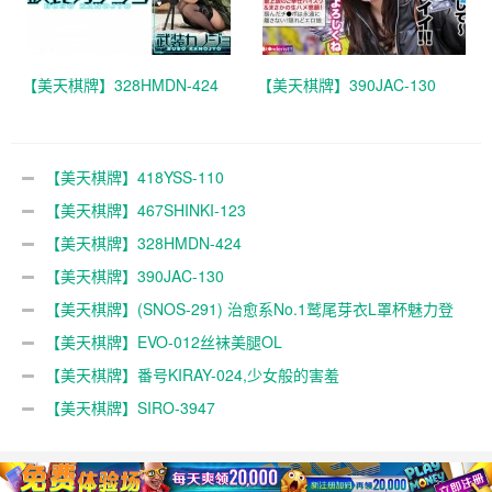
【美天棋牌】328HMDN-424
【美天棋牌】390JAC-130
【美天棋牌】418YSS-110
【美天棋牌】467SHINKI-123
【美天棋牌】328HMDN-424
【美天棋牌】390JAC-130
【美天棋牌】(SNOS-291) 治愈系No.1鹫尾芽衣L罩杯魅力登
场！疗愈表现备受瞩目
【美天棋牌】EVO-012丝袜美腿OL
【美天棋牌】番号KIRAY-024,少女般的害羞
【美天棋牌】SIRO-3947