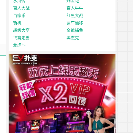
水浒传
炸金花
百人大战
百人牛牛
百家乐
红黑大战
街机
豪车漂移
超级大亨
金蟾捕鱼
飞禽走兽
黑杰克
龙虎斗