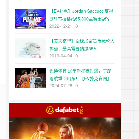
肛肛好【EV扑克官网】
【EV扑克】Jordan Saccucci赢得
EPT布拉格站€5,300主赛事冠军
2022-12-21
0
，斩获91万欧奖金
【美天棋牌】全球加密货币缴税大
揭秘：最高需要纳缴55%
2019-04-04
0
迈博体育 辽宁新星被打爆，丁彦
雨航重回山东！【EV扑克官网】
2024-07-28
0