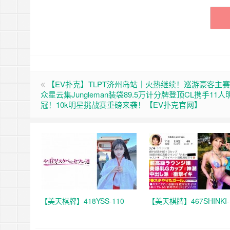
【EV扑克】TLPT济州岛站｜火热继续！巡游豪客主赛D
众星云集Jungleman装袋89.5万计分牌登顶CL携手11
冠！10k明星挑战赛重磅来袭！【EV扑克官网】
【美天棋牌】418YSS-110
【美天棋牌】467SHINKI-