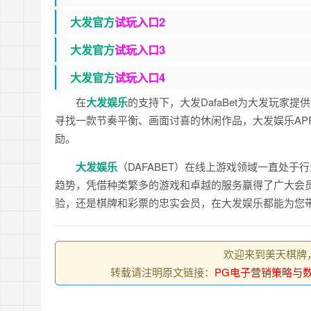
大发官
方
试玩入口2
大发官
方
试玩入口3
大发官
方
试玩入口4
在
大发娱乐
的支持下，大发DafaBet为大发玩
寻找一款节奏平衡、画面讨喜的休闲作品，大发娱乐AP
励。
大发娱乐
（DAFABET）在线上游戏领域一直处
趋势，凭借种类繁多的游戏和卓越的服务赢得了广大会
验，还是棋牌和彩票的忠实会员，在大发娱乐都能为您
欢迎来到美天棋牌
转载请注明原文链接：
PG电子营销策略与