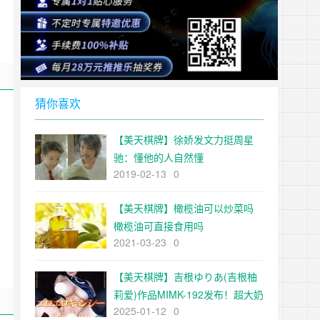
猜你喜欢
【美天棋牌】徐娇发文力挺周星
驰：懂他的人自然懂
2019-02-13
0
【美天棋牌】橄榄油可以炒菜吗
橄榄油可直接食用吗
2021-03-23
0
【美天棋牌】吉根ゆりあ(吉根柚
莉爱)作品MIMK-192发布！超大奶
2025-01-12
0
殭尸被死灵术师用胡萝卜插入又被