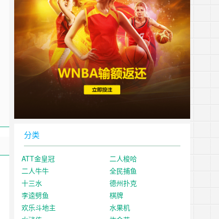
分类
ATT金皇冠
二人梭哈
二人牛牛
全民捕鱼
十三水
德州扑克
李逵劈鱼
棋牌
欢乐斗地主
水果机