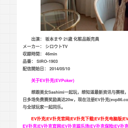
出演： 坂本まや 21歳 化粧品販売員
メーカー： シロウトTV
収録時間： 46min
品番： SIRO-1903
配信開始日： 2014/05/10
关于EV扑克(EVPoker)
想跟美女Sashimi一起玩，
想知道最新资讯与赛程
日多场免费赛奖励高达20w，现在注册
EV扑克(evp86.c
与全球玩家一起同乐。
EV扑克|EV扑克官网|EV扑克下载|EV扑克电脑版|EV
EV扑克|EV扑克官网|EV扑克娱乐场|EV扑克保险|EV扑克