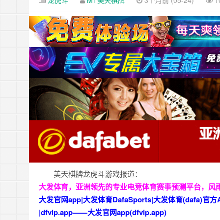
龙虎斗
MT美天棋牌
3个月前 (05-24)
1
美天棋牌龙虎斗游戏报道：
大发体育，亚洲领先的专业电竞体育赛事预测平台，风
大发官网app|大发体育DafaSports|大发体育(dafa
|dfvip.app——大发官网app(dfvip.app)