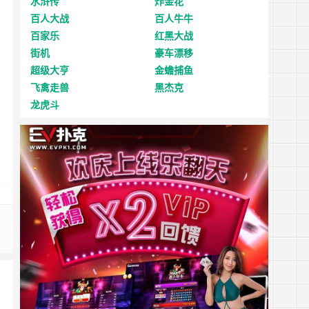
水浒传
炸金花
百人大战
百人牛牛
百家乐
红黑大战
街机
豪车漂移
超级大亨
金蟾捕鱼
飞禽走兽
黑杰克
龙虎斗