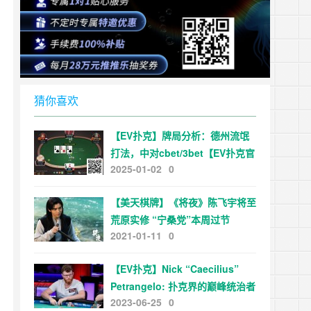
猜你喜欢
【EV扑克】牌局分析：德州流氓
打法，中对cbet/3bet【EV扑克官
2025-01-02
0
网】
【美天棋牌】《将夜》陈飞宇将至
荒原实修 “宁桑党”本周过节
2021-01-11
0
【EV扑克】Nick “Caecilius”
Petrangelo: 扑克界的巅峰统治者
2023-06-25
0
【EV扑克官网】