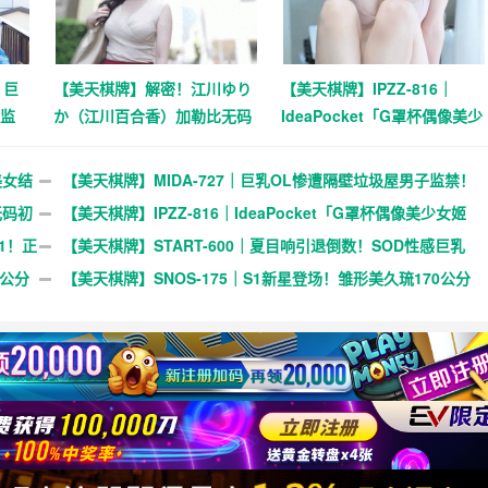
｜巨
【美天棋牌】解密！江川ゆり
【美天棋牌】IPZZ-816｜
子监
か（江川百合香）加勒比无码
IdeaPocket「G罩杯偶像美少
入惊
初登场，「天使のSEX」女主
女姬森亚梦」曝光新动向，最
角是谁？
新消息公开
美女结
【美天棋牌】MIDA-727｜巨乳OL惨遭隔壁垃圾屋男子监禁！
无码初
百田光稀白皙美貌卷入惊悚事件
【美天棋牌】IPZZ-816｜IdeaPocket「G罩杯偶像美少女姬
1！正
森亚梦」曝光新动向，最新消息公开
【美天棋牌】START-600｜夏目响引退倒数！SOD性感巨乳
0公分
女优推出最终作品，火辣魅力全面绽放
【美天棋牌】SNOS-175｜S1新星登场！雏形美久琉170公分
高挑身材搭配I罩杯童颜外型引发关注