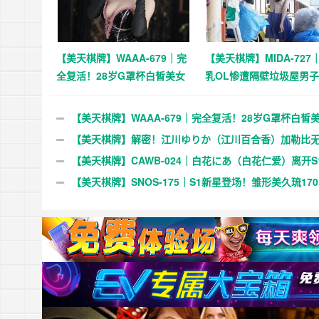
【美天棋牌】WAAA-679｜完
【美天棋牌】MIDA-727
全复活！28岁G罩杯白皙美女
乳OL惨遭隔壁垃圾屋男
结城莉乃怪病痊愈，新作本周
禁！百田光稀白皙美貌卷
上线
悚事件
【美天棋牌】WAAA-679｜完全复活！28岁G罩杯白皙
城莉乃怪病痊愈，新作本周上线
【美天棋牌】解密！江川ゆりか（江川百合香）加勒比
登场，「天使のSEX」女主角是谁？
【美天棋牌】CAWB-024｜白花にあ（白花仁爱）离开S
式解禁，新作引发热议
【美天棋牌】SNOS-175｜S1新星登场！雏形美久琉17
高挑身材搭配I罩杯童颜外型引发关注