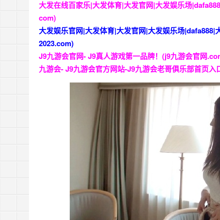
大发在线百家乐|大发体育|大发官网|大发娱乐场|dafa88
com)
大发娱乐官网|大发体育|大发官网|大发娱乐场|dafa888|大发
2023.com)
J9九游会官网- J9真人游戏第一品牌！(j9九游会官网.co
九游会- J9九游会官方网站-J9九游会老哥俱乐部首页入口(