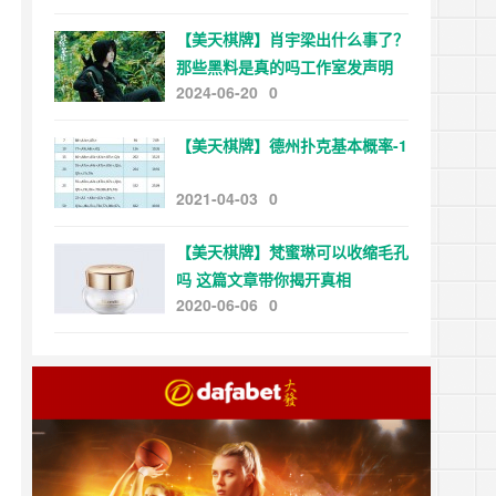
【美天棋牌】肖宇梁出什么事了？
那些黑料是真的吗工作室发声明
2024-06-20
0
【美天棋牌】德州扑克基本概率-1
2021-04-03
0
【美天棋牌】梵蜜琳可以收缩毛孔
吗 这篇文章带你揭开真相
2020-06-06
0