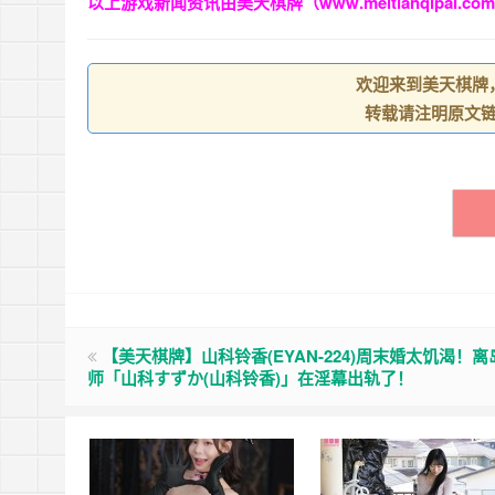
以上游戏新闻资讯由美天棋牌（www.meitianqipai.c
欢迎来到美天棋牌
转载请注明原文
【美天棋牌】山科铃香(EYAN-224)周末婚太饥渴！
师「山科すずか(山科铃香)」在淫幕出轨了！