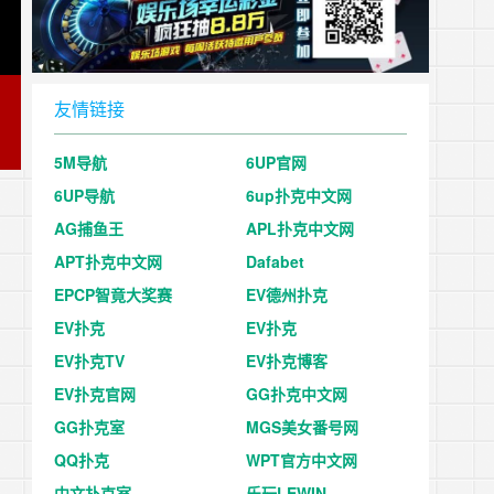
友情链接
5M导航
6UP官网
6UP导航
6up扑克中文网
AG捕鱼王
APL扑克中文网
APT扑克中文网
Dafabet
EPCP智竟大奖赛
EV德州扑克
EV扑克
EV扑克
EV扑克TV
EV扑克博客
EV扑克官网
GG扑克中文网
GG扑克室
MGS美女番号网
QQ扑克
WPT官方中文网
中文扑克室
乐玩LEWIN