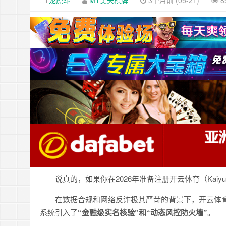
龙虎斗
MT美天棋牌
3个月前 (05-21)
8
说真的，如果你在2026年准备注册开云体育（Kaiyu
在数据合规和网络反诈极其严苛的背景下，开云体育
系统引入了
“金融级实名核验”和“动态风控防火墙”
。