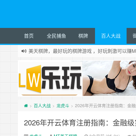
首页
全民捕鱼
棋牌
百人大战
美天棋牌，最好玩的棋牌游戏 ，好玩刺激可以赚Mo
百人大战
龙虎斗
2026年开云体育注册指南：金
>
>
>
2026年开云体育注册指南：金融