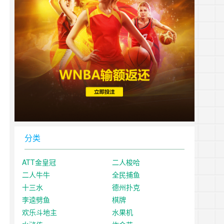
分类
ATT金皇冠
二人梭哈
二人牛牛
全民捕鱼
十三水
德州扑克
李逵劈鱼
棋牌
欢乐斗地主
水果机