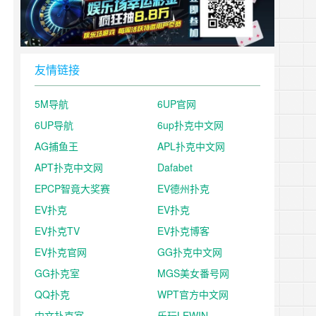
友情链接
5M导航
6UP官网
6UP导航
6up扑克中文网
AG捕鱼王
APL扑克中文网
APT扑克中文网
Dafabet
EPCP智竟大奖赛
EV德州扑克
EV扑克
EV扑克
EV扑克TV
EV扑克博客
EV扑克官网
GG扑克中文网
GG扑克室
MGS美女番号网
QQ扑克
WPT官方中文网
中文扑克室
乐玩LEWIN