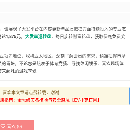
，也展现了大发平台在内容更新与品质把控方面持续投入的专业态
达1,875元。
大发幸运转盘
，每日旋转财富轮盘，获取保底免费奖
于行业领先地位，深耕亚太地区，深刻了解会员的需求，精准把握市场
员的青睐。不论您是热衷于体育竞猜、寻找休闲娱乐、喜欢现场体
带来超凡的游戏享受。
，喜欢本文章请点赞转载，谢谢
育注册指南：金融级实名核验与安全避坑【EV扑克官网】
喜欢 (
0
)