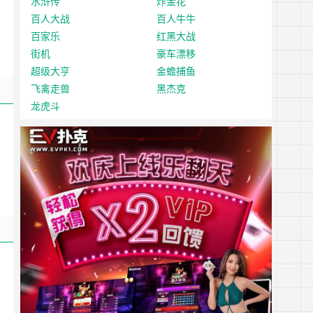
水浒传
炸金花
百人大战
百人牛牛
百家乐
红黑大战
街机
豪车漂移
超级大亨
金蟾捕鱼
飞禽走兽
黑杰克
龙虎斗