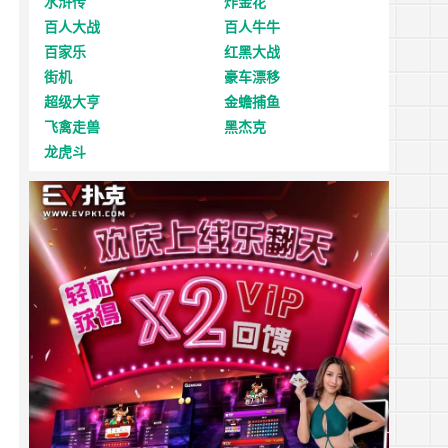
水浒传
炸金花
百人大战
百人牛牛
百家乐
红黑大战
街机
豪车漂移
超级大亨
金蟾捕鱼
飞禽走兽
黑杰克
龙虎斗