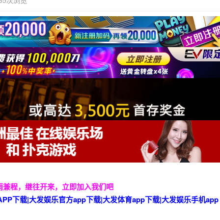
35次浏览
雨兼程，继往开来，立即加入我们吧
)官方APP下载|大发娱乐官方app下载|大发体育app下载|大发娱乐手机app