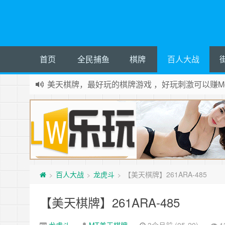
首页
全民捕鱼
棋牌
百人大战
美天棋牌，最好玩的棋牌游戏 ，好玩刺激可以赚Mo
百人大战
龙虎斗
【美天棋牌】261ARA-485
>
>
>
【美天棋牌】261ARA-485