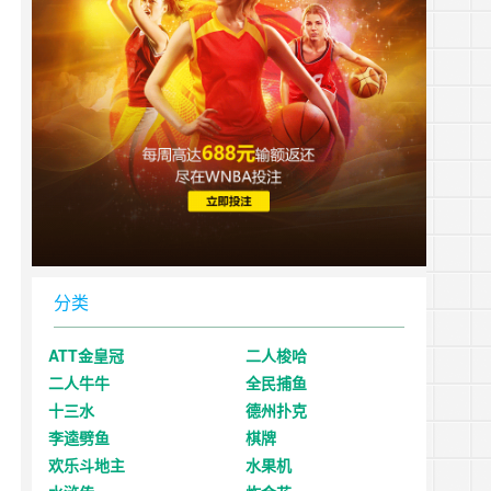
分类
ATT金皇冠
二人梭哈
二人牛牛
全民捕鱼
十三水
德州扑克
李逵劈鱼
棋牌
欢乐斗地主
水果机