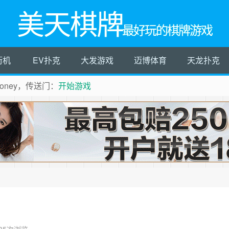
美天棋牌
最好玩的棋牌游戏
街机
EV扑克
大发游戏
迈博体育
天龙扑克
ney，传送门：
开始游戏