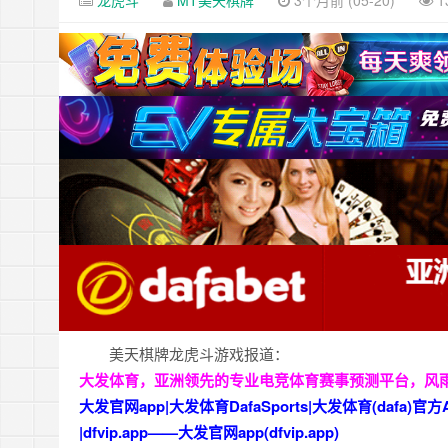
龙虎斗
MT美天棋牌
3个月前 (05-20)
1
美天棋牌龙虎斗游戏报道：
大发体育，亚洲领先的专业电竞体育赛事预测平台，风
大发官网app|大发体育DafaSports|大发体育(dafa
|dfvip.app——大发官网app(dfvip.app)