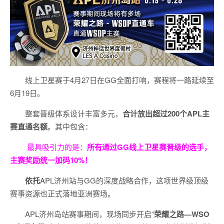
线上卫星赛于4月27日在GG全面打响，赛程将一路延续至
6月19日。
整套晋级体系设计丰富多元，
合计放出
超过200个
APL主
赛直通名额
。其中包含：
最具吸引力的是：
所有通过
GG
线上卫星赛晋级的选手，
主赛奖励统一加码
10%
！
依托
APL济州站与GG的深度战略合作，这项世界级顶级
赛事资源也正式落地亚洲赛场。
APL济州岛站赛事期间，现场同步开启“
荣耀之路
—WSO