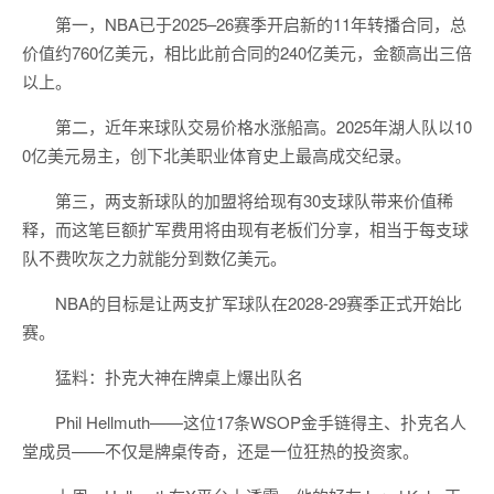
第一，NBA已于2025–26赛季开启新的11年转播合同，总
价值约760亿美元，相比此前合同的240亿美元，金额高出三倍
以上。
第二，近年来球队交易价格水涨船高。2025年湖人队以10
0亿美元易主，创下北美职业体育史上最高成交纪录。
第三，两支新球队的加盟将给现有30支球队带来价值稀
释，而这笔巨额扩军费用将由现有老板们分享，相当于每支球
队不费吹灰之力就能分到数亿美元。
NBA的目标是让两支扩军球队在2028-29赛季正式开始比
赛。
猛料：扑克大神在牌桌上爆出队名
Phil Hellmuth——这位17条WSOP金手链得主、扑克名人
堂成员——不仅是牌桌传奇，还是一位狂热的投资家。