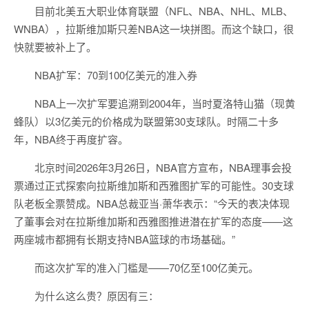
目前北美五大职业体育联盟（NFL、NBA、NHL、MLB、
WNBA），拉斯维加斯只差NBA这一块拼图。而这个缺口，很
快就要被补上了。
NBA扩军：70到100亿美元的准入券
NBA上一次扩军要追溯到2004年，当时夏洛特山猫（现黄
蜂队）以3亿美元的价格成为联盟第30支球队。时隔二十多
年，NBA终于再度扩容。
北京时间2026年3月26日，NBA官方宣布，NBA理事会投
票通过正式探索向拉斯维加斯和西雅图扩军的可能性。30支球
队老板全票赞成。NBA总裁亚当·萧华表示：“今天的表决体现
了董事会对在拉斯维加斯和西雅图推进潜在扩军的态度——这
两座城市都拥有长期支持NBA篮球的市场基础。”
而这次扩军的准入门槛是——70亿至100亿美元。
为什么这么贵？原因有三：