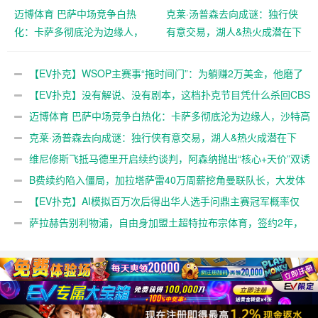
迈博体育 巴萨中场竞争白热
克莱·汤普森去向成谜：独行侠
化：卡萨多彻底沦为边缘人，
有意交易，湖人&热火成潜在下
沙特高薪邀约引发去留两难
家，大发体育助力你的致富之
【EV扑克官网】
路！【EV扑克官网】
【EV扑克】WSOP主赛事“拖时间门”：为躺赚2万美金，他磨了
整整17分钟【EV扑克官网】
【EV扑克】没有解说、没有剧本，这档扑克节目凭什么杀回CBS
黄金档？【EV扑克官网】
迈博体育 巴萨中场竞争白热化：卡萨多彻底沦为边缘人，沙特高
薪邀约引发去留两难【EV扑克官网】
克莱·汤普森去向成谜：独行侠有意交易，湖人&热火成潜在下
家，大发体育助力你的致富之路！【EV扑克官网】
维尼修斯飞抵马德里开启续约谈判，阿森纳抛出“核心+天价”双诱
惑，大发体育助力你的致富之路！【EV扑克官网】
B费续约陷入僵局，加拉塔萨雷40万周薪挖角曼联队长，大发体
育助力你的致富之路！【EV扑克官网】
【EV扑克】AI模拟百万次后得出华人选手问鼎主赛冠军概率仅
3%【EV扑克官网】
萨拉赫告别利物浦，自由身加盟土超特拉布宗体育，签约2年，
大发体育助力你的致富之路！【EV扑克官网】