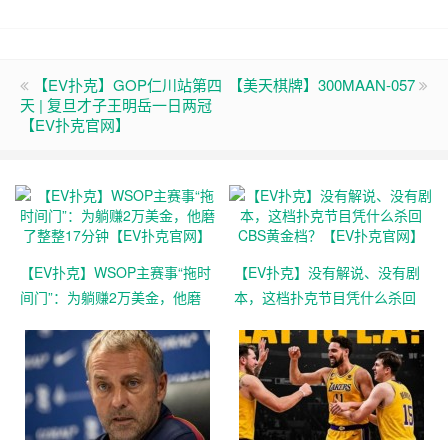
【EV扑克】GOP仁川站第四
【美天棋牌】300MAAN-057
天 | 复旦才子王明岳一日两冠
【EV扑克官网】
【EV扑克】WSOP主赛事“拖时
【EV扑克】没有解说、没有剧
间门”：为躺赚2万美金，他磨
本，这档扑克节目凭什么杀回
了整整17分钟【EV扑克官网】
CBS黄金档？【EV扑克官网】