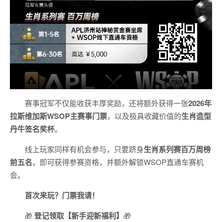
赛事冠军不仅能收获丰厚奖励，还将额外获得一张
2026
年
拉斯维加斯
WSOP
主赛事门票
，以及极具收藏价值的
生肖造型
丹牛签名奖杯
。
线上玩家同样有机会参与，只要跻身
生肖系列赛百万周榜
前五名
，即可获得参赛资格，并额外解锁WSOP直通车赛机
会。
首次来玩？门票我请！
🎁
登记领取【新手迎新福利】
🎁