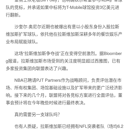
队的竞标，并承诺如果中标将为T-Mobile球馆投资3亿美元进
行翻新。
沙奎尔·奥尼尔近期也被爆出有意以小股东身份入股拉斯
维加斯扩军球队，依托他在拉斯维加斯深耕多年的餐饮娱乐产
业布局赋能球队。
这场“拉斯维加斯争夺战”正在变得空前激烈。据Bloomber
g报道，拉斯维加斯市场受到的关注度明显超过西雅图，已有
多家投资集团向联盟表达了兴趣。
NBA已聘请PJT Partners作为战略顾问，负责评估潜在市
场、所有权集团、场馆基础设施以及扩军带来的更广泛经济影
响。接下来的几个月，联盟将对各竞标方案进行全面评估，董
事会预计将在今年晚些时候进行最终表决。
真的需要另一支球队吗？
也有人质疑，拉斯维加斯已经拥有NFL突袭者队（场均6.2