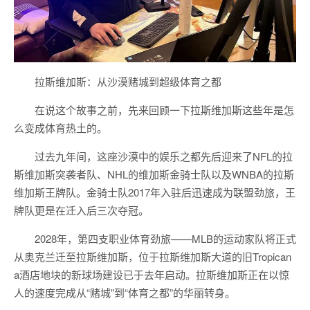
拉斯维加斯：从沙漠赌城到超级体育之都
在说这个故事之前，先来回顾一下拉斯维加斯这些年是怎
么变成体育热土的。
过去九年间，这座沙漠中的娱乐之都先后迎来了NFL的拉
斯维加斯突袭者队、NHL的维加斯金骑士队以及WNBA的拉斯
维加斯王牌队。金骑士队2017年入驻后迅速成为联盟劲旅，王
牌队更是在迁入后三次夺冠。
2028年，第四支职业体育劲旅——MLB的运动家队将正式
从奥克兰迁至拉斯维加斯，位于拉斯维加斯大道的旧Tropican
a酒店地块的新球场建设已于去年启动。拉斯维加斯正在以惊
人的速度完成从“赌城”到“体育之都”的华丽转身。