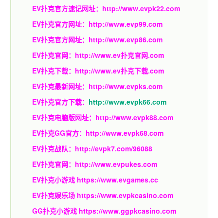
EV扑克官方速记网址：
http://www.evpk22.com
EV扑克官方网址：
http://www.evp99.com
EV扑克官方网址：
http://www.evp86.com
EV扑克官网：
http://www.ev扑克官网.com
EV扑克下载：
http://www.ev扑克下载.com
EV扑克最新网址：
http://www.evpks.com
EV扑克官方下载：
http://www.evpk66.com
EV扑克电脑版网址：
http://www.evpk88.com
EV扑克GG官方：
http://www.evpk68.com
EV扑克战队：
http://evpk7.com/96088
EV扑克官网：
http://www.evpukes.com
EV扑克小游戏
https://www.evgames.cc
EV扑克娱乐场
https://www.evpkcasino.com
GG扑克小游戏
https://www.ggpkcasino.com