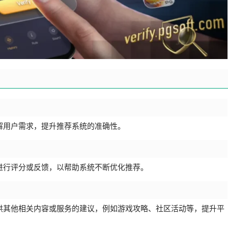
解用户需求，提升推荐系统的准确性。
进行评分或反馈，以帮助系统不断优化推荐。
供其他相关内容或服务的建议，例如游戏攻略、社区活动等，提升平