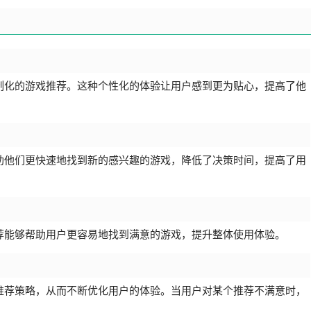
制化的游戏推荐。这种个性化的体验让用户感到更为贴心，提高了他
助他们更快速地找到新的感兴趣的游戏，降低了决策时间，提高了用
荐能够帮助用户更容易地找到满意的游戏，提升整体使用体验。
推荐策略，从而不断优化用户的体验。当用户对某个推荐不满意时，