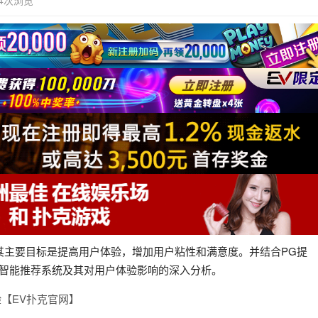
4次浏览
其主要目标是提高用户体验，增加用户粘性和满意度。并结合
PG
提
台智能推荐系统及其对用户体验影响的深入分析。