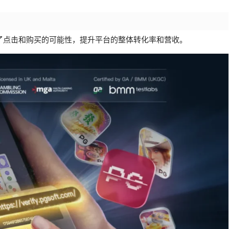
了点击和购买的可能性，提升平台的整体转化率和营收。