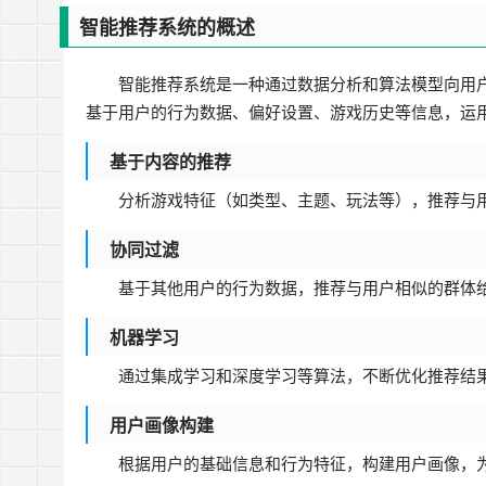
智能推荐系统的概述
智能推荐系统是一种通过数据分析和算法模型向用
基于用户的行为数据、偏好设置、游戏历史等信息，运
基于内容的推荐
分析游戏特征（如类型、主题、玩法等），推荐与
协同过滤
基于其他用户的行为数据，推荐与用户相似的群体
机器学习
通过集成学习和深度学习等算法，不断优化推荐结
用户画像构建
根据用户的基础信息和行为特征，构建用户画像，