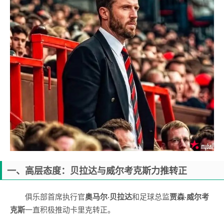
一、高层态度：贝拉达与威尔考克斯力推转正
俱乐部首席执行官
奥马尔·贝拉达
和足球总监
贾森·威尔考
克斯
一直积极推动卡里克转正。