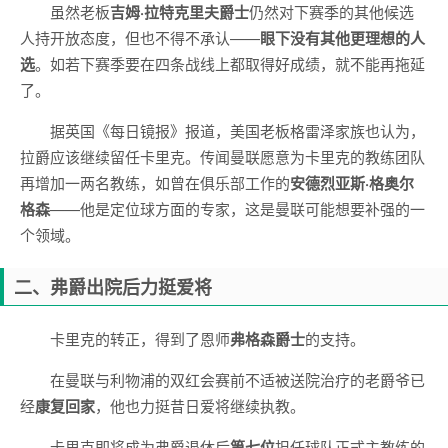
虽然老板
吉姆·拉特克里夫爵士
仍然对下赛季的其他候选
人持开放态度，但也不得不承认——
眼下没有其他更理想的人
选
。如若下赛季要在四条战线上都取得好成绩，就不能再拖延
了。
据英国《每日镜报》报道，美国老板格雷泽家族也认为，
拉爵应该继续留任卡里克。传闻曼联愿意为卡里克的教练团队
再增加一两名教练，如曾在俱乐部工作的
安德烈亚斯·格奥尔
格森
——他是定位球方面的专家，这是曼联可能想要补强的一
个领域。
二、弗爵出院后力挺爱将
卡里克的转正，得到了恩师
弗格森爵士
的支持。
在曼联与利物浦的双红会赛前不适被送院治疗的老爵爷已
经
康复回家
，他也力挺昔日爱将继续执教。
卡里克即将成为弗爵退休后
第七位
担任球队正式主教练的