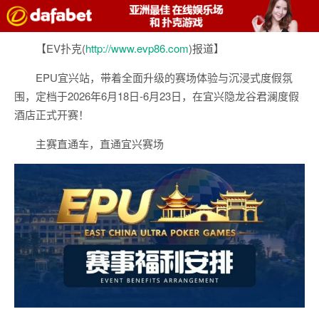
【EV扑克(
http://www.evp86.com
)报道】
EPU宜兴站，带着全面升级的赛场体验与沉浸式度假氛
围，定档于2026年6月18日-6月23日，在宜兴隐龙谷君澜度假
酒店正式开赛！
主赛直通车，直通宜兴赛场