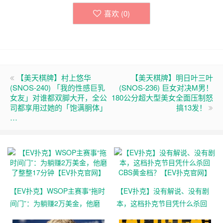
喜欢 (
0
)
【美天棋牌】村上悠华
【美天棋牌】明日叶三叶
(SNOS-240) 「我的性感巨乳
(SNOS-236) 巨女对决M男！
女友」对谁都双脚大开，全公
180公分超大型美女全面压制怒
司都享用过她的「饱满胴体」
搞13发！
…
【EV扑克】WSOP主赛事“拖时
【EV扑克】没有解说、没有剧
间门”：为躺赚2万美金，他磨
本，这档扑克节目凭什么杀回
了整整17分钟【EV扑克官网】
CBS黄金档？【EV扑克官网】