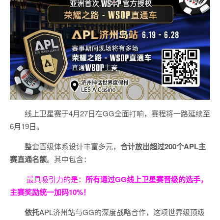
线上卫星赛于4月27日在GG全面打响，赛程将一路延续至
6月19日。
整套晋级体系设计丰富多元，
合计放出
超过200个
APL主
赛直通名额
。其中包含：
最具吸引力的是：
所有通过
GG
线上卫星赛晋级的选手，
主赛奖励统一加码
10%
！
依托
APL济州站与GG的深度战略合作，这项世界级顶级