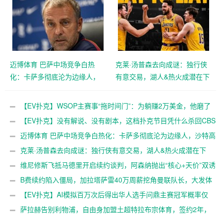
迈博体育 巴萨中场竞争白热
克莱·汤普森去向成谜：独行侠
化：卡萨多彻底沦为边缘人，
有意交易，湖人&热火成潜在下
沙特高薪邀约引发去留两难
家，大发体育助力你的致富之
【EV扑克官网】
路！【EV扑克官网】
【EV扑克】WSOP主赛事“拖时间门”：为躺赚2万美金，他磨了
整整17分钟【EV扑克官网】
【EV扑克】没有解说、没有剧本，这档扑克节目凭什么杀回CBS
黄金档？【EV扑克官网】
迈博体育 巴萨中场竞争白热化：卡萨多彻底沦为边缘人，沙特高
薪邀约引发去留两难【EV扑克官网】
克莱·汤普森去向成谜：独行侠有意交易，湖人&热火成潜在下
家，大发体育助力你的致富之路！【EV扑克官网】
维尼修斯飞抵马德里开启续约谈判，阿森纳抛出“核心+天价”双诱
惑，大发体育助力你的致富之路！【EV扑克官网】
B费续约陷入僵局，加拉塔萨雷40万周薪挖角曼联队长，大发体
育助力你的致富之路！【EV扑克官网】
【EV扑克】AI模拟百万次后得出华人选手问鼎主赛冠军概率仅
3%【EV扑克官网】
萨拉赫告别利物浦，自由身加盟土超特拉布宗体育，签约2年，