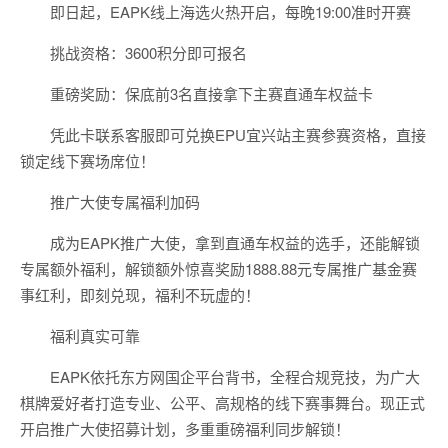
即日起，EAPK线上海选火热开启，每晚19:00准时开赛
挑战资格：3600积分即可报名
重磅奖励：保底前3名直接拿下主赛直通车权益卡
凭此卡联系客服即可兑换EPU宜兴站主赛参赛资格，直接
锁定线下赛场席位！
推广大使专属福利加码
成为EAPK推广大使，拿到直通车权益的选手，还能解锁
专属额外福利，解锁额外惊喜奖励1888.88元专属推广基金赛
事红利，即刻兑现，福利不玩虚的！
福利真实可靠
EAPK依托东方网国企平台背书，全程合规竞技，为广大
棋牌爱好者打造专业、公平、高规格的线下赛事舞台。现正式
开启推广大使招募计划，多重重磅福利同步解锁！