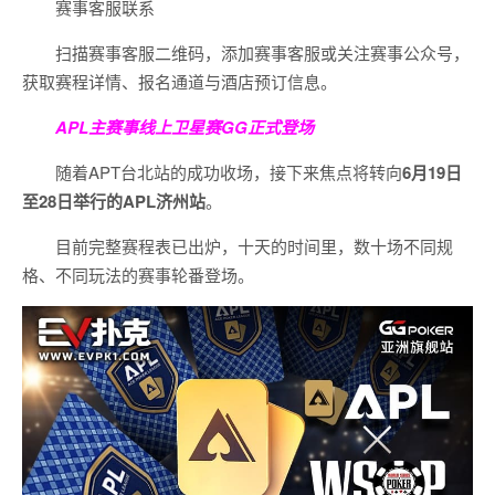
赛事客服联系
扫描赛事客服二维码，添加赛事客服或关注赛事公众号，
获取赛程详情、报名通道与酒店预订信息。
APL主赛事线上卫星赛
GG正式登场
随着APT台北站的成功收场，接下来焦点将转向
6
月
19
日
至
28
日举行的
APL
济州站
。
目前完整赛程表已出炉，十天的时间里，数十场不同规
格、不同玩法的赛事轮番登场。