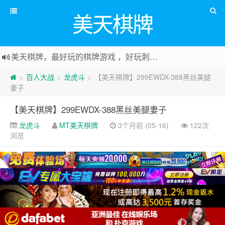
美天棋牌
美天棋牌，最好玩的棋牌游戏 ，好玩刺激可以赚Money，传送门：
百人大战
龙虎斗
【美天棋牌】299EWDX-388黑丝美腿
>
>
>
妻子
【美天棋牌】299EWDX-388黑丝美腿妻子
龙虎斗
MT美天棋牌
3个月前 (05-16)
122次
浏览