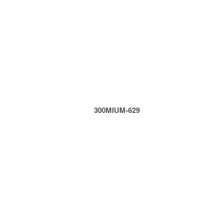
300MIUM-629