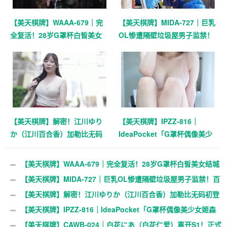
全复活！28岁G罩杯白皙美女
OL惨遭隔壁垃圾屋男子监禁！
结城莉乃怪病痊愈，新作本周
百田光稀白皙美貌卷入惊悚事
上线
件
【美天棋牌】解密！江川ゆり
【美天棋牌】IPZZ-816｜
か（江川百合香）加勒比无码
IdeaPocket「G罩杯偶像美少
初登场，「天使のSEX」女主
女姬森亚梦」曝光新动向，最
角是谁？
新消息公开
【美天棋牌】WAAA-679｜完全复活！28岁G罩杯白皙美女结城
莉乃怪病痊愈，新作本周上线
【美天棋牌】MIDA-727｜巨乳OL惨遭隔壁垃圾屋男子监禁！百
田光稀白皙美貌卷入惊悚事件
【美天棋牌】解密！江川ゆりか（江川百合香）加勒比无码初登
场，「天使のSEX」女主角是谁？
【美天棋牌】IPZZ-816｜IdeaPocket「G罩杯偶像美少女姬森
亚梦」曝光新动向，最新消息公开
【美天棋牌】CAWB-024｜白花にあ（白花仁爱）离开S1！正式
解禁，新作引发热议
【美天棋牌】START-600｜夏目响引退倒数！SOD性感巨乳女
优推出最终作品，火辣魅力全面绽放
【美天棋牌】SNOS-175｜S1新星登场！雏形美久琉170公分高