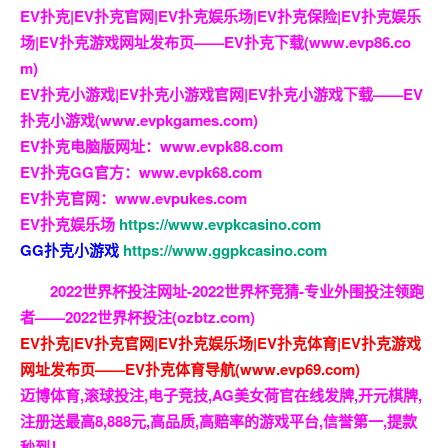
m)
EV扑克小游戏|EV扑克小游戏官网|EV扑克小游戏下载——EV
扑克小游戏(www.evpkgames.com)
EV扑克电脑版网址：www.evpk88.com
EV扑克GG官方：www.evpk68.com
EV扑克官网：www.evpukes.com
EV扑克娱乐场
https://www.evpkcasino.com
GG扑克小游戏
https://www.ggpkcasino.com
2022世界杯投注网址-2022世界杯竞猜-专业外围投注领跑
者——2022世界杯投注(ozbtz.com)
EV扑克|EV扑克官网|EV扑克娱乐场|EV扑克体育|EV扑克游戏
网址发布页——EV扑克体育导航(www.evp69.com)
迈博体育,滚球投注,电子竞技,AG美女荷官在线发牌,开元棋牌,
注册送最高8,888元,高品质,高赔率的游戏平台,信誉第一,提款
秒到！
大发扑克|dafapoker|大发在线德州扑克|大发德州扑克策略网
站——大发游戏导航(dfyxdh.com)