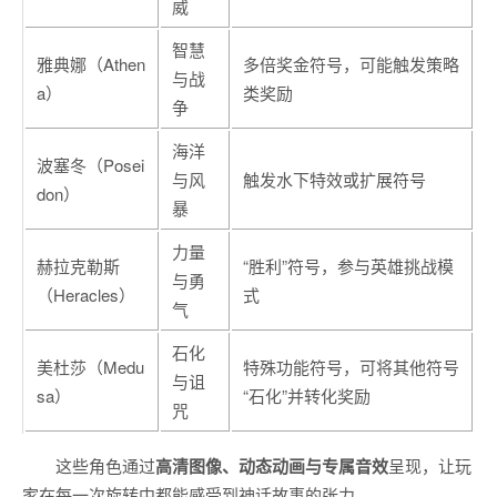
威
智慧
雅典娜（Athen
多倍奖金符号，可能触发策略
与战
a）
类奖励
争
海洋
波塞冬（Posei
与风
触发水下特效或扩展符号
don）
暴
力量
赫拉克勒斯
“胜利”符号，参与英雄挑战模
与勇
（Heracles）
式
气
石化
美杜莎（Medu
特殊功能符号，可将其他符号
与诅
sa）
“石化”并转化奖励
咒
这些角色通过
高清图像、动态动画与专属音效
呈现，让玩
家在每一次旋转中都能感受到神话故事的张力。