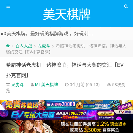
美天棋牌
美天棋牌，最好玩的棋牌游戏 ，好玩刺激可以赚Money，传送门：
百人大战
龙虎斗
希腊神话老虎机｜诸神降临，神话与大
>
>
>
奖的交汇【EV扑克官网】
希腊神话老虎机｜诸神降临，神话与大奖的交汇【EV
扑克官网】
龙虎斗
MT美天棋牌
3个月前 (05-13)
58次浏
览