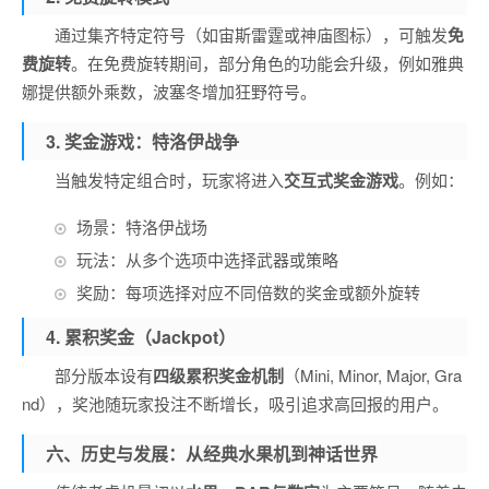
通过集齐特定符号（如宙斯雷霆或神庙图标），可触发
免
费旋转
。在免费旋转期间，部分角色的功能会升级，例如雅典
娜提供额外乘数，波塞冬增加狂野符号。
3. 奖金游戏：特洛伊战争
当触发特定组合时，玩家将进入
交互式奖金游戏
。例如：
场景：特洛伊战场
玩法：从多个选项中选择武器或策略
奖励：每项选择对应不同倍数的奖金或额外旋转
4. 累积奖金（Jackpot）
部分版本设有
四级累积奖金机制
（Mini, Minor, Major, Gra
nd），奖池随玩家投注不断增长，吸引追求高回报的用户。
六、历史与发展：从经典水果机到神话世界