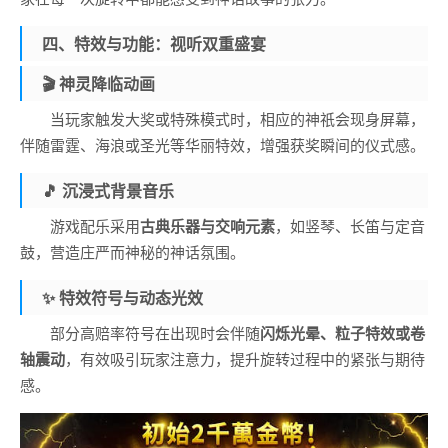
四、特效与功能：视听双重盛宴
🎬 神灵降临动画
当玩家触发大奖或特殊模式时，相应的神祇会现身屏幕，
伴随雷霆、海浪或圣光等华丽特效，增强获奖瞬间的仪式感。
🎵 沉浸式背景音乐
游戏配乐采用
古典乐器与交响元素
，如竖琴、长笛与定音
鼓，营造庄严而神秘的神话氛围。
✨ 特效符号与动态光效
部分高赔率符号在出现时会伴随
闪烁光晕、粒子特效或卷
轴震动
，有效吸引玩家注意力，提升旋转过程中的紧张与期待
感。