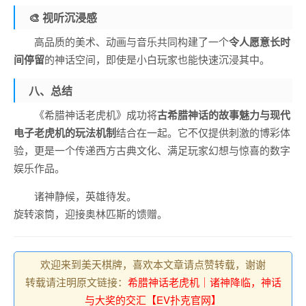
🎨 视听沉浸感
高品质的美术、动画与音乐共同构建了一个
令人愿意长时
间停留
的神话空间，即使是小白玩家也能快速沉浸其中。
八、总结
《希腊神话老虎机》成功将
古希腊神话的故事魅力与现代
电子老虎机的玩法机制
结合在一起。它不仅提供刺激的博彩体
验，更是一个传递西方古典文化、满足玩家幻想与惊喜的数字
娱乐作品。
诸神静候，英雄待发。
旋转滚筒，迎接奥林匹斯的馈赠。
欢迎来到美天棋牌，喜欢本文章请点赞转载，谢谢
转载请注明原文链接：
希腊神话老虎机｜诸神降临，神话
与大奖的交汇【EV扑克官网】