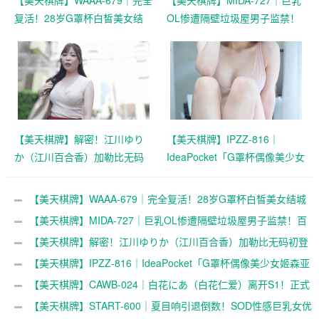
【美天棋牌】WAAA-679｜完全
【美天棋牌】MIDA-727｜巨乳
复活！28岁G罩杯白皙美女结
OL惨遭隔壁垃圾屋男子监禁！
城莉乃怪病痊愈，新作本周上
百田光稀白皙美貌卷入惊悚事
线
件
【美天棋牌】解密！江川ゆり
【美天棋牌】IPZZ-816｜
か（江川百合香）加勒比无码
IdeaPocket「G罩杯偶像美少女
初登场，「天使のSEX」女主
姬森亚梦」曝光新动向，最新
角是谁？
消息公开
【美天棋牌】WAAA-679｜完全复活！28岁G罩杯白皙美女结城
莉乃怪病痊愈，新作本周上线
【美天棋牌】MIDA-727｜巨乳OL惨遭隔壁垃圾屋男子监禁！百
田光稀白皙美貌卷入惊悚事件
【美天棋牌】解密！江川ゆりか（江川百合香）加勒比无码初登
场，「天使のSEX」女主角是谁？
【美天棋牌】IPZZ-816｜IdeaPocket「G罩杯偶像美少女姬森亚
梦」曝光新动向，最新消息公开
【美天棋牌】CAWB-024｜白花にあ（白花仁爱）离开S1！正式
解禁，新作引发热议
【美天棋牌】START-600｜夏目响引退倒数！SOD性感巨乳女优