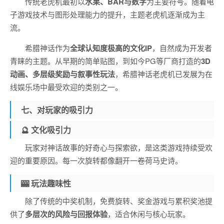
传统老虎机最初以
水果、BAR与数字
为主要符号。随着电
子游戏技术与图形处理能力的提升，主题老虎机逐渐成为主
流。
希腊神话作为
全球认知度极高的文化IP
，自然成为开发者
青睐的主题。从早期的简单贴图，到如今PG等厂商打造的
3D
动画、多层级奖励与叙事性玩法
，希腊神话老虎机已发展为在
线娱乐场中最受欢迎的类别之一。
七、对玩家的吸引力
🔮 文化吸引力
玩家对神话故事的好奇心与探索欲，是这类游戏持续受欢
迎的重要原因。每一次旋转都像翻开一卷荷马史诗。
🎰 玩法趣味性
除了传统的中奖机制，免费旋转、奖金游戏与累积奖池提
供了
多层次的风险与回报体验
，适合休闲与核心玩家。