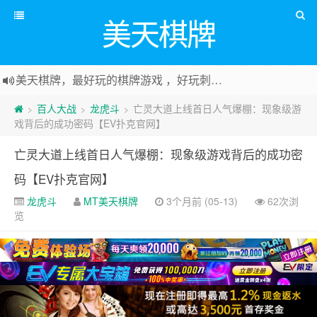
美天棋牌
美天棋牌，最好玩的棋牌游戏 ，好玩刺激可以赚Money，传送门：
百人大战
龙虎斗
亡灵大道上线首日人气爆棚：现象级游
>
>
>
戏背后的成功密码【EV扑克官网】
亡灵大道上线首日人气爆棚：现象级游戏背后的成功密
码【EV扑克官网】
龙虎斗
MT美天棋牌
3个月前 (05-13)
62次浏
览