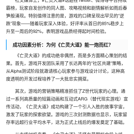
霸榜，玩家自发创作的同人图、攻略视频和剧情解析如雨后春
笋般涌现。特别值得注意的是，游戏的口碑呈现出罕见的”逆
跌”现象——随着玩家深入体验，好评率从首日的85%稳步上
升至一周后的92%，表明游戏品质经得起时间检验。
成功因素分析：为何《亡灵大道》能一炮而红？
《亡灵大道》的成功绝非偶然，而是多方面精心策划的结
果。首先，游戏开发团队采用了长达两年的”社区共建”策略，
从Alpha测试阶段就邀请核心玩家参与游戏设计讨论，这种高
度透明的开发过程培养了一大批忠实拥趸。
其次，游戏的营销策略精准抓住了Z世代玩家的心理。通
过一系列高质量的短篇动画和互动式ARG（替代现实游戏）宣
传活动，《亡灵大道》成功构建了一个引人入胜的故事宇宙，
激发了玩家的探索欲望。游戏的三次封测数据也显示，玩家留
存率远超行业平均水平，这为正式上线后的爆发奠定了基础。