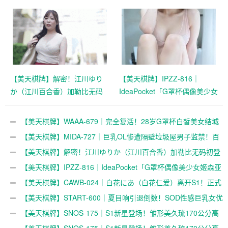
城莉乃怪病痊愈，新作本周上
百田光稀白皙美貌卷入惊悚事
线
件
【美天棋牌】解密！江川ゆり
【美天棋牌】IPZZ-816｜
か（江川百合香）加勒比无码
IdeaPocket「G罩杯偶像美少女
初登场，「天使のSEX」女主
姬森亚梦」曝光新动向，最新
角是谁？
消息公开
【美天棋牌】WAAA-679｜完全复活！28岁G罩杯白皙美女结城
莉乃怪病痊愈，新作本周上线
【美天棋牌】MIDA-727｜巨乳OL惨遭隔壁垃圾屋男子监禁！百
田光稀白皙美貌卷入惊悚事件
【美天棋牌】解密！江川ゆりか（江川百合香）加勒比无码初登
场，「天使のSEX」女主角是谁？
【美天棋牌】IPZZ-816｜IdeaPocket「G罩杯偶像美少女姬森亚
梦」曝光新动向，最新消息公开
【美天棋牌】CAWB-024｜白花にあ（白花仁爱）离开S1！正式
解禁，新作引发热议
【美天棋牌】START-600｜夏目响引退倒数！SOD性感巨乳女优
推出最终作品，火辣魅力全面绽放
【美天棋牌】SNOS-175｜S1新星登场！雏形美久琉170公分高
挑身材搭配I罩杯童颜外型引发关注
【美天棋牌】SNOS-175｜S1新星登场！雏形美久琉170公分高