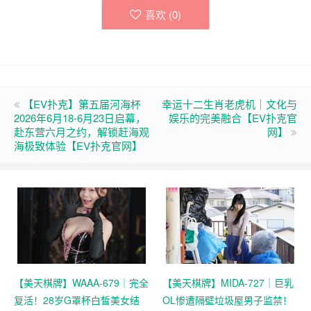
喜欢 (
0
)
【EV扑克】第五届河海杯
幸运十二生肖老虎机｜文化与
2026年6月18-6月23日启幕，
娱乐的完美融合【EV扑克官
赴东营六月之约，解锁赶海观
网】
海极致体验【EV扑克官网】
【美天棋牌】WAAA-679｜完全
【美天棋牌】MIDA-727｜巨乳
复活！28岁G罩杯白皙美女结
OL惨遭隔壁垃圾屋男子监禁！