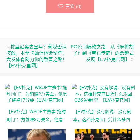
喜欢 (
0
)
穆里尼奥去皇马？葡媒否认
PG公司爆款之路：从《麻将胡
接触，本菲卡确信他会留任，
了》到《宝石传奇》的跨越式
大发体育助力你的致富之路！
发展【EV扑克官网】
【EV扑克官网】
【EV扑克】WSOP主赛事“拖时
【EV扑克】没有解说、没有剧
间门”：为躺赚2万美金，他磨
本，这档扑克节目凭什么杀回
了整整17分钟【EV扑克官网】
CBS黄金档？【EV扑克官网】