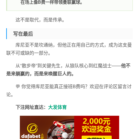
在场上像B费一样带领曼联赢球。
这不是取代，而是传承。
写在最后
库尼亚不是坎通纳，但他正在用自己的方式，成为这支曼
联不可或缺的一部分。
从“散步帝”到关键先生，从狼队核心到红魔战士——
他不
是来躺赢的，而是来唤醒巨人的。
💬 你觉得库尼亚能真正接班B费吗？欢迎在评论区留言讨
论。
下注网址直达：
大发体育