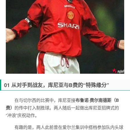
01 从对手到战友，库尼亚与B费的“特殊缘分”
在与切尔西的比赛中，库尼亚接
布鲁诺·费尔南德斯（B
费）
的传中打入制胜球。两人随后一起做出库尼亚招牌式的
“冲浪”庆祝动作。
有趣的是，两人此前曾在爱尔兰集训中搭档参加队内头球