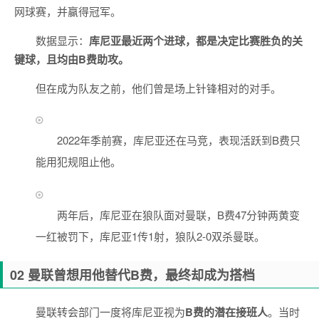
网球赛，并赢得冠军。
数据显示：
库尼亚最近两个进球，都是决定比赛胜负的关
键球，且均由B费助攻。
但在成为队友之前，他们曾是场上针锋相对的对手。
2022年季前赛，库尼亚还在马竞，表现活跃到B费只
能用犯规阻止他。
两年后，库尼亚在狼队面对曼联，B费47分钟两黄变
一红被罚下，库尼亚1传1射，狼队2-0双杀曼联。
02 曼联曾想用他替代B费，最终却成为搭档
曼联转会部门一度将库尼亚视为
B费的潜在接班人
。当时