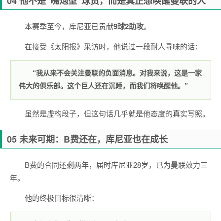
04 他不是“嘴炮型”球员，而是真正想唤醒曼联的人
本赛季至今，库尼亚已贡献
9球2助攻
。
在接受《太阳报》采访时，他说过一段耐人寻味的话：
“我从来不会关注曼联的负面消息。对我来说，这是一家
伟大的俱乐部。这个巨人还在沉睡，而我们将唤醒他。”
虽然是虚构段子，但这句话几乎就是他态度的真实写照。
05 未来可期：B费还在，库尼亚也在成长
B费的合同还剩两年，届时库尼亚28岁，已为曼联效力三
年。
他的终极目标很清晰：