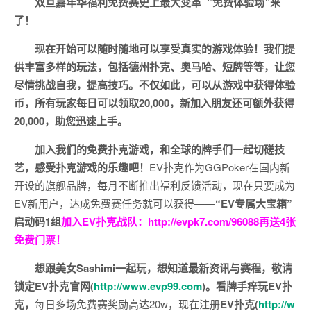
双旦嘉年华福利
免费赛史上最大变革
”免费体验场”来
了！
现在开始可以随时随地可以享受真实的游戏体验！我们提
供丰富多样的玩法，包括德州扑克、奥马哈、短牌等等，让您
尽情挑战自我，提高技巧。不仅如此，
可以从游戏中获得体验
币，所有玩家每日可以领取20,000，新加入朋友还可额外获得
20,000，助您迅速上手。
加入我们的免费扑克游戏，和全球的牌手们一起切磋技
艺，感受扑克游戏的乐趣吧！
EV扑克作为GGPoker在国内新
开设的旗舰品牌，每月不断推出福利反馈活动，现在只要成为
EV新用户，达成免费赛任务就可以获得——
“EV专属大宝箱”
启动码1组
加入EV扑克战队：
http://evpk7.com/96088
再送4张
免费门票！
想跟美女Sashimi一起玩，
想知道最新资讯与赛程，
敬请
锁定EV扑克官网(
http://www.evp99.com
)。
看牌手痒玩EV扑
克，
每日多场免费赛奖励高达20w，现在注册
EV扑克(
http://w