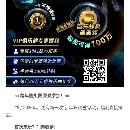
📣
跨年抽奖赛 免费参加
！📣
到了2026年，更有新一波“新年狂欢送”活动，福利直接拉
满。
首次来玩？门票我请！