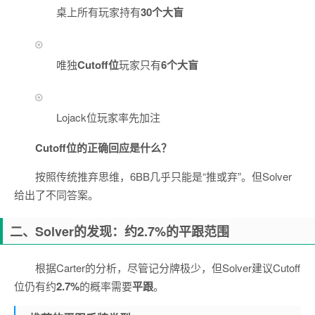
桌上所有玩家持有
30个大盲
唯独
Cutoff位
玩家只有
6个大盲
Lojack位玩家率先加注
Cutoff位的正确回应是什么？
按照传统推弃思维，6BB几乎只能是“推或弃”。但Solver
给出了不同答案。
二、Solver的发现：约2.7%的平跟范围
根据Carter的分析，尽管记分牌极少，但Solver建议Cutoff
位仍有约
2.7%
的概率需要
平跟
。