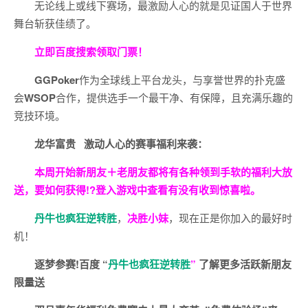
无论线上或线下赛场，最激励人心的就是见证国人于世界
舞台斩获佳绩了。
立即百度搜索领取门票！
GGPoker
作为全球线上平台龙头，与享誉世界的扑克盛
会
WSOP
合作，提供选手一个最干净、有保障，且充满乐趣的
竞技环境。
龙华富贵 激动人心的赛事福利来袭：
本周开始新朋友＋老朋友都将有各种领到手软的福利大放
送，要如何获得!?登入游戏中查看有没有收到惊喜啦。
丹牛也疯狂逆转胜
，
决胜小妹
，现在正是你加入的最好时
机！
逐梦参赛!百度 “
丹牛也疯狂逆转胜
”
了解更多
活跃新朋友
限量送