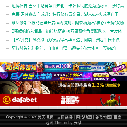
黄金档？【EV扑克官网】
迈博体育 巴萨中场竞争白热化：卡萨多彻底沦为边缘人，沙特高
薪邀约引发去留两难【EV扑克官网】
克莱·汤普森去向成谜：独行侠有意交易，湖人&热火成潜在下
家，大发体育助力你的致富之路！【EV扑克官网】
维尼修斯飞抵马德里开启续约谈判，阿森纳抛出“核心+天价”双诱
惑，大发体育助力你的致富之路！【EV扑克官网】
B费续约陷入僵局，加拉塔萨雷40万周薪挖角曼联队长，大发体
育助力你的致富之路！【EV扑克官网】
【EV扑克】AI模拟百万次后得出华人选手问鼎主赛冠军概率仅
3%【EV扑克官网】
萨拉赫告别利物浦，自由身加盟土超特拉布宗体育，签约2年，
大发体育助力你的致富之路！【EV扑克官网】
Copyright © 2023
美天棋牌
|
友情链接
|
网站地图
|
谷歌地图
|
百度
地图
Theme by
云落