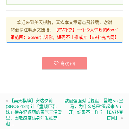
欢迎来到美天棋牌，喜欢本文章请点赞转载，谢谢
转载请注明原文链接：
【EV扑克】一个令人惊讶的6bb平
跟范围：Solver告诉你，短码不止推或弃【EV扑克官网】
喜欢 (
0
)
【美天棋牌】安达夕莉
欧冠强强对话复盘：曼城 vs 皇
(SNOS-134) 让「童颜巨乳
马，为什么总是“看起来五五
妹」待在混媚药的蒸气三温暖
开，结果不一样”？【EV扑克
里，因敏感度满身汗发狂高
官网】
潮…