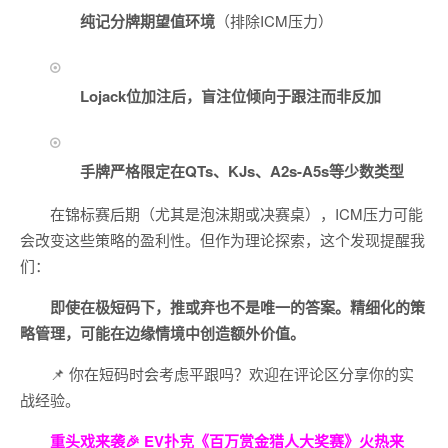
纯记分牌期望值环境
（排除ICM压力）
Lojack位加注后，盲注位倾向于跟注而非反加
手牌严格限定在QTs、KJs、A2s-A5s等少数类型
在锦标赛后期（尤其是泡沫期或决赛桌），ICM压力可能
会改变这些策略的盈利性。但作为理论探索，这个发现提醒我
们：
即使在极短码下，推或弃也不是唯一的答案。精细化的策
略管理，可能在边缘情境中创造额外价值。
📌 你在短码时会考虑平跟吗？欢迎在评论区分享你的实
战经验。
重头戏来袭
🎉
EV扑克
《百万赏金猎人大奖赛》
火热来