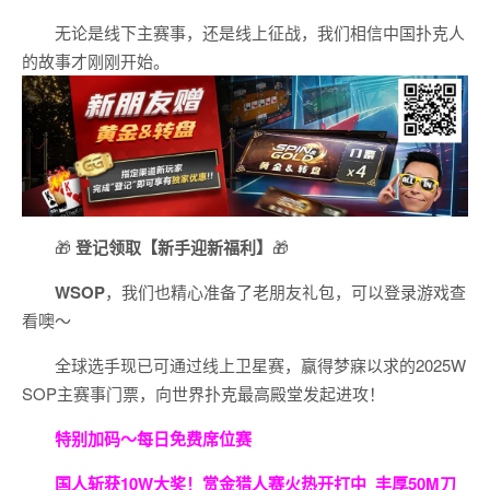
无论是线下主赛事，还是线上征战，我们相信中国扑克人
的故事才刚刚开始。
🎁
登记领取【新手迎新福利】
🎁
WSOP
，我们也精心准备了老朋友礼包，可以登录游戏查
看噢～
全球选手现已可通过线上卫星赛，赢得梦寐以求的2025W
SOP主赛事门票，向世界扑克最高殿堂发起进攻！
特别加码～每日免费席位赛
国人斩获
10W
大奖！
赏金猎人赛火热开打中 丰厚50M刀