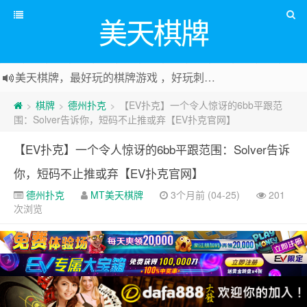
美天棋牌
美天棋牌，最好玩的棋牌游戏 ，好玩刺激可以赚Money，传送门：
棋牌
德州扑克
【EV扑克】一个令人惊讶的6bb平跟范
>
>
>
围：Solver告诉你，短码不止推或弃【EV扑克官网】
【EV扑克】一个令人惊讶的6bb平跟范围：Solver告诉
你，短码不止推或弃【EV扑克官网】
德州扑克
MT美天棋牌
3个月前 (04-25)
201
次浏览