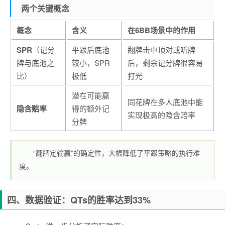
两个关键概念
概念
含义
在6BB场景中的作用
SPR
（记分
平跟后底池
翻牌击中顶对或听牌
牌与底池之
较小，SPR
后，剩余记分牌很容易
比）
极低
打光
潜在可能赢
同花牌在多人底池中能
隐含赔率
得的额外记
实现极高的隐含赔率
分牌
“翻牌定输赢”的确定性，大幅降低了平跟策略的执行难
度。
四、数据验证：QTs的胜率达到33%