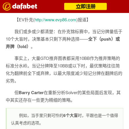
【EV扑克(
http://www.evp86.com
)报道】
我们或多或少都清楚：在扑克锦标赛中，当记分牌量低于
10个大盲时，决策基本只剩下两种选择——
全下（push）或
弃牌（fold）
。
事实上，大量GTO推弃图表都采用10BB作为推弃策略的
标准分水岭。当记分牌降至10BB或以下时，最优策略往往简
化为翻牌前全下或弃牌，以最大限度减少短记分牌在翻牌后的
劣势。
但
Barry Carter
在重新分析Solver的某些局面后发现，其
中其实还存在一些更为精细的策略。
例如，当手里只剩可怜的
6个大盲
时，平跟也是一个值得
认真考虑的选项。