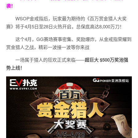
袭！
WSOP金戒指后，玩家最为期待的《百万赏金猎人大奖
赛》将于4月5日至28日火热开启，总保底高达8,000万刀！
这个4月，GG赛场赛事密集、奖励爆炸，从金戒指荣耀到
赏金猎人之战，精彩一波接一波等你来战
一场属于猎人的狂欢正式来临——
超巨大 $500万奖池强
势上线！