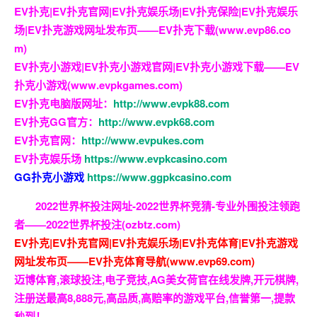
EV扑克|EV扑克官网|EV扑克娱乐场|EV扑克保险|EV扑克娱乐
场|EV扑克游戏网址发布页——EV扑克下载(www.evp86.co
m)
EV扑克小游戏|EV扑克小游戏官网|EV扑克小游戏下载——EV
扑克小游戏(www.evpkgames.com)
EV扑克电脑版网址：
http://www.evpk88.com
EV扑克GG官方：
http://www.evpk68.com
EV扑克官网：
http://www.evpukes.com
EV扑克娱乐场
https://www.evpkcasino.com
GG扑克小游戏
https://www.ggpkcasino.com
2022世界杯投注网址-2022世界杯竞猜-专业外围投注领跑
者——2022世界杯投注(ozbtz.com)
EV扑克|EV扑克官网|EV扑克娱乐场|EV扑克体育|EV扑克游戏
网址发布页——EV扑克体育导航(www.evp69.com)
迈博体育,滚球投注,电子竞技,AG美女荷官在线发牌,开元棋牌,
注册送最高8,888元,高品质,高赔率的游戏平台,信誉第一,提款
秒到！