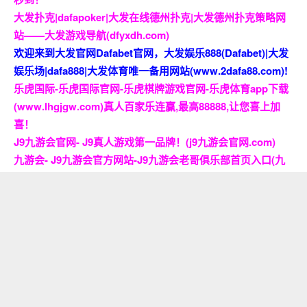
大发扑克|dafapoker|大发在线德州扑克|大发德州扑克策略网
站——大发游戏导航(dfyxdh.com)
欢迎来到大发官网Dafabet官网，大发娱乐888(Dafabet)|大发
娱乐场|dafa888|大发体育唯一备用网站(www.2dafa88.com)!
乐虎国际-乐虎国际官网-乐虎棋牌游戏官网-乐虎体育app下载
(www.lhgjgw.com)真人百家乐连赢,最高88888,让您喜上加
喜！
J9九游会官网- J9真人游戏第一品牌！(j9九游会官网.com)
九游会- J9九游会官方网站-J9九游会老哥俱乐部首页入口(九
游会J9.com)
【美天棋牌—最好玩的棋牌游戏】
以上游戏新闻资讯由美天棋牌（www.meitianqipai.com）整
理发布。
欢迎来到美天棋牌，喜欢本文章请点赞转载，谢谢
转载请注明原文链接：
【美天棋牌】TRE2023日记(10)：