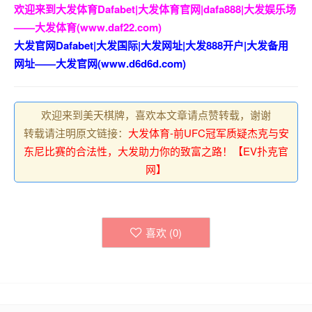
欢迎来到大发体育Dafabet|大发体育官网|dafa888|大发娱乐场
——大发体育(www.daf22.com)
大发官网Dafabet|大发国际|大发网址|大发888开户|大发备用
网址——大发官网(www.d6d6d.com)
欢迎来到美天棋牌，喜欢本文章请点赞转载，谢谢
转载请注明原文链接：
大发体育-前UFC冠军质疑杰克与安
东尼比赛的合法性，大发助力你的致富之路！【EV扑克官
网】
喜欢 (
0
)