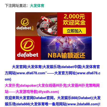
下注网址直达：
大发体育
大发官网|大发体育|大发娱乐场|dafabet中国|大发体育官
方网站|www.dfa678.com”——大发官方网址(www.dfa678.c
om)
大发扑克|dafapoker|大发在线德州扑克|大发德州扑克策略网
站——大发游戏导航(dfyxdh.com)
欢迎来到大发官网Dafabet官网，大发娱乐888(Dafabet)|大发
娱乐场|dafa888|大发体育唯一备用网站(www.2dafa88.com)!