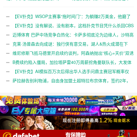
沙特高薪邀约引发去留两难
家，大发体育助力你的致富之
【EV扑克官网】
路！【EV扑克官网】
【EV扑克】WSOP主赛事“拖时间门”：为躺赚2万美金，他磨了
整整17分钟【EV扑克官网】
【EV扑克】没有解说、没有剧本，这档扑克节目凭什么杀回CBS
黄金档？【EV扑克官网】
迈博体育 巴萨中场竞争白热化：卡萨多彻底沦为边缘人，沙特高
薪邀约引发去留两难【EV扑克官网】
克莱·汤普森去向成谜：独行侠有意交易，湖人&热火成潜在下
家，大发体育助力你的致富之路！【EV扑克官网】
维尼修斯飞抵马德里开启续约谈判，阿森纳抛出“核心+天价”双诱
惑，大发体育助力你的致富之路！【EV扑克官网】
B费续约陷入僵局，加拉塔萨雷40万周薪挖角曼联队长，大发体
育助力你的致富之路！【EV扑克官网】
【EV扑克】AI模拟百万次后得出华人选手问鼎主赛冠军概率仅
3%【EV扑克官网】
萨拉赫告别利物浦，自由身加盟土超特拉布宗体育，签约2年，
大发体育助力你的致富之路！【EV扑克官网】