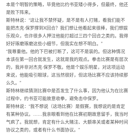
本是个明智的策略，毕竟他比约书亚矮小得多，但最终，他还
是败下阵来。
斯特林说：“这让我不禁怀疑，是不是有人打赌，看我们能不
能把杰克·保罗撑到X回合？我们想让他看起来很棒，我们想娱
乐观众，也许很多人押注他能打超过三四个回合之类的。我得
好好琢磨琢磨这些小细节，但我实在想不明白。”
“我尊重他。他的下巴被打断了，这可不是装的。但这种情况
本该在第一回合就发生，这就是我的观点。拳击比赛是有层次
的，我并非对杰克·保罗不敬。他是个娱乐明星，对这项运动
来说，他能吸引眼球，这当然很好，但这场比赛不应该持续那
么久。”
斯特林继续猜测比赛中是否发生了什么事，因为他认为在比赛
过程中，约书亚可能故意收拳，避免击中保罗。
斯特林说：“我不想说（这场比赛）是假赛，我想说的是肯定
有某种协议。……我亲眼看到他在比赛初期故意留手，我当时
气疯了。我就想，肯定有什么大赌注、大额串关或者某种时间
协议之类的，或者有什么书面协议。”