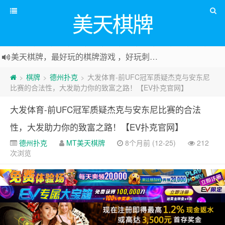
美天棋牌
美天棋牌，最好玩的棋牌游戏 ，好玩刺激可以赚Money，传送门：
棋牌
德州扑克
大发体育-前UFC冠军质疑杰克与安东尼
>
>
>
比赛的合法性，大发助力你的致富之路！【EV扑克官网】
大发体育-前UFC冠军质疑杰克与安东尼比赛的合法
性，大发助力你的致富之路！【EV扑克官网】
德州扑克
MT美天棋牌
8个月前 (12-25)
212
次浏览