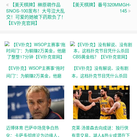
【美天棋牌】榊原萌作品
【美天棋牌】番号320MMGH-
SNOS-100发布！大号泣大乱
145
交！可爱的她被下药欺负了！
【EV扑克官网】
【EV扑克】WSOP主赛事“拖时
【EV扑克】没有解说、没有剧
间门”：为躺赚2万美金，他磨
本，这档扑克节目凭什么杀回
了整整17分钟【EV扑克官网】
CBS黄金档？【EV扑克官网】
迈博体育 巴萨中场竞争白热
克莱·汤普森去向成谜：独行侠
化：卡萨多彻底沦为边缘人，
有意交易，湖人&热火成潜在下