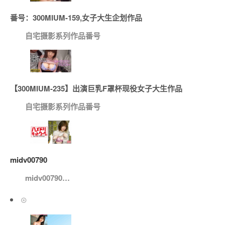
番号：300MIUM-159,女子大生企划作品
自宅摄影系列作品番号
【300MIUM-235】出演巨乳F罩杯现役女子大生作品
自宅摄影系列作品番号
midv00790
midv00790…