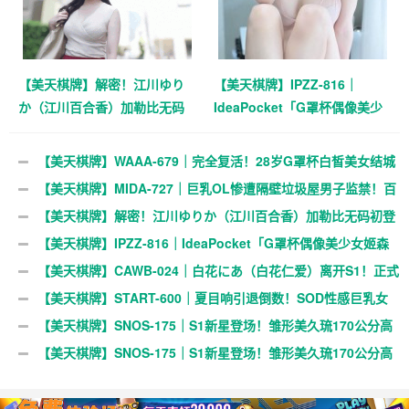
【美天棋牌】解密！江川ゆり
【美天棋牌】IPZZ-816｜
か（江川百合香）加勒比无码
IdeaPocket「G罩杯偶像美少
初登场，「天使のSEX」女主
女姬森亚梦」曝光新动向，最
角是谁？
新消息公开
【美天棋牌】WAAA-679｜完全复活！28岁G罩杯白皙美女结城
莉乃怪病痊愈，新作本周上线
【美天棋牌】MIDA-727｜巨乳OL惨遭隔壁垃圾屋男子监禁！百
田光稀白皙美貌卷入惊悚事件
【美天棋牌】解密！江川ゆりか（江川百合香）加勒比无码初登
场，「天使のSEX」女主角是谁？
【美天棋牌】IPZZ-816｜IdeaPocket「G罩杯偶像美少女姬森
亚梦」曝光新动向，最新消息公开
【美天棋牌】CAWB-024｜白花にあ（白花仁爱）离开S1！正式
解禁，新作引发热议
【美天棋牌】START-600｜夏目响引退倒数！SOD性感巨乳女
优推出最终作品，火辣魅力全面绽放
【美天棋牌】SNOS-175｜S1新星登场！雏形美久琉170公分高
挑身材搭配I罩杯童颜外型引发关注
【美天棋牌】SNOS-175｜S1新星登场！雏形美久琉170公分高
挑身材搭配I罩杯童颜外型引发关注