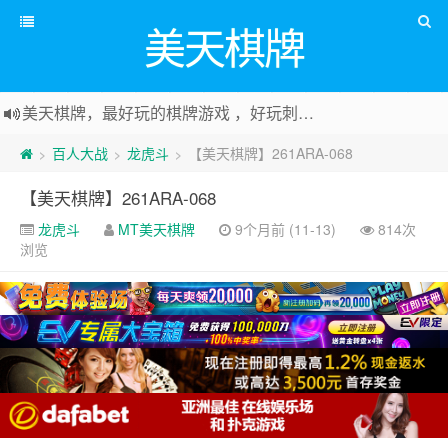
美天棋牌
美天棋牌，最好玩的棋牌游戏 ，好玩刺激可以赚Money，传送门：
百人大战
龙虎斗
【美天棋牌】261ARA-068
>
>
>
【美天棋牌】261ARA-068
龙虎斗
MT美天棋牌
9个月前 (11-13)
814次
浏览