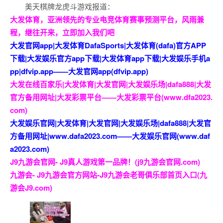
美天棋牌龙虎斗游戏报道：
大发体育，亚洲领先的专业电竞体育赛事预测平台，风雨兼
程，继往开来，立即加入我们吧
大发官网app|大发体育DafaSports|大发体育(dafa)官方APP
下载|大发娱乐官方app下载|大发体育app下载|大发娱乐手机a
pp|dfvip.app——大发官网app(dfvip.app)
大发在线百家乐|大发体育|大发官网|大发娱乐场|dafa888|大发
官方备用网址|大发彩票平台——大发彩票平台(www.dfa2023.
com)
大发娱乐官网|大发体育|大发官网|大发娱乐场|dafa888|大发官
方备用网址|www.dafa2023.com——大发娱乐官网(www.daf
a2023.com)
J9九游会官网- J9真人游戏第一品牌！(j9九游会官网.com)
九游会- J9九游会官方网站-J9九游会老哥俱乐部首页入口(九
游会J9.com)