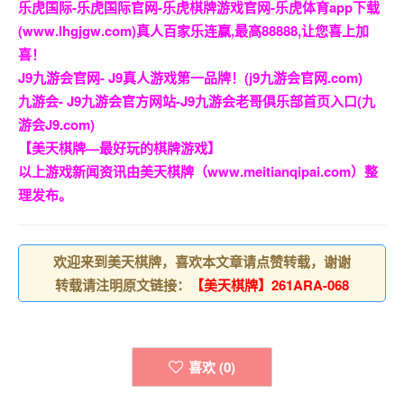
乐虎国际-乐虎国际官网-乐虎棋牌游戏官网-乐虎体育app下载
(www.lhgjgw.com)真人百家乐连赢,最高88888,让您喜上加
喜！
J9九游会官网- J9真人游戏第一品牌！(j9九游会官网.com)
九游会- J9九游会官方网站-J9九游会老哥俱乐部首页入口(九
游会J9.com)
【美天棋牌—最好玩的棋牌游戏】
以上游戏新闻资讯由美天棋牌（www.meitianqipai.com）整
理发布。
欢迎来到美天棋牌，喜欢本文章请点赞转载，谢谢
转载请注明原文链接：
【美天棋牌】261ARA-068
喜欢 (
0
)