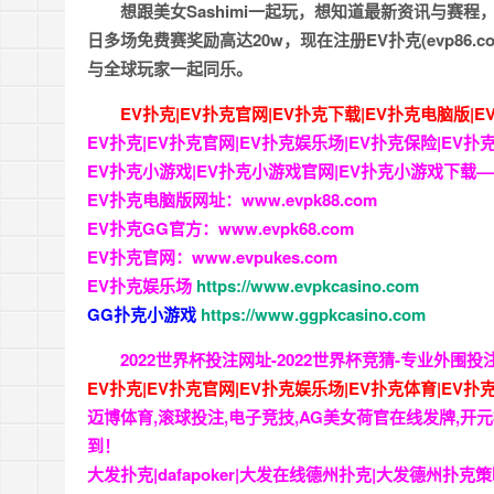
想跟美女Sashimi一起玩，
想知道最新资讯与赛程
日多场免费赛奖励高达20w，现在注册
EV扑克(evp86.c
与全球玩家一起同乐。
EV扑克|EV扑克官网|EV扑克下载|EV扑克电脑版|EV
EV扑克|EV扑克官网|EV扑克娱乐场|EV扑克保险|EV扑克
EV扑克小游戏|EV扑克小游戏官网|EV扑克小游戏下载——EV
EV扑克电脑版网址：www.evpk88.com
EV扑克GG官方：www.evpk68.com
EV扑克官网：www.evpukes.com
EV扑克娱乐场
https://www.evpkcasino.com
GG扑克小游戏
https://www.ggpkcasino.com
2022世界杯投注网址-2022世界杯竞猜-专业外围投注领
EV扑克|EV扑克官网|EV扑克娱乐场|EV扑克体育|EV扑克
迈博体育,滚球投注,电子竞技,AG美女荷官在线发牌,开元棋
到！
大发扑克|dafapoker|大发在线德州扑克|大发德州扑克策