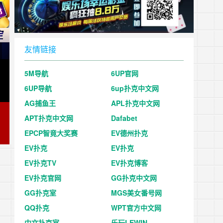
友情链接
5M导航
6UP官网
6UP导航
6up扑克中文网
AG捕鱼王
APL扑克中文网
APT扑克中文网
Dafabet
EPCP智竟大奖赛
EV德州扑克
EV扑克
EV扑克
EV扑克TV
EV扑克博客
EV扑克官网
GG扑克中文网
GG扑克室
MGS美女番号网
QQ扑克
WPT官方中文网
中文扑克室
乐玩LEWIN