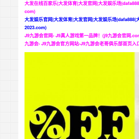
大发在线百家乐|大发体育|大发官网|大发娱乐场|dafa88
com)
大发娱乐官网|大发体育|大发官网|大发娱乐场|dafa888|大发
2023.com)
J9九游会官网- J9真人游戏第一品牌！(j9九游会官网.co
九游会- J9九游会官方网站-J9九游会老哥俱乐部首页入口(