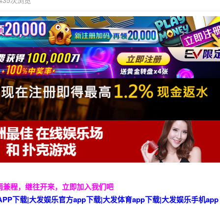
435次浏览
雨兼程，继往开来，立即加入我们吧
)官方APP下载|大发娱乐官方app下载|大发体育app下载|大发娱乐手机app