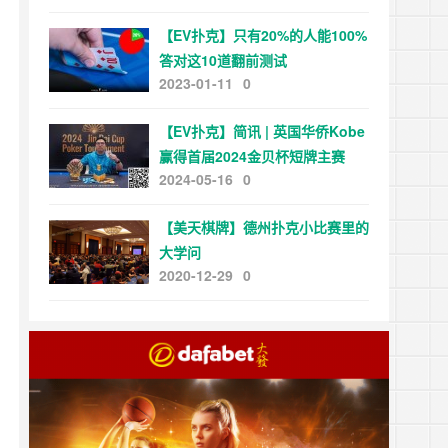
【EV扑克】只有20%的人能100%
答对这10道翻前测试
2023-01-11
0
【EV扑克】简讯 | 英国华侨Kobe
赢得首届2024金贝杯短牌主赛
2024-05-16
0
【EV扑克官网】
【美天棋牌】德州扑克小比赛里的
大学问
2020-12-29
0