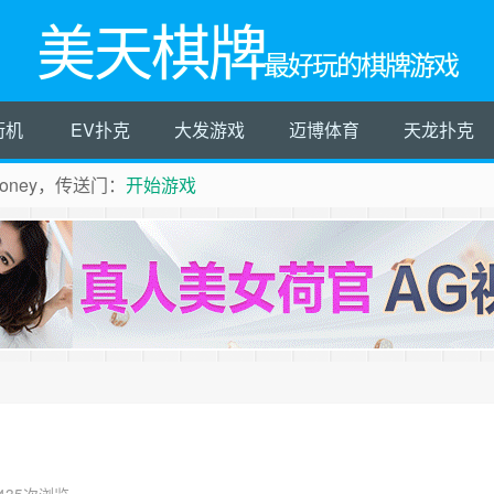
美天棋牌
最好玩的棋牌游戏
街机
EV扑克
大发游戏
迈博体育
天龙扑克
ney，传送门：
开始游戏