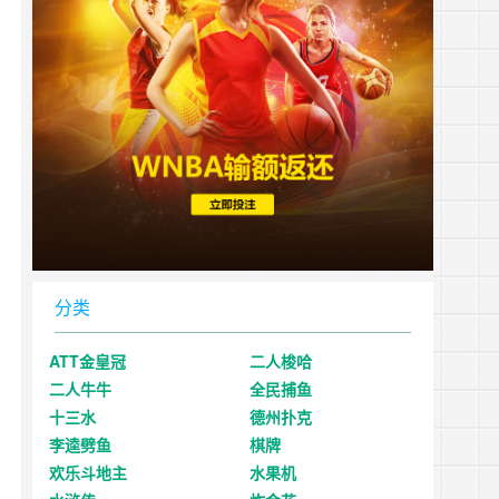
分类
ATT金皇冠
二人梭哈
二人牛牛
全民捕鱼
十三水
德州扑克
李逵劈鱼
棋牌
欢乐斗地主
水果机