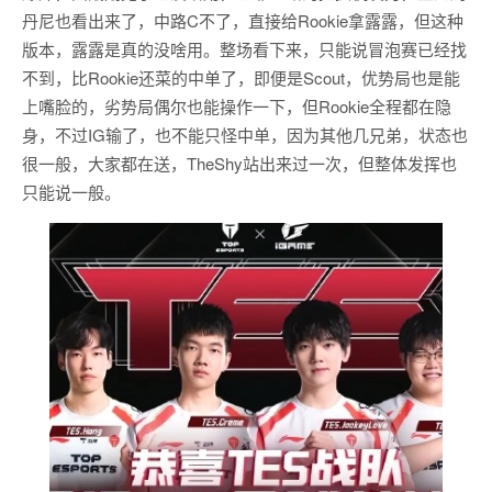
丹尼也看出来了，中路C不了，直接给Rookie拿露露，但这种
版本，露露是真的没啥用。整场看下来，只能说冒泡赛已经找
不到，比Rookie还菜的中单了，即便是Scout，优势局也是能
上嘴脸的，劣势局偶尔也能操作一下，但Rookie全程都在隐
身，不过IG输了，也不能只怪中单，因为其他几兄弟，状态也
很一般，大家都在送，TheShy站出来过一次，但整体发挥也
只能说一般。