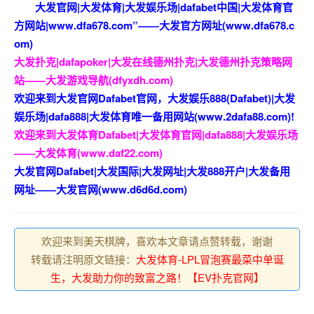
大发官网|大发体育|大发娱乐场|dafabet中国|大发体育官
方网站|www.dfa678.com”——大发官方网址(www.dfa678.c
om)
大发扑克|dafapoker|大发在线德州扑克|大发德州扑克策略网
站——大发游戏导航(dfyxdh.com)
欢迎来到大发官网Dafabet官网，大发娱乐888(Dafabet)|大发
娱乐场|dafa888|大发体育唯一备用网站(www.2dafa88.com)!
欢迎来到大发体育Dafabet|大发体育官网|dafa888|大发娱乐场
——大发体育(www.daf22.com)
大发官网Dafabet|大发国际|大发网址|大发888开户|大发备用
网址——大发官网(www.d6d6d.com)
欢迎来到美天棋牌，喜欢本文章请点赞转载，谢谢
转载请注明原文链接：
大发体育-LPL冒泡赛最菜中单诞
生，大发助力你的致富之路！【EV扑克官网】