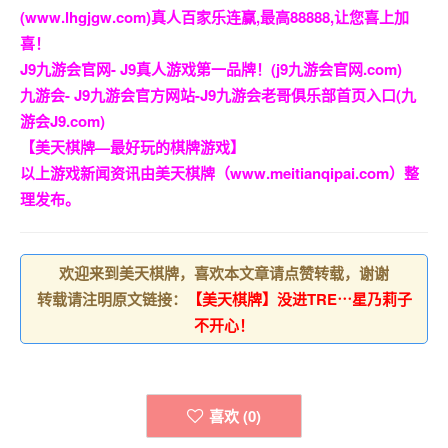
GG扑克小游戏
https://www.ggpkcasino.com
2022世界杯投注网址-2022世界杯竞猜-专业外围投注领跑
者——2022世界杯投注(ozbtz.com)
EV扑克|EV扑克官网|EV扑克娱乐场|EV扑克体育|EV扑克游戏
网址发布页——EV扑克体育导航(www.evp69.com)
迈博体育,滚球投注,电子竞技,AG美女荷官在线发牌,开元棋牌,
注册送最高8,888元,高品质,高赔率的游戏平台,信誉第一,提款
秒到！
大发扑克|dafapoker|大发在线德州扑克|大发德州扑克策略网
站——大发游戏导航(dfyxdh.com)
欢迎来到大发官网Dafabet官网，大发娱乐888(Dafabet)|大发
娱乐场|dafa888|大发体育唯一备用网站(www.2dafa88.com)!
乐虎国际-乐虎国际官网-乐虎棋牌游戏官网-乐虎体育app下载
(www.lhgjgw.com)真人百家乐连赢,最高88888,让您喜上加
喜！
J9九游会官网- J9真人游戏第一品牌！(j9九游会官网.com)
九游会- J9九游会官方网站-J9九游会老哥俱乐部首页入口(九