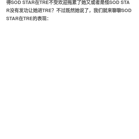
得SOD STAR在TRE不受欢迎拖累了她又或者是怪SOD STA
R没有发功让她进TRE？不过既然她说了，我们就来聊聊SOD
STAR在TRE的表现：