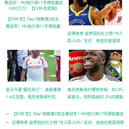
【EV扑克】Day1倒数第2到主
赛冠军！HU他只用17手牌就赢
走1000万刀！【EV扑克官网】
迈博体育 追梦回应杜兰特“76人
四人25+”言论：他说的是篮球
即得分，但别拿他和詹姆斯作
比较【EV扑克官网】
皇马今夏“雷厉风行”：迪奥曼德
维尼修斯续约博弈终局：83.3%
1.4亿加盟，维尼修斯续约在
留皇马，但阿森纳22.2%的威胁
即，阿森纳“声东击西”策略落
真实存在，大发体育助力你的
空，大发体育助力你的致富之
致富之路！【EV扑克官网】
【EV扑克】Day1倒数第2到主赛冠军！HU他只用17手牌就赢走
路！【EV扑克官网】
1000万刀！【EV扑克官网】
迈博体育 追梦回应杜兰特“76人四人25+”言论：他说的是篮球即