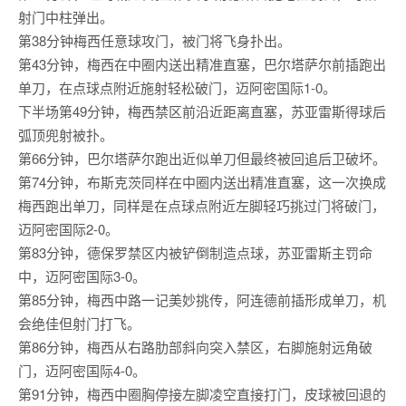
射门中柱弹出。
第38分钟梅西任意球攻门，被门将飞身扑出。
第43分钟，梅西在中圈内送出精准直塞，巴尔塔萨尔前插跑出
单刀，在点球点附近施射轻松破门，迈阿密国际1-0。
下半场第49分钟，梅西禁区前沿近距离直塞，苏亚雷斯得球后
弧顶兜射被扑。
第66分钟，巴尔塔萨尔跑出近似单刀但最终被回追后卫破坏。
第74分钟，布斯克茨同样在中圈内送出精准直塞，这一次换成
梅西跑出单刀，同样是在点球点附近左脚轻巧挑过门将破门，
迈阿密国际2-0。
第83分钟，德保罗禁区内被铲倒制造点球，苏亚雷斯主罚命
中，迈阿密国际3-0。
第85分钟，梅西中路一记美妙挑传，阿连德前插形成单刀，机
会绝佳但射门打飞。
第86分钟，梅西从右路肋部斜向突入禁区，右脚施射远角破
门，迈阿密国际4-0。
第91分钟，梅西中圈胸停接左脚凌空直接打门，皮球被回退的