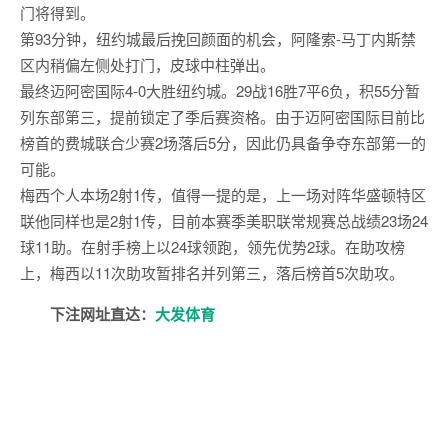
门将得到。
第93分钟，纽约城最后挽回颜面的机会，阿隆索-马丁内斯禁
区内稍偏左侧处打门，皮球中柱弹出。
最终迈阿密国际4-0大胜纽约城。29战16胜7平6负，积55分暂
列东部第三，提前锁定了季后赛资格。由于迈阿密国际目前比
榜首的费城联合少赛2场落后5分，因此仍具备争夺东部第一的
可能。
梅西个人本场2射1传，值得一提的是，上一场对阵华盛顿特区
联他同样也是2射1传，目前本赛季美职联常规赛总战绩23场24
球11助。在射手榜上以24球领跑，领先优势2球。在助攻榜
上，梅西以11次助攻暂排名并列第三，落后榜首5次助攻。
下注网址直达：
大发体育