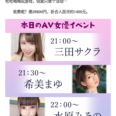
吃吃喝喝玩游戏，但就只是个活动⋯
收费呢？是29800円、折合人民币约1400元。