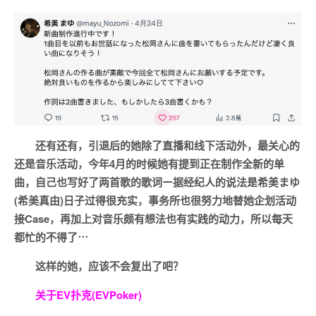
还有还有，引退后的她除了直播和线下活动外，最关心的
还是音乐活动，今年4月的时候她有提到正在制作全新的单
曲，自己也写好了两首歌的歌词ー据经纪人的说法是希美まゆ
(希美真由)日子过得很充实，事务所也很努力地替她企划活动
接Case，再加上对音乐颇有想法也有实践的动力，所以每天
都忙的不得了⋯
这样的她，应该不会复出了吧？
关于
EV扑克(EVPoker)