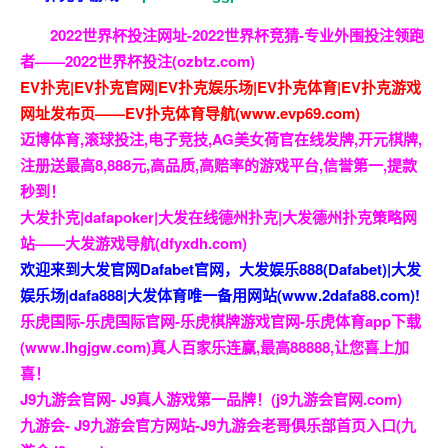
2022世界杯投注网址-2022世界杯竞猜-专业外围投注领跑
者——2022世界杯投注(ozbtz.com)
EV扑克|EV扑克官网|EV扑克娱乐场|EV扑克体育|EV扑克游戏
网址发布页——EV扑克体育导航(www.evp69.com)
迈博体育,滚球投注,电子竞技,AG美女荷官在线发牌,开元棋牌,
注册送最高8,888元,高品质,高赔率的游戏平台,信誉第一,提款
秒到！
大发扑克|dafapoker|大发在线德州扑克|大发德州扑克策略网
站——大发游戏导航(dfyxdh.com)
欢迎来到大发官网Dafabet官网，大发娱乐888(Dafabet)|大发
娱乐场|dafa888|大发体育唯一备用网站(www.2dafa88.com)!
乐虎国际-乐虎国际官网-乐虎棋牌游戏官网-乐虎体育app下载
(www.lhgjgw.com)真人百家乐连赢,最高88888,让您喜上加
喜！
J9九游会官网- J9真人游戏第一品牌！(j9九游会官网.com)
九游会- J9九游会官方网站-J9九游会老哥俱乐部首页入口(九