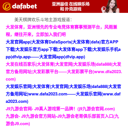
美天棋牌欢乐斗地主游戏报道：
大发体育，亚洲领先的专业电竞体育赛事预测平台，风雨兼
程，继往开来，立即加入我们吧
大发官网app|大发体育DafaSports|大发体育(dafa)官方APP
下载|大发娱乐官方app下载|大发体育app下载|大发娱乐手机a
pp|dfvip.app——大发官网app(dfvip.app)
大发在线百家乐|大发体育|大发官网|大发娱乐场|dafa888|大发
官方备用网址|大发彩票平台——大发彩票平台(www.dfa2023.
com)
大发娱乐官网|大发体育|大发官网|大发娱乐场|dafa888|大发官
方备用网址|www.dafa2023.com——大发娱乐官网(www.daf
a2023.com)
J9九游会官网- J9真人游戏第一品牌！(j9九游会官网.com)
九游会- J9九游会官方网站-J9九游会老哥俱乐部首页入口(九
游会J9.com)