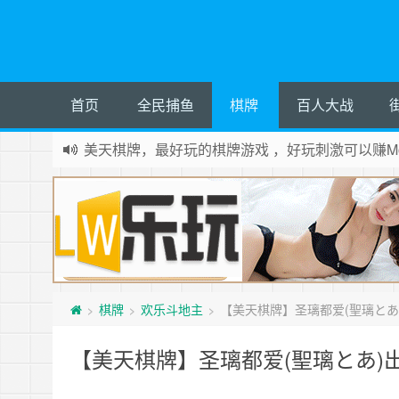
首页
全民捕鱼
棋牌
百人大战
美天棋牌，最好玩的棋牌游戏 ，好玩刺激可以赚Mo
棋牌
欢乐斗地主
【美天棋牌】圣璃都爱(聖璃とあ
>
>
>
【美天棋牌】圣璃都爱(聖璃とあ)