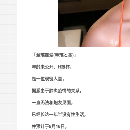
「
圣璃都爱
(
聖璃とあ
)」
年龄未公开、H罩杯，
是一位现役人妻，
据悉由于肺炎疫情的关系，
一直无法和炮友见面，
已经长达一年半没有性生活，
并预计于8月16日，