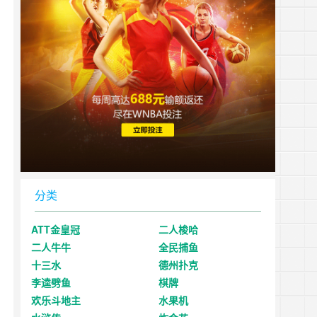
分类
ATT金皇冠
二人梭哈
二人牛牛
全民捕鱼
十三水
德州扑克
李逵劈鱼
棋牌
欢乐斗地主
水果机