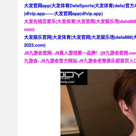
大发官网app|大发体育DafaSports|大发体育(dafa
|dfvip.app——大发官网app(dfvip.app)
大发在线百家乐|大发体育|大发官网|大发娱乐场|dafa88
com)
大发娱乐官网|大发体育|大发官网|大发娱乐场|dafa888|大发
2023.com)
J9九游会官网- J9真人游戏第一品牌！(j9九游会官网.co
九游会- J9九游会官方网站-J9九游会老哥俱乐部首页入口(