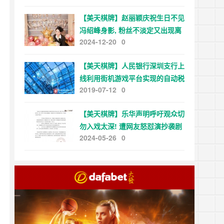
【美天棋牌】赵丽颖庆祝生日不见
冯绍峰身影, 粉丝不淡定又出现离
2024-12-20
0
婚阴谋论
【美天棋牌】人民银行深圳支行上
线利用街机游戏平台实现的自动税
2019-07-12
0
务备案服务
【美天棋牌】乐华声明呼吁观众切
勿入戏太深! 遭网友怒怼演抄袭剧
2024-05-26
0
还有脸？