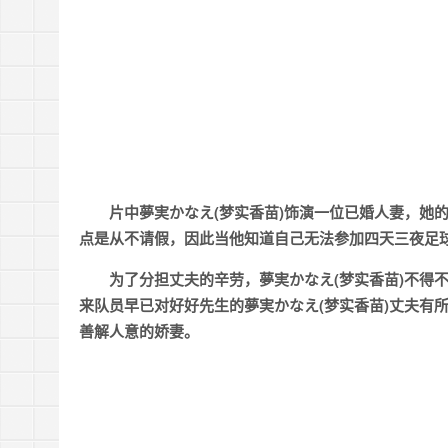
片中
夢実かなえ
(
梦实香苗
)饰演一位已婚人妻，她
点是从不请假，因此当他知道自己无法参加四天三夜足
为了分担丈夫的辛劳，夢実かなえ(梦实香苗)不得
来队员早已对好好先生的夢実かなえ(梦实香苗)丈夫有
善解人意的娇妻。