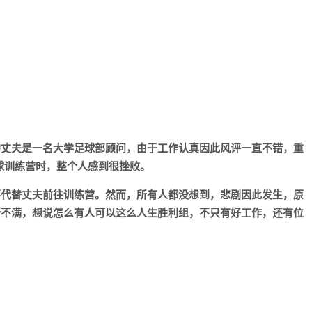
的丈夫是一名大学足球部顾问，由于工作认真因此风评一直不错，重
球训练营时，整个人感到很挫败。
不代替丈夫前往训练营。然而，所有人都没想到，悲剧因此发生，原
所不满，想说怎么有人可以这么人生胜利组，不只有好工作，还有位