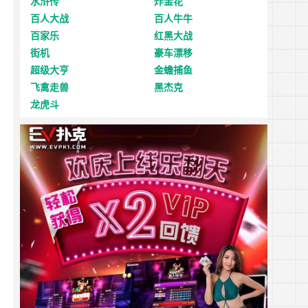
水浒传
炸金花
百人大战
百人牛牛
百家乐
红黑大战
街机
豪车漂移
超级大亨
金蟾捕鱼
飞禽走兽
黑杰克
龙虎斗