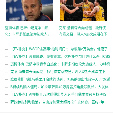
迈博体育 巴萨中场竞争白热
克莱·汤普森去向成谜：独行侠
化：卡萨多彻底沦为边缘人，
有意交易，湖人&热火成潜在下
沙特高薪邀约引发去留两难
家，大发体育助力你的致富之
【EV扑克官网】
路！【EV扑克官网】
【EV扑克】WSOP主赛事“拖时间门”：为躺赚2万美金，他磨了
整整17分钟【EV扑克官网】
【EV扑克】没有解说、没有剧本，这档扑克节目凭什么杀回CBS
黄金档？【EV扑克官网】
迈博体育 巴萨中场竞争白热化：卡萨多彻底沦为边缘人，沙特高
薪邀约引发去留两难【EV扑克官网】
克莱·汤普森去向成谜：独行侠有意交易，湖人&热火成潜在下
家，大发体育助力你的致富之路！【EV扑克官网】
维尼修斯飞抵马德里开启续约谈判，阿森纳抛出“核心+天价”双诱
惑，大发体育助力你的致富之路！【EV扑克官网】
B费续约陷入僵局，加拉塔萨雷40万周薪挖角曼联队长，大发体
育助力你的致富之路！【EV扑克官网】
【EV扑克】AI模拟百万次后得出华人选手问鼎主赛冠军概率仅
3%【EV扑克官网】
萨拉赫告别利物浦，自由身加盟土超特拉布宗体育，签约2年，
大发体育助力你的致富之路！【EV扑克官网】