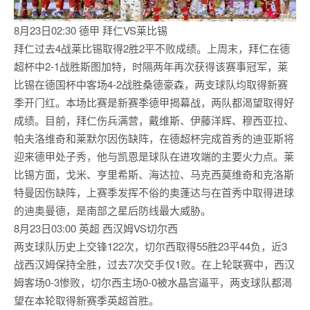
8月23日02:30 德甲 拜仁VS莱比锡
拜仁过去4战莱比锡取得2胜2平不败成绩。上周末，拜仁在德
超杯中2-1战胜斯图加特，时隔两年再次获得该赛事冠军，莱
比锡在德国杯中客场4-2战胜桑德豪森，两支球队均取得新赛
季开门红。本场比赛是新赛季德甲揭幕战，两队都渴望取得好
成绩。目前，拜仁伤兵满营，戴维斯、伊藤洋辉、穆西亚拉、
帕夫洛维奇和莱默尔因伤缺阵，在德超杯完成首秀的迪亚斯将
迎来德甲处子秀，他与凯恩是球队在进攻端的主要火力点。莱
比锡方面，戈米、亨里希斯、海达拉、马克西莫维奇和克洛斯
特曼因伤缺阵，上赛季发挥不俗的奥蓬达与在首秀中取得进球
的迪奥曼德，是南部之星后防线最大威胁。
8月23日03:00 英超 西汉姆VS切尔西
两支球队历史上交锋122次，切尔西取得55胜23平44负，近3
战西汉姆保持全胜，过去7次交手仅1败。在上轮联赛中，西汉
姆客场0-3惨败，切尔西主场0-0被水晶宫逼平，两支球队都渴
望在本轮取得新赛季英超首胜。