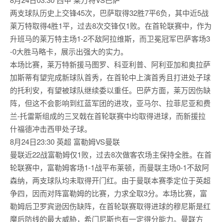
两支球队历史上交锋45次，巴萨取得32胜7平6负，其中近5战
莱万特取得4胜1平，过去8次交锋仅1败。在首轮联赛中，作为
升班马的莱万特主场1-2不敌阿拉维斯，而卫冕冠军巴萨客场3
-0大胜马略卡，展示出强大的实力。
本场比赛，莱万特新援马图罗、科亚利普、阿利亚加和奥拉萨
加斯蒂有望完成新球队首秀，在首轮中上演首秀且打进处子球
的托利安，有望被球队继续委以重任。巴萨方面，莱万因伤缺
阵，但这不会影响到红蓝军团的进攻，亚马尔、拉菲尼亚和费
兰-托雷斯组成的三叉戟在首轮联赛中均取得进球，而新援拉
什福德冲击西甲处子球。
8月24日23:30 英超 富勒姆VS曼联
曼联近22战富勒姆仅1败，过去8次做客农场主保持全胜。在首
轮联赛中，富勒姆客场1-1战平布莱顿，而曼联主场0-1不敌阿
森纳，两支球队均未取得开门红。由于曼联本赛季定位于英超
争四，因而对阵富勒姆的比赛，力求全取3分。本场比赛，富
勒姆后卫罗宾逊因伤缺阵，在首轮联赛取得进球的穆尼斯是红
魔后防线的最大威胁，希门尼斯也有一定得分能力。曼联方