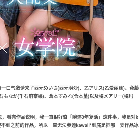
片商一口气邀请来了
西元めいさ
(西元明沙)、乙アリス(乙爱丽丝)、
斎藤
石もなか(
千石萌奈果
)、倉本すみれ(仓本堇)以及
橘メアリー
(
橘玛
，看完作品说明，我一直很好奇「睽违3年复活」这件事，我是对k
搜不到之前的作品，所以一直无法参透kawaii*到底是把哪一支作品冰