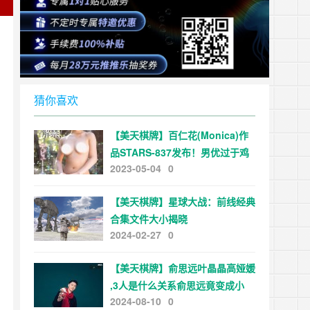
猜你喜欢
【美天棋牌】百仁花(Monica)作
品STARS-837发布！男优过于鸡
2023-05-04
0
动了⋯巨乳萝莉的她意外地被中出
了！【EV扑克官网】
【美天棋牌】星球大战：前线经典
合集文件大小揭晓
2024-02-27
0
【美天棋牌】俞思远叶晶晶高娅媛
,3人是什么关系俞思远竟变成小
2024-08-10
0
3？