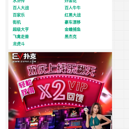
水浒传
炸金花
百人大战
百人牛牛
百家乐
红黑大战
街机
豪车漂移
超级大亨
金蟾捕鱼
飞禽走兽
黑杰克
龙虎斗