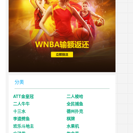
分类
ATT金皇冠
二人梭哈
二人牛牛
全民捕鱼
十三水
德州扑克
李逵劈鱼
棋牌
欢乐斗地主
水果机