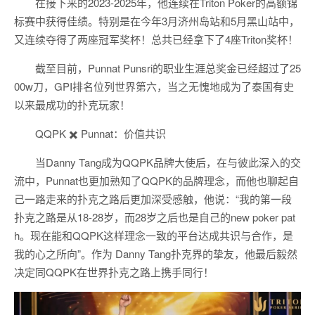
在接下来的2023-2025年，他连续在Triton Poker的高额锦
标赛中获得佳绩。特别是在今年3月济州岛站和5月黑山站中，
又连续夺得了两座冠军奖杯！总共已经拿下了4座Triton奖杯！
截至目前，Punnat Punsri的职业生涯总奖金已经超过了25
00w刀，GPI排名位列世界第六，当之无愧地成为了泰国有史
以来最成功的扑克玩家！
QQPK ✖️ Punnat：价值共识
当Danny Tang成为QQPK品牌大使后，在与彼此深入的交
流中，Punnat也更加熟知了QQPK的品牌理念，而他也聊起自
己一路走来的扑克之路后更加深受感触，他说：“我的第一段
扑克之路是从18-28岁，而28岁之后也是自己的new poker pat
h。现在能和QQPK这样理念一致的平台达成共识与合作，是
我的心之所向”。作为 Danny Tang扑克界的挚友，他最后毅然
决定同QQPK在世界扑克之路上携手同行！