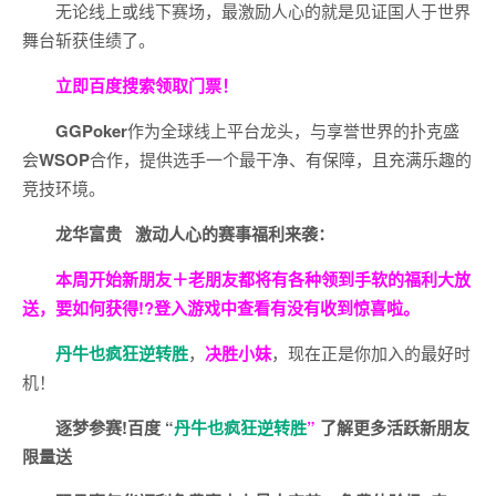
无论线上或线下赛场，最激励人心的就是见证国人于世界
舞台斩获佳绩了。
立即百度搜索领取门票！
GGPoker
作为全球线上平台龙头，与享誉世界的扑克盛
会
WSOP
合作，提供选手一个最干净、有保障，且充满乐趣的
竞技环境。
龙华富贵 激动人心的赛事福利来袭：
本周开始新朋友＋老朋友都将有各种领到手软的福利大放
送，要如何获得!?登入游戏中查看有没有收到惊喜啦。
丹牛也疯狂逆转胜
，
决胜小妹
，现在正是你加入的最好时
机！
逐梦参赛!百度 “
丹牛也疯狂逆转胜
”
了解更多
活跃新朋友
限量送