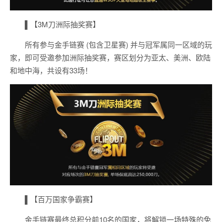
▌【3M刀洲际抽奖赛】
所有参与金手链赛 (包含卫星赛) 并与冠军属同一区域的玩
家，即可受邀参加洲际抽奖赛，赛区划分为亚太、美洲、欧陆
和地中海，共设有33场！
▌【百万国家争霸赛】
金手链赛最终总积分前10名的国家，将解锁一场特殊的免