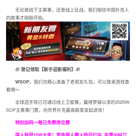
无论是线下主赛事，还是线上征战，我们相信中国扑克人
的故事才刚刚开始。
🎁
登记领取【新手迎新福利】
🎁
WSOP
，我们也精心准备了老朋友礼包，可以登录游戏查
看噢～
全球选手现已可通过线上卫星赛，赢得梦寐以求的2025W
SOP主赛事门票，向世界扑克最高殿堂发起进攻！
特别加码～每日免费席位赛
国人斩获
10W
大奖！
赏金猎人赛火热开打中 丰厚50M刀