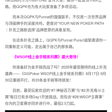
路。而QQPK也为各大玩家准备了多项活动。
而本次QQPK与Punnat的强强联手，不仅是一次世界品牌
与顶级牌手的深度共鸣，更是对“YOUR NEW POKER PATH
｜扑克之路新选择”品牌愿景的具象呈现。
在这条扑克之路上，QQPK与Punnat Punsri诚挚邀请你一
同重新定义可能，走出属于自己的那条路。
《WSOP线上金手链系列赛》
盛大登场！
你准备好为金手链而战了吗？2025年最受期待的线上扑克
盛典——《GGPoker WSOP线上金手链系列赛》8月17日-9月
30日重磅开打，共33条金手链等待颁发！
目前，最受玩家欢迎的“#7:神秘百万赛”与“#2:扑克角斗士
赛”每日已有多场Day1开放挑战。而包含“#28:WSOP主赛事”
在内的卫星赛亦同步进行中，最低2.5刀起。