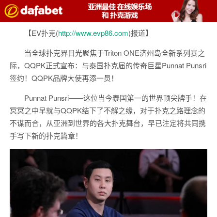
【EV扑克(
http://www.evp86.com
)报道】
当全球扑克界目光聚焦于Triton ONE济州岛全新系列赛之
际，QQPK正式宣布：与泰国扑克届的传奇巨星Punnat Punsri
签约！QQPK品牌大使再添一员！
Punnat Punsri——这位当今泰国第一的世界顶尖牌手！在
冥冥之中早就与QQPK结下了不解之缘，对于扑克之路理念的
不谋而合，从亚洲到世界的各大扑克舞台，早已注定将共同携
手写下新的扑克篇章！