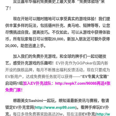
双旦嘉年华福利
免费赛史上最大变革
”免费体验场”来
了！
现在开始可以随时随地可以享受真实的游戏体验！我们提
供丰富多样的玩法，包括德州扑克、奥马哈、短牌等等，让您
尽情挑战自我，提高技巧。不仅如此，
可以从游戏中获得体验
币，所有玩家每日可以领取20,000，新加入朋友还可额外获得
20,000，助您迅速上手。
加入我们的免费扑克游戏，和全球的牌手们一起切磋技
艺，感受扑克游戏的乐趣吧！
EV扑克作为GGPoker在国内新
开设的旗舰品牌，每月不断推出福利反馈活动，现在只要成为
EV新用户，达成免费赛任务就可以获得——
“EV专属大宝箱”
启动码1组
加入EV扑克战队：
http://evpk7.com/96088
再送4张
免费门票！
想跟美女Sashimi一起玩，
想知道最新资讯与赛程，
敬请
锁定EV扑克官网(
http://www.evp99.com
)。
看牌手痒玩EV扑
克，
每日多场免费赛奖励高达20w，现在注册
EV扑克(
http://w