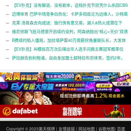
整整17分钟【EV扑克官网】
【EV扑克】没有解说、没有剧本，这档扑克节目凭什么杀回CBS
黄金档？【EV扑克官网】
迈博体育 巴萨中场竞争白热化：卡萨多彻底沦为边缘人，沙特高
薪邀约引发去留两难【EV扑克官网】
克莱·汤普森去向成谜：独行侠有意交易，湖人&热火成潜在下
家，大发体育助力你的致富之路！【EV扑克官网】
维尼修斯飞抵马德里开启续约谈判，阿森纳抛出“核心+天价”双诱
惑，大发体育助力你的致富之路！【EV扑克官网】
B费续约陷入僵局，加拉塔萨雷40万周薪挖角曼联队长，大发体
育助力你的致富之路！【EV扑克官网】
【EV扑克】AI模拟百万次后得出华人选手问鼎主赛冠军概率仅
3%【EV扑克官网】
萨拉赫告别利物浦，自由身加盟土超特拉布宗体育，签约2年，
大发体育助力你的致富之路！【EV扑克官网】
Copyright © 2023
美天棋牌
|
友情链接
|
网站地图
|
谷歌地图
|
百度