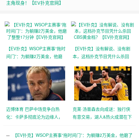
主角现身！【EV扑克官网】
【EV扑克】WSOP主赛事“拖时
【EV扑克】没有解说、没有剧
间门”：为躺赚2万美金，他磨
本，这档扑克节目凭什么杀回
了整整17分钟【EV扑克官网】
CBS黄金档？【EV扑克官网】
迈博体育 巴萨中场竞争白热
克莱·汤普森去向成谜：独行侠
化：卡萨多彻底沦为边缘人，
有意交易，湖人&热火成潜在下
沙特高薪邀约引发去留两难
家，大发体育助力你的致富之
【EV扑克官网】
路！【EV扑克官网】
【EV扑克】WSOP主赛事“拖时间门”：为躺赚2万美金，他磨了