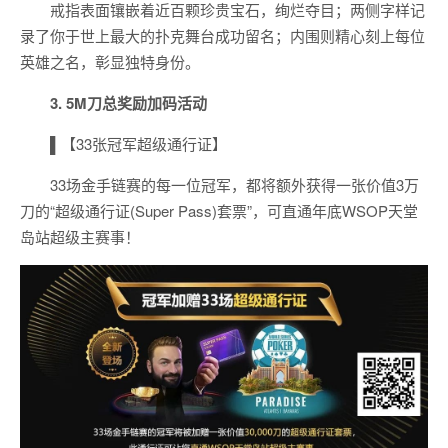
戒指表面镶嵌着近百颗珍贵宝石，绚烂夺目；两侧字样记
录了你于世上最大的扑克舞台成功留名；内围则精心刻上每位
英雄之名，彰显独特身份。
3. 5M刀总奖励加码活动
▌【33张冠军超级通行证】
33场金手链赛的每一位冠军，都将额外获得一张价值3万
刀的“超级通行证(Super Pass)套票”，可直通年底WSOP天堂
岛站超级主赛事！