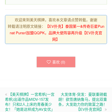
欢迎来到美天棋牌，喜欢本文章请点赞转载，谢谢
转载请注明原文链接：
【EV扑克】泰国第一&传奇巨星Pun
nat Punsri加盟QQPK，品牌大使阵容再升级【EV扑克官
网】
喜欢 (
0
)
【美天棋牌】一宮希帆(一宫
大发体育-突发：曼联重磅截
希帆)出道作品MIDV-157发
胡！欲签唐纳鲁马，提出双重
布！只和2人上床的青春美少
条，大发助力你的致富之路！
女！「她是这样成为AV女优」
【EV扑克官网】