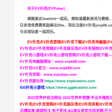
关于EV扑克(EVPoker)
想跟美女Sashimi一起玩，
想知道最新资讯与赛程
日多场免费赛奖励高达20w，现在注册
EV扑克(evp86.c
与全球玩家一起同乐。
EV扑克|EV扑克官网|EV扑克下载|EV扑克电脑版|EV
EV扑克|EV扑克官网|EV扑克娱乐场|EV扑克保险|EV扑克
EV扑克小游戏|EV扑克小游戏官网|EV扑克小游戏下载——EV
EV扑克电脑版网址：www.evpk88.com
EV扑克GG官方：www.evpk68.com
EV扑克官网：www.evpukes.com
EV扑克娱乐场
https://www.evpkcasino.com
GG扑克小游戏
https://www.ggpkcasino.com
2022世界杯投注网址-2022世界杯竞猜-专业外围投注领
EV扑克|EV扑克官网|EV扑克娱乐场|EV扑克体育|EV扑克
迈博体育,滚球投注,电子竞技,AG美女荷官在线发牌,开元棋