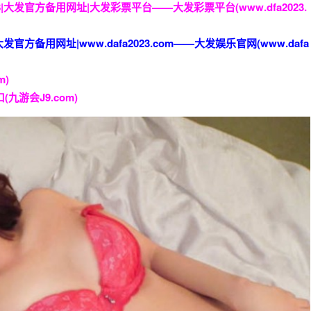
8|大发官方备用网址|大发彩票平台——大发彩票平台(www.dfa2023.
官方备用网址|www.dafa2023.com——大发娱乐官网(www.dafa
m)
九游会J9.com)