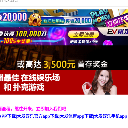
414次浏览
雨兼程，继往开来，立即加入我们吧
)官方APP下载|大发娱乐官方app下载|大发体育app下载|大发娱乐手机app