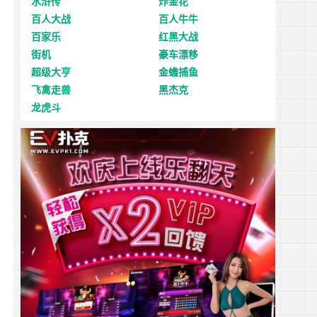
水浒传
炸金花
百人大战
百人牛牛
百家乐
红黑大战
街机
豪车漂移
超级大亨
金蟾捕鱼
飞禽走兽
黑杰克
龙虎斗