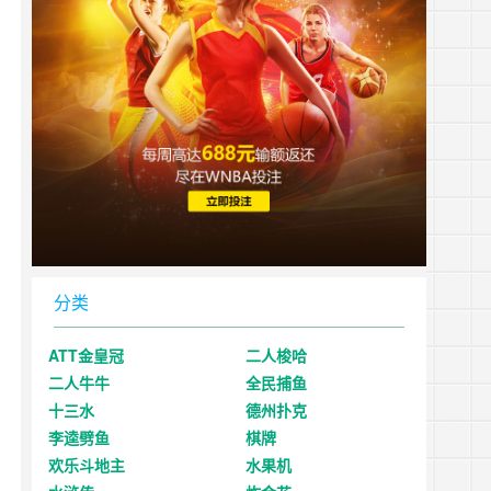
分类
ATT金皇冠
二人梭哈
二人牛牛
全民捕鱼
十三水
德州扑克
李逵劈鱼
棋牌
欢乐斗地主
水果机