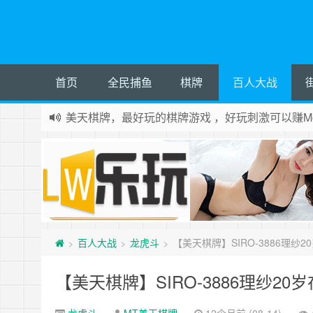
首页
全民捕鱼
棋牌
百人大战
美天棋牌，最好玩的棋牌游戏 ，好玩刺激可以赚Mo
百人大战
龙虎斗
【美天棋牌】SIRO-3886理纱
>
>
>
【美天棋牌】SIRO-3886理纱2