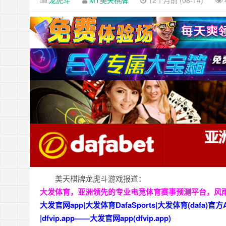
龙虎斗
MT美天棋牌
12个月前 (08-14)
美天棋牌龙虎斗游戏报道：
大发体育，亚洲领先的专业电竞体育赛事预测平台，风
大发官网app|大发体育DafaSports|大发体育(dafa
|dfvip.app——大发官网app(dfvip.app)