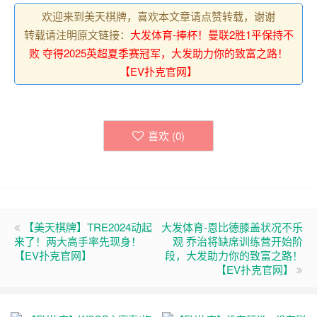
欢迎来到美天棋牌，喜欢本文章请点赞转载，谢谢
转载请注明原文链接：
大发体育-捧杯！曼联2胜1平保持不
败 夺得2025英超夏季赛冠军，大发助力你的致富之路！
【EV扑克官网】
喜欢 (
0
)
【美天棋牌】TRE2024动起
大发体育-恩比德膝盖状况不乐
来了！两大高手率先现身！
观 乔治将缺席训练营开始阶
【EV扑克官网】
段，大发助力你的致富之路！
【EV扑克官网】