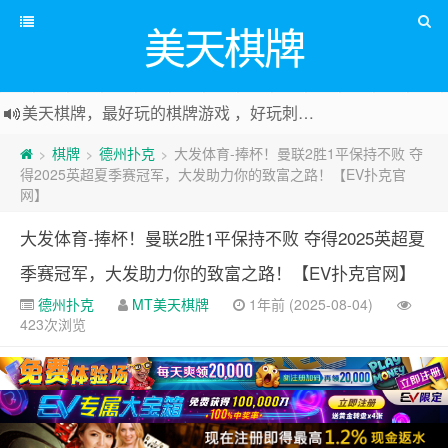
美天棋牌
美天棋牌，最好玩的棋牌游戏 ，好玩刺激可以赚Money，传送门：
棋牌
德州扑克
大发体育-捧杯！曼联2胜1平保持不败 夺
>
>
>
得2025英超夏季赛冠军，大发助力你的致富之路！【EV扑克官
网】
大发体育-捧杯！曼联2胜1平保持不败 夺得2025英超夏
季赛冠军，大发助力你的致富之路！【EV扑克官网】
德州扑克
MT美天棋牌
1年前 (2025-08-04)
423次浏览