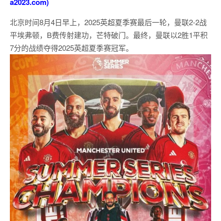
a2023.com)
北京时间8月4日早上，2025英超夏季赛最后一轮，曼联2-2战
平埃弗顿，B费传射建功，芒特破门。最终，曼联以2胜1平积
7分的战绩夺得2025英超夏季赛冠军。