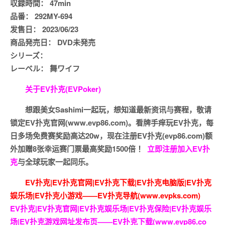
収録時間： 47min
品番： 292MY-694
发售日： 2023/06/23
商品発売日： DVD未発売
シリーズ：
レーベル： 舞ワイフ
关于EV扑克(EVPoker)
想跟美女Sashimi一起玩，
想知道最新资讯与赛程，
敬请
锁定EV扑克官网(www.evp86.com)。
看牌手痒玩EV扑克，
每
日多场免费赛奖励高达20w，现在注册
EV扑克(evp86.com)
额
外加赠
8张幸运赛门票
最高奖励1500倍
！
立即注册加入EV扑
克
与全球玩家一起同乐。
EV扑克|EV扑克官网|EV扑克下载|EV扑克电脑版|EV扑克
娱乐场|EV扑克小游戏——EV扑克导航(www.evpks.com)
EV扑克|EV扑克官网|EV扑克娱乐场|EV扑克保险|EV扑克娱乐
场|EV扑克游戏网址发布页——EV扑克下载(www.evp86.co