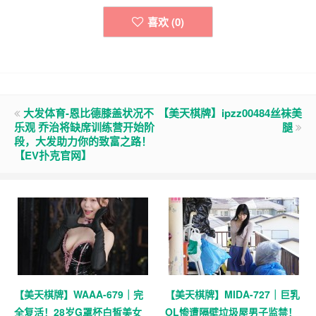
喜欢 (
0
)
大发体育-恩比德膝盖状况不
【美天棋牌】ipzz00484丝袜美
乐观 乔治将缺席训练营开始阶
腿
段，大发助力你的致富之路！
【EV扑克官网】
【美天棋牌】WAAA-679｜完
【美天棋牌】MIDA-727｜巨乳
全复活！28岁G罩杯白皙美女
OL惨遭隔壁垃圾屋男子监禁！