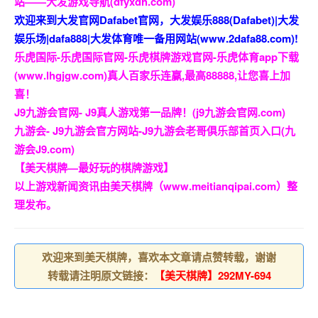
站——大发游戏导航(dfyxdh.com)
欢迎来到大发官网Dafabet官网，大发娱乐888(Dafabet)|大发
娱乐场|dafa888|大发体育唯一备用网站(www.2dafa88.com)!
乐虎国际-乐虎国际官网-乐虎棋牌游戏官网-乐虎体育app下载
(www.lhgjgw.com)真人百家乐连赢,最高88888,让您喜上加
喜！
J9九游会官网- J9真人游戏第一品牌！(j9九游会官网.com)
九游会- J9九游会官方网站-J9九游会老哥俱乐部首页入口(九
游会J9.com)
【美天棋牌—最好玩的棋牌游戏】
以上游戏新闻资讯由美天棋牌（www.meitianqipai.com）整
理发布。
欢迎来到美天棋牌，喜欢本文章请点赞转载，谢谢
转载请注明原文链接：
【美天棋牌】292MY-694