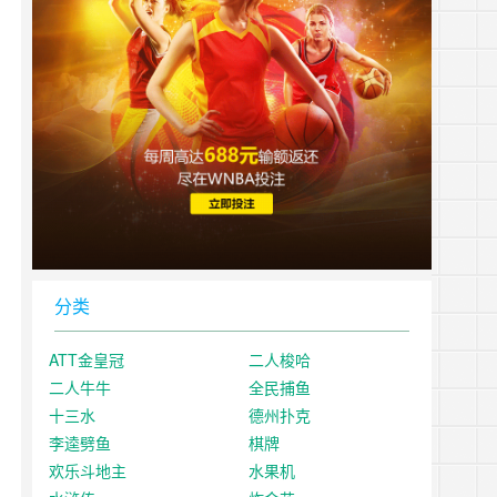
分类
ATT金皇冠
二人梭哈
二人牛牛
全民捕鱼
十三水
德州扑克
李逵劈鱼
棋牌
欢乐斗地主
水果机