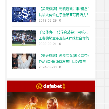
成全场CL【EV扑克官网】
【美天棋牌】街机游戏并非“概念”
其最大价值在于激活互联网活力？
2019-03-29
0
千亿体育-一代传奇落幕！网球天
王费德勒宣布退役-QY球友会你的
2022-09-21
0
财富密码
【美天棋牌】未歩なな(未步奈奈)
作品SONE-363发布！因为有够
2024-09-30
0
穷！她史无前例大乱交而且都是糟
老头子！【EV扑克官网】