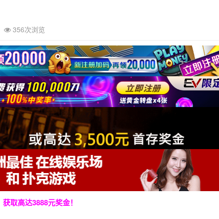
356次浏览
获取高达3888元奖金！